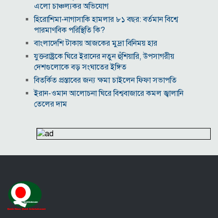
এলো চাঞ্চল্যকর অভিযোগ
হিরোশিমা-নাগাসাকি হামলার ৮১ বছর: বর্তমান বিশ্বে
পারমাণবিক পরিস্থিতি কি?
বাংলাদেশি টাকায় আজকের মুদ্রা বিনিময় হার
যুক্তরাষ্ট্রকে ঘিরে ইরানের নতুন হুঁশিয়ারি, উপসাগরীয়
দেশগুলোকে বড় সংঘাতের ইঙ্গিত
বিতর্কিত প্রস্তাবের জন্য ক্ষমা চাইলেন ফিফা সভাপতি
ইরান-ওমান আলোচনা ঘিরে বিশ্ববাজারে কমল জ্বালানি
তেলের দাম
আজকের নামাজের সময়সূচি, ৬ আগস্ট, ২০২৬
দিল্লির অনুষ্ঠানে দণ্ডিত হাসিনাকে বক্তব্যের অনুমতি দেওয়ায়
বাংলাদেশের ক্ষুব্ধ প্রতিক্রিয়া
বরিশাল বিশ্ববিদ্যালয়ে ছাত্রদল-শিবির সংঘর্ষ, আহত অন্তত ১০
‘তাকে ছাড়া গজনি সফল হতো না’, প্রদীপ রাওয়াতকে আমির
খানের শ্রদ্ধাঞ্জলি
হাম উপসর্গে আরও ৫ শিশুর মৃত্যু, নতুন আক্রান্ত ১০৮৩
জুলাই আহত যোদ্ধা মিতুর খোঁজ নিলেন প্রধানমন্ত্রী