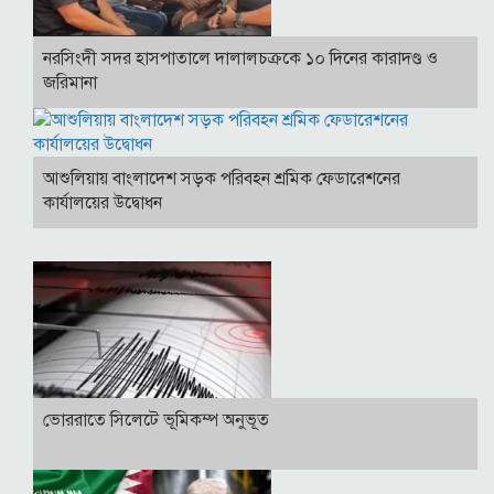
নরসিংদী সদর হাসপাতালে দালালচক্রকে ১০ দিনের কারাদণ্ড ও
জরিমানা
আশুলিয়ায় বাংলাদেশ সড়ক পরিবহন শ্রমিক ফেডারেশনের
কার্যালয়ের উদ্বোধন
ভোররাতে সিলেটে ভূমিকম্প অনুভূত