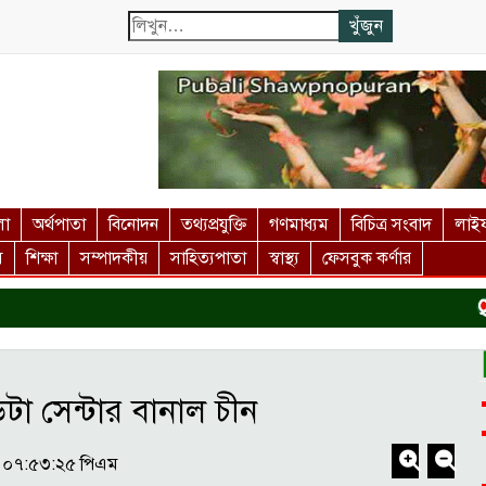
লা
অর্থপাতা
বিনোদন
তথ্যপ্রযুক্তি
গণমাধ্যম
বিচিত্র সংবাদ
লাইফ
স
শিক্ষা
সম্পাদকীয়
সাহিত্যপাতা
স্বাস্থ্য
ফেসবুক কর্ণার
দর্শ
টা সেন্টার বানাল চীন
 - ০৭:৫৩:২৫ পিএম