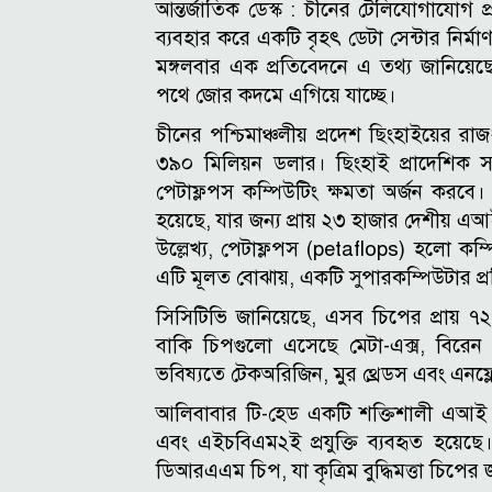
আন্তর্জাতিক ডেস্ক :
চীনের টেলিযোগাযোগ প্রত
ব্যবহার করে একটি বৃহৎ ডেটা সেন্টার নির্মাণ 
মঙ্গলবার এক প্রতিবেদনে এ তথ্য জানিয়েছে। যু
পথে জোর কদমে এগিয়ে যাচ্ছে।
চীনের পশ্চিমাঞ্চলীয় প্রদেশ ছিংহাইয়ের রাজ
৩৯০ মিলিয়ন ডলার। ছিংহাই প্রাদেশিক স
পেটাফ্লপস কম্পিউটিং ক্ষমতা অর্জন করবে
হয়েছে, যার জন্য প্রায় ২৩ হাজার দেশীয় এআ
উল্লেখ্য, পেটাফ্লপস (petaflops) হলো ক
এটি মূলত বোঝায়, একটি সুপারকম্পিউটার প্
সিসিটিভি জানিয়েছে, এসব চিপের প্রায় 
বাকি চিপগুলো এসেছে মেটা-এক্স, বিরে
ভবিষ্যতে টেকঅরিজিন, মুর থ্রেডস এবং এনফ
আলিবাবার টি-হেড একটি শক্তিশালী এআই
এবং এইচবিএম২ই প্রযুক্তি ব্যবহৃত হয়েছে
ডিআরএএম চিপ, যা কৃত্রিম বুদ্ধিমত্তা চিপে