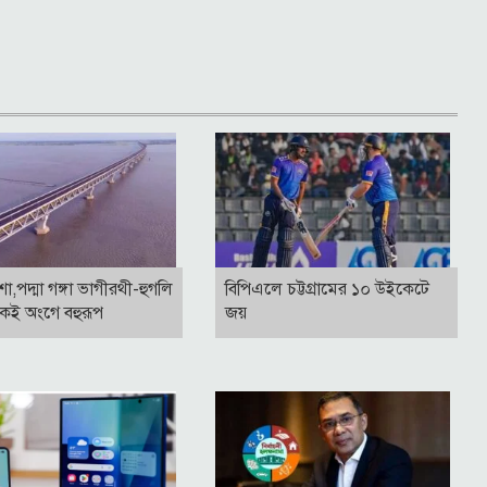
াশা,পদ্মা গঙ্গা ভাগীরথী-হুগলি
বিপিএলে চট্টগ্রামের ১০ উইকেটে
কই অংগে বহুরূপ
জয়