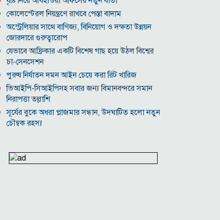
বৃষ্টি নিয়ে আবহাওয়া অফিসের নতুন বার্তা
কোলেস্টেরল নিয়ন্ত্রণে রাখবে পেস্তা বাদাম
অস্ট্রেলিয়ার সাথে বাণিজ্য, বিনিয়োগ ও দক্ষতা উন্নয়ন
জোরদারে গুরুত্বারোপ
যেভাবে আফ্রিকার একটি বিশেষ গাছ হয়ে উঠল বিশ্বের
চা-সেনসেশন
পুরুষ নির্যাতন দমন আইন চেয়ে করা রিট খারিজ
ভিআইপি-সিআইপিসহ সবার জন্য বিমানবন্দরে সমান
নিরাপত্তা তল্লাশি
সূর্যের বুকে অধরা প্লাজমার সন্ধান, উদ্ঘাটিত হলো নতুন
চৌম্বক রহস্য
উপমহাদেশের প্রভাবশালী ১০ সুফি সাধক
প্রতারণা মামলায় সালমান খানকে আদালতে তলব
কোটি টাকার মৃত্যু ভাতার লোভে সেনাদের বিয়ে, সামনে
এলো চাঞ্চল্যকর অভিযোগ
হিরোশিমা-নাগাসাকি হামলার ৮১ বছর: বর্তমান বিশ্বে
পারমাণবিক পরিস্থিতি কি?
বাংলাদেশি টাকায় আজকের মুদ্রা বিনিময় হার