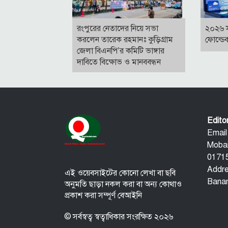
রংপুরের নেতাদের নিয়ে সভা
২০২৬ 
করলেন তারেক রহমানঃ কুড়িগ্রাম
ফোল্ডে
জেলা বিএনপি’র কমিটি ভাঙ্গার
দাবিতে বিক্ষোভ ও মানববন্ধন
Edit
Email
Mobai
01715
Addre
এই ওয়েবসাইটের কোনো লেখা বা ছবি
Banan
অনুমতি ছাড়া নকল করা বা অন্য কোথাও
প্রকাশ করা সম্পূর্ণ বেআইনি
© সর্বস্বত্ব স্বত্বাধিকার সংরক্ষিত ২০২৬