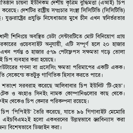
িষ্ঠান চায়না ইউনিকম দেশীয় কৃত্রিম বুদ্ধিমত্তা (এআই) চিপ
করেছে। দেশটির রাষ্ট্রীয় সম্প্রচার সংস্থা সিসিটিভি (সিসিটিভি)
ক্তরাষ্ট্রের প্রযুক্তি নিষেধাজ্ঞার মুখে চীন এখন স্বনির্ভরতার
ধানী শিনিংয়ে অবস্থিত ডেটা সেন্টারটিতে মোট বিনিয়োগ প্রায়
রকারের ওয়েবসাইট অনুযায়ী, এটি সম্পূর্ণ হলে ২০ হাজার
। এখন পর্যন্ত ৩ হাজার ৫৭৯ পেটাফ্লপস সক্ষমতা গড়ে তোলা
ই চিপ ব্যবহার করা হয়েছে।
ম্পিউটারের গণনা বা প্রসেসিং ক্ষমতা পরিমাপের একটি একক।
রতি সেকেন্ডে কতটুকু গাণিতিক হিসাব করতে পারে।
৭২ শতাংশ সরবরাহ করেছে আলিবাবার চিপ ইউনিট ‘টি-হেড’।
ন টেক ও ঝংহাও সিনইং নামক কোম্পানিগুলোর কাছ থেকে।
্লেইম থেকেও চিপ কেনার পরিকল্পনা রয়েছে।
 চিপ ‘পিপিইউ’ তৈরি করেছে, যাতে ৯৬ গিগাবাইট মেমোরি
। এইচবিএম২ই হলো একধরনের উল্লম্বভাবে স্তরবিন্যাস করা
র জন্য বিশেষভাবে ডিজাইন করা।