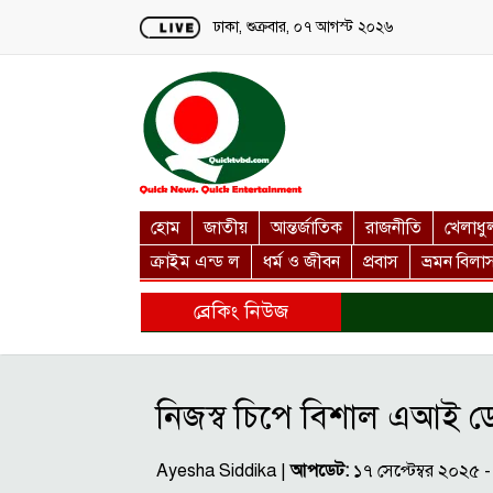
Loading...
ঢাকা, শুক্রবার, ০৭ আগস্ট ২০২৬
হোম
জাতীয়
আন্তর্জাতিক
রাজনীতি
খেলাধু
ক্রাইম এন্ড ল
ধর্ম ও জীবন
প্রবাস
ভ্রমন বিলা
ব্রেকিং নিউজ
নিজস্ব চিপে বিশাল এআই ডে
Ayesha Siddika |
আপডেট:
১৭ সেপ্টেম্বর ২০২৫