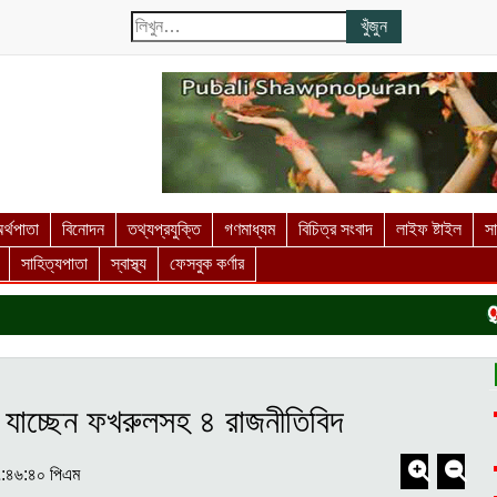
র্থপাতা
বিনোদন
তথ্যপ্রযুক্তি
গণমাধ্যম
বিচিত্র সংবাদ
লাইফ ষ্টাইল
স
সাহিত্যপাতা
স্বাস্থ্য
ফেসবুক কর্ণার
কুড়
ট্রে যাচ্ছেন ফখরুলসহ ৪ রাজনীতিবিদ
৭:৪৬:৪০ পিএম