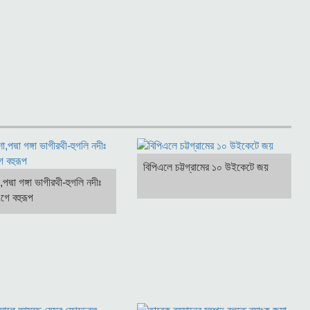
বিপিএলে চট্টগ্রামের ১০ উইকেটে জয়
া,পদ্মা গঙ্গা ভাগীরথী-হুগলি নদীঃ
ে বহুরূপ