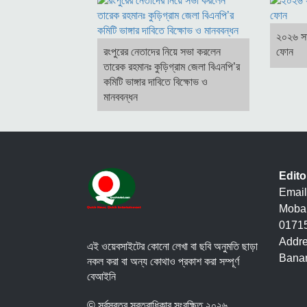
২০২৬ সা
রংপুরের নেতাদের নিয়ে সভা করলেন
ফোন
তারেক রহমানঃ কুড়িগ্রাম জেলা বিএনপি’র
কমিটি ভাঙ্গার দাবিতে বিক্ষোভ ও
মানববন্ধন
Edit
Email
Mobai
01715
Addre
এই ওয়েবসাইটের কোনো লেখা বা ছবি অনুমতি ছাড়া
Banan
নকল করা বা অন্য কোথাও প্রকাশ করা সম্পূর্ণ
বেআইনি
© সর্বস্বত্ব স্বত্বাধিকার সংরক্ষিত ২০২৬