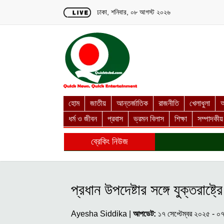
Loading...
ঢাকা, শনিবার, ০৮ আগস্ট ২০২৬
হোম
জাতীয়
আন্তর্জাতিক
রাজনীতি
খেলাধুলা
অ
ধর্ম ও জীবন
প্রবাস
ভ্রমন বিলাস
শিক্ষা
সম্পাদকীয়
ব্রেকিং নিউজ
প্রধান উপদেষ্টার সঙ্গে যুক্তরাষ্
Ayesha Siddika |
আপডেট:
১৭ সেপ্টেম্বর ২০২৫ - ০