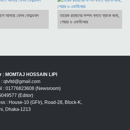
লে আসছে যেসব ফোল্ডেবল
তারেক রহমানের সম্পদ বলতে ব্যাংক জমা,
শেয়ার ও এফডিআর
or : MOMTAJ HOSSAIN LIPI
 : qtvltd@gmail.com
l : 01776823608 (Newsroom)
049577 (Editor)
ss : House-10 (GFlr), Road-28, Block-K,
i, Dhaka-1213