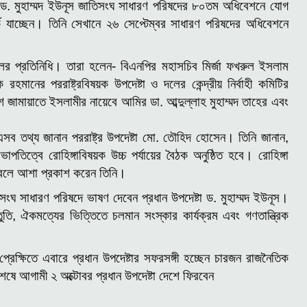
ষ্টা ড. মুহাম্মদ ইউনূস জাতিসংঘ সাধারণ পরিষদের ৮০তম অধিবেশনে যোগ
র্ক যাচ্ছেন। তিনি সেখানে ২৬ সেপ্টেম্বর সাধারণ পরিষদের অধিবেশনে
র প্রতিনিধি। তারা হলেন- বিএনপির মহাসচিব মির্জা ফখরুল ইসলাম
হমানের পররাষ্ট্রবিষয়ক উপদেষ্টা ও দলের কেন্দ্রীয় নির্বাহী কমিটির
শ জামায়াতে ইসলামীর নায়েবে আমির ডা. আব্দুল্লাহ মুহাম্মদ তাহের এবং
 এসব তথ্য জানান পররাষ্ট্র উপদেষ্টা মো. তৌহিদ হোসেন।
তিনি জানান,
িত্বে রোহিঙ্গাবিষয়ক উচ্চ পর্যায়ের বৈঠক অনুষ্ঠিত হবে। রোহিঙ্গা
রে বলে আশা প্রকাশ করেন তিনি।
িসংঘ সাধারণ পরিষদে ভাষণ দেবেন প্রধান উপদেষ্টা ড. মুহাম্মদ ইউনূস।
্তুতি, ঐকমত্যের ভিত্তিতে চলমান সংস্কার কার্যক্রম এবং গণতান্ত্রিক
রেক্ষিতে এবারে প্রধান উপদেষ্টার সফরসঙ্গী হচ্ছেন চারজন রাজনৈতিক
েষে আগামী ২ অক্টোবর প্রধান উপদেষ্টা দেশে ফিরবেন ‍