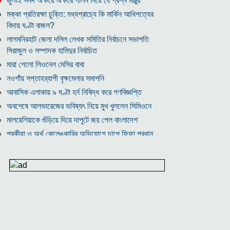
জুলাই সনদ অক্ষরে অক্ষরে পালন নিয়ে যে প্রশ্ন মঞ্জুর
মক্কা প্রতিরক্ষা চুক্তি: মধ্যপ্রাচ্যে কি মার্কিন আধিপত্যের
বিদায় ঘণ্টা বাজল?
‎লালমনিরহাট জেলা দলিল লেখক সমিতির নির্বাচনে সভাপতি
সিরাজুল ও সম্পাদক হামিদুর নির্বাচিত
মারা গেলো লিওনেল মেসির বাবা
নওগাঁয় সপ্তাহব্যাপী বৃক্ষমেলার সমাপনি
আবাসিক এলাকায় ৯ ঘণ্টা হর্ন নিষিদ্ধ করে গণবিজ্ঞপ্তি
অবশেষে আলভারেজের ভবিষ্যৎ নিয়ে মুখ খুললেন সিমিওনে
মালয়েশিয়াকে গুঁড়িয়ে দিয়ে দাপুটে জয় পেল বাংলাদেশ
পরকীয়া ও অর্থ কেলেঙ্কারির অভিযোগে চাপে ফিফা প্রধান
ইনফান্তিনো
নোয়াখালীতে ৯৭৯০ ইয়াবাসহ দুই পাচারকারী গ্রেপ্তার
কাজের ঘণ্টা নয়, উৎপাদনশীলতাই হোক জাতীয় সমৃদ্ধির
মাপকাঠি
বিশ্বকাপে মেসিকে মেরে ফেলার ষড়যন্ত্র, বেরিয়ে এলো ভয়াবহ
সব তথ্য
সরকারের কাজে কোনো গাফিলতি হলে কঠোর ব্যবস্থা নিচ্ছেন