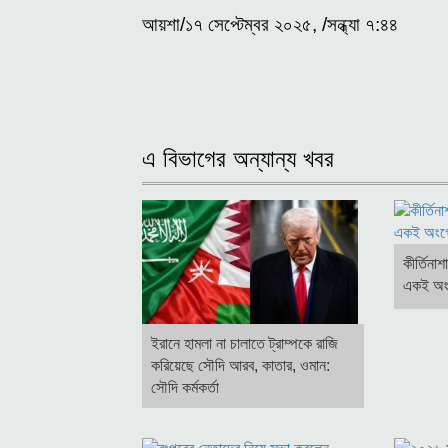
আয়শা/১৭ সেপ্টেম্বর ২০২৫, /সন্ধ্যা ৭:৪৪
এ বিভাগের অন্যান্য খবর
কীর্তিনাশ
একই অংগ
ইরানে হামলা না চালাতে ট্রাম্পকে রাজি
করিয়েছে সৌদি আরব, কাতার, ওমান:
সৌদি কর্মকর্তা