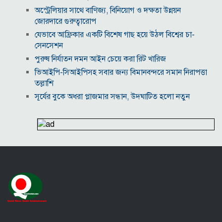
অস্ট্রেলিয়ার সাথে বাণিজ্য, বিনিয়োগ ও দক্ষতা উন্নয়ন
জোরদারে গুরুত্বারোপ
যেভাবে আফ্রিকার একটি বিশেষ গাছ হয়ে উঠল বিশ্বের চা-
সেনসেশন
পুরুষ নির্যাতন দমন আইন চেয়ে করা রিট খারিজ
ভিআইপি-সিআইপিসহ সবার জন্য বিমানবন্দরে সমান নিরাপত্তা
তল্লাশি
সূর্যের বুকে অধরা প্লাজমার সন্ধান, উদ্ঘাটিত হলো নতুন
চৌম্বক রহস্য
উপমহাদেশের প্রভাবশালী ১০ সুফি সাধক
প্রতারণা মামলায় সালমান খানকে আদালতে তলব
কোটি টাকার মৃত্যু ভাতার লোভে সেনাদের বিয়ে, সামনে
এলো চাঞ্চল্যকর অভিযোগ
হিরোশিমা-নাগাসাকি হামলার ৮১ বছর: বর্তমান বিশ্বে
পারমাণবিক পরিস্থিতি কি?
বাংলাদেশি টাকায় আজকের মুদ্রা বিনিময় হার