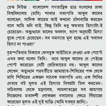
ডেস্ক নিউজ :
বাংলাদেশ গণতান্ত্রিক ছাত্র সংসদের ঢাকা
বিশ্ববিদ্যালয় (ঢাবি) শাখার সভাপতি আব্দুল কাদের
বলেছেন, সাদিক কায়েম ভাই কখনো চাঁদাবাজি করছেন
বলে আমি শুনি নাই; কিন্তু তিনি শুধু ক্ষমতার হিস্যাটা-ই
চেয়েছেন। অভ্যুত্থানে তাদের অবদান, ত্যাগ অনুযায়ী হিস্যা
বুঝে পেতে চেয়েছেন। সব সমস্যার মূল হচ্ছে এই ‘যথাযথ
হিস্যা না পাওয়া!’
বৃহস্পতিবার বিকালে ফেসবুক আইডিতে দেওয়া এক পোস্টে
এসব কথা বলেন তিনি। তবে আব্দুল কাদের যে পেইজে
পোস্ট করেছেন সেটি ভেরিফায়েড নয়।
আব্দুল কাদের
লেখেন, অভ্যুত্থান পরবর্তীতে জামায়াত-শিবিরের পক্ষ থেকে
ঢাবি শিবিরের একজন সাবেক সভাপতি এবং এক শিবির
নেতার বউ মূলত এই হিস্যার বিষয়টা ডিল করতেন।
সচিবালয় থেকে মন্ত্রণালয়, আমলাতন্ত্রের সব জায়গায়
নিজেদের মতাদর্শী লোকজন বসানোর ক্ষেত্রে লিঁয়াজো
করেছেন মূলত এই দুই ব্যক্তি (আমি যতদূর জানি)।