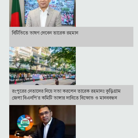
বি‌টি‌ভিতে ভাষণ দেবেন তারেক রহমান
রংপুরের নেতাদের নিয়ে সভা করলেন তারেক রহমানঃ কুড়িগ্রাম
জেলা বিএনপি’র কমিটি ভাঙ্গার দাবিতে বিক্ষোভ ও মানববন্ধন