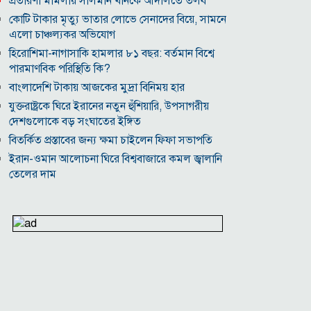
প্রতারণা মামলায় সালমান খানকে আদালতে তলব
কোটি টাকার মৃত্যু ভাতার লোভে সেনাদের বিয়ে, সামনে
এলো চাঞ্চল্যকর অভিযোগ
হিরোশিমা-নাগাসাকি হামলার ৮১ বছর: বর্তমান বিশ্বে
পারমাণবিক পরিস্থিতি কি?
বাংলাদেশি টাকায় আজকের মুদ্রা বিনিময় হার
যুক্তরাষ্ট্রকে ঘিরে ইরানের নতুন হুঁশিয়ারি, উপসাগরীয়
দেশগুলোকে বড় সংঘাতের ইঙ্গিত
বিতর্কিত প্রস্তাবের জন্য ক্ষমা চাইলেন ফিফা সভাপতি
ইরান-ওমান আলোচনা ঘিরে বিশ্ববাজারে কমল জ্বালানি
তেলের দাম
আজকের নামাজের সময়সূচি, ৬ আগস্ট, ২০২৬
দিল্লির অনুষ্ঠানে দণ্ডিত হাসিনাকে বক্তব্যের অনুমতি
দেওয়ায় বাংলাদেশের ক্ষুব্ধ প্রতিক্রিয়া
বরিশাল বিশ্ববিদ্যালয়ে ছাত্রদল-শিবির সংঘর্ষ, আহত
অন্তত ১০
‘তাকে ছাড়া গজনি সফল হতো না’, প্রদীপ রাওয়াতকে
আমির খানের শ্রদ্ধাঞ্জলি