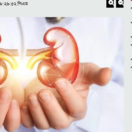
০৮:২৯:৫২ পিএম