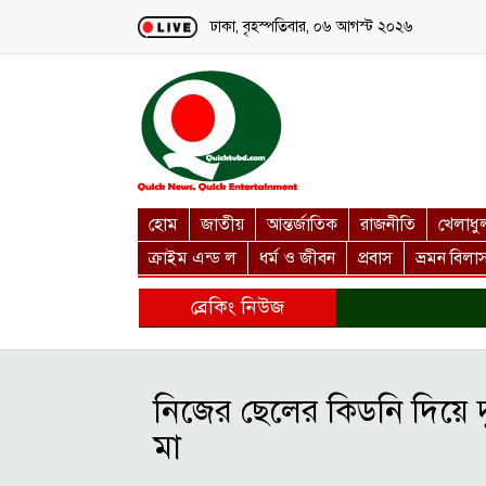
Loading...
ঢাকা, বৃহস্পতিবার, ০৬ আগস্ট ২০২৬
হোম
জাতীয়
আন্তর্জাতিক
রাজনীতি
খেলাধু
ক্রাইম এন্ড ল
ধর্ম ও জীবন
প্রবাস
ভ্রমন বিলা
ব্রেকিং নিউজ
নিজের ছেলের কিডনি দিয়ে 
মা