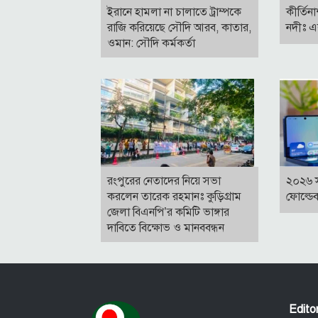
ইরানে হামলা না চালাতে ট্রাম্পকে
কীর্তিন
রাজি করিয়েছে সৌদি আরব, কাতার,
নদীঃ এ
ওমান: সৌদি কর্মকর্তা
রংপুরের নেতাদের নিয়ে সভা
২০২৬ 
করলেন তারেক রহমানঃ কুড়িগ্রাম
ফোল্ডে
জেলা বিএনপি’র কমিটি ভাঙ্গার
দাবিতে বিক্ষোভ ও মানববন্ধন
Edit