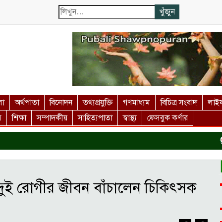
লা
অর্থপাতা
বিনোদন
তথ্যপ্রযুক্তি
গণমাধ্যম
বিচিত্র সংবাদ
লাইফ
স
শিক্ষা
সম্পাদকীয়
সাহিত্যপাতা
স্বাস্থ্য
ফেসবুক কর্ণার
দর্
দুই রোগীর জীবন বাঁচালেন চিকিৎসক