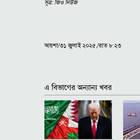
সূত্র: জিও নিউজ
আয়শা/৩১ জুলাই ২০২৫,/রাত ৮:২৩
এ বিভাগের অন্যান্য খবর