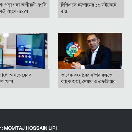
াশা,পদ্মা গঙ্গা ভাগীরথী-হুগলি
বিপিএলে চট্টগ্রামের ১০ উইকেটে
কই অংগে বহুরূপ
জয়
সালে আসছে যেসব
তারেক রহমানের সম্পদ বলতে
বল ফোন
ব্যাংক জমা, শেয়ার ও এফডিআর
or : MOMTAJ HOSSAIN LIPI