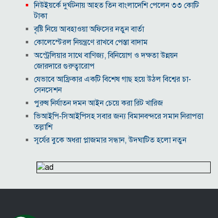
নিউইয়র্কে দুর্ঘটনায় আহত তিন বাংলাদেশি পেলেন ৩৩ কোটি
টাকা
বৃষ্টি নিয়ে আবহাওয়া অফিসের নতুন বার্তা
কোলেস্টেরল নিয়ন্ত্রণে রাখবে পেস্তা বাদাম
অস্ট্রেলিয়ার সাথে বাণিজ্য, বিনিয়োগ ও দক্ষতা উন্নয়ন
জোরদারে গুরুত্বারোপ
যেভাবে আফ্রিকার একটি বিশেষ গাছ হয়ে উঠল বিশ্বের চা-
সেনসেশন
পুরুষ নির্যাতন দমন আইন চেয়ে করা রিট খারিজ
ভিআইপি-সিআইপিসহ সবার জন্য বিমানবন্দরে সমান নিরাপত্তা
তল্লাশি
সূর্যের বুকে অধরা প্লাজমার সন্ধান, উদ্ঘাটিত হলো নতুন
চৌম্বক রহস্য
উপমহাদেশের প্রভাবশালী ১০ সুফি সাধক
প্রতারণা মামলায় সালমান খানকে আদালতে তলব
কোটি টাকার মৃত্যু ভাতার লোভে সেনাদের বিয়ে, সামনে
এলো চাঞ্চল্যকর অভিযোগ
হিরোশিমা-নাগাসাকি হামলার ৮১ বছর: বর্তমান বিশ্বে