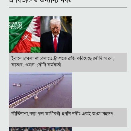
এ বিভাগের অন্যান্য খবর
ইরানে হামলা না চালাতে ট্রাম্পকে রাজি করিয়েছে সৌদি আরব,
কাতার, ওমান: সৌদি কর্মকর্তা
কীর্তিনাশা,পদ্মা গঙ্গা ভাগীরথী-হুগলি নদীঃ একই অংগে বহুরূপ