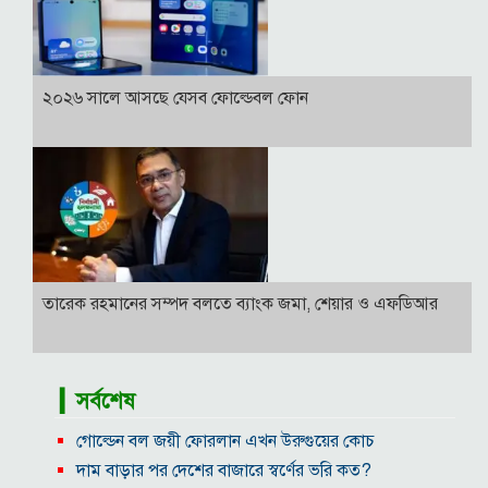
২০২৬ সালে আসছে যেসব ফোল্ডেবল ফোন
তারেক রহমানের সম্পদ বলতে ব্যাংক জমা, শেয়ার ও এফডিআর
▎সর্বশেষ
গোল্ডেন বল জয়ী ফোরলান এখন উরুগুয়ের কোচ
দাম বাড়ার পর দেশের বাজারে স্বর্ণের ভরি কত?