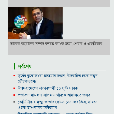
তারেক রহমানের সম্পদ বলতে ব্যাংক জমা, শেয়ার ও এফডিআর
▎সর্বশেষ
সূর্যের বুকে অধরা প্লাজমার সন্ধান, উদ্ঘাটিত হলো নতুন
চৌম্বক রহস্য
উপমহাদেশের প্রভাবশালী ১০ সুফি সাধক
প্রতারণা মামলায় সালমান খানকে আদালতে তলব
কোটি টাকার মৃত্যু ভাতার লোভে সেনাদের বিয়ে, সামনে
এলো চাঞ্চল্যকর অভিযোগ