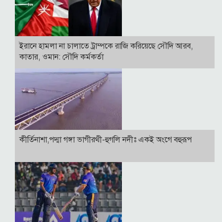
ইরানে হামলা না চালাতে ট্রাম্পকে রাজি করিয়েছে সৌদি আরব,
কাতার, ওমান: সৌদি কর্মকর্তা
কীর্তিনাশা,পদ্মা গঙ্গা ভাগীরথী-হুগলি নদীঃ একই অংগে বহুরূপ