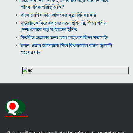
হিরোশিমা-নাগাসাকি হামলার ৮১ বছর: বর্তমান বিশ্বে
পারমাণবিক পরিস্থিতি কি?
বাংলাদেশি টাকায় আজকের মুদ্রা বিনিময় হার
যুক্তরাষ্ট্রকে ঘিরে ইরানের নতুন হুঁশিয়ারি, উপসাগরীয়
দেশগুলোকে বড় সংঘাতের ইঙ্গিত
বিতর্কিত প্রস্তাবের জন্য ক্ষমা চাইলেন ফিফা সভাপতি
ইরান-ওমান আলোচনা ঘিরে বিশ্ববাজারে কমল জ্বালানি
তেলের দাম
আজকের নামাজের সময়সূচি, ৬ আগস্ট, ২০২৬
দিল্লির অনুষ্ঠানে দণ্ডিত হাসিনাকে বক্তব্যের অনুমতি দেওয়ায়
বাংলাদেশের ক্ষুব্ধ প্রতিক্রিয়া
বরিশাল বিশ্ববিদ্যালয়ে ছাত্রদল-শিবির সংঘর্ষ, আহত অন্তত ১০
‘তাকে ছাড়া গজনি সফল হতো না’, প্রদীপ রাওয়াতকে আমির
খানের শ্রদ্ধাঞ্জলি
হাম উপসর্গে আরও ৫ শিশুর মৃত্যু, নতুন আক্রান্ত ১০৮৩
জুলাই আহত যোদ্ধা মিতুর খোঁজ নিলেন প্রধানমন্ত্রী