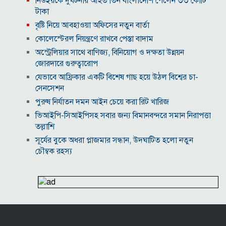
নিউইয়র্কে দুর্ঘটনায় আহত তিন বাংলাদেশি পেলেন ৩৩ কোটি
টাকা
বৃষ্টি নিয়ে আবহাওয়া অফিসের নতুন বার্তা
কোলেস্টেরল নিয়ন্ত্রণে রাখবে পেস্তা বাদাম
অস্ট্রেলিয়ার সাথে বাণিজ্য, বিনিয়োগ ও দক্ষতা উন্নয়ন
জোরদারে গুরুত্বারোপ
যেভাবে আফ্রিকার একটি বিশেষ গাছ হয়ে উঠল বিশ্বের চা-
সেনসেশন
পুরুষ নির্যাতন দমন আইন চেয়ে করা রিট খারিজ
ভিআইপি-সিআইপিসহ সবার জন্য বিমানবন্দরে সমান নিরাপত্তা
তল্লাশি
সূর্যের বুকে অধরা প্লাজমার সন্ধান, উদ্ঘাটিত হলো নতুন
চৌম্বক রহস্য
উপমহাদেশের প্রভাবশালী ১০ সুফি সাধক
প্রতারণা মামলায় সালমান খানকে আদালতে তলব
কোটি টাকার মৃত্যু ভাতার লোভে সেনাদের বিয়ে, সামনে
এলো চাঞ্চল্যকর অভিযোগ
হিরোশিমা-নাগাসাকি হামলার ৮১ বছর: বর্তমান বিশ্বে