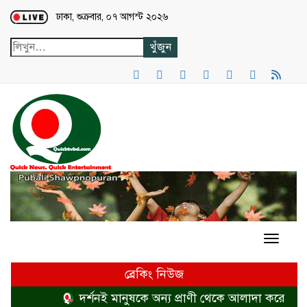
Loading...
ঢাকা, শুক্রবার, ০৭ আগস্ট ২০২৬
ব্রেকিং নিউজ
দর্শনই মানুষকে অন্য প্রাণী থেকে আলাদা করে
হত্