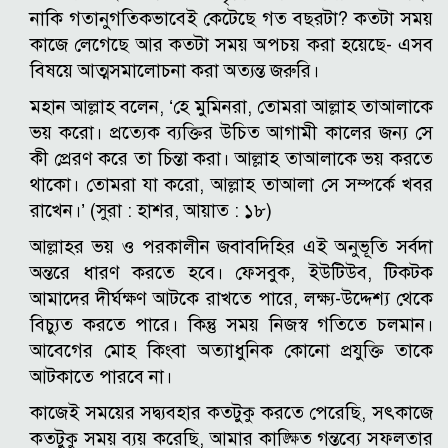
নাকি গতানুগতিকভাবেই কেটেছে গত বছরটা? কতটা সময়
কাজে লেগেছে আর কতটা সময় অপচয় করা হয়েছে- এসব
বিষয়ে আত্মসমালোচনা করা অত্যন্ত জরুরি।
মহান আল্লাহ বলেন, ‘হে মুমিনরা, তোমরা আল্লাহ তাআলাকে
ভয় করো। প্রত্যেক ব্যক্তির উচিত আগামী কালের জন্য সে
কী প্রেরণ করে তা চিন্তা করা। আল্লাহ তাআলাকে ভয় করতে
থাকো। তোমরা যা করো, আল্লাহ তাআলা সে সম্পর্কে খবর
রাখেন।’ (সুরা : হাশর, আয়াত : ১৮)
আল্লাহর ভয় ও পরকালীন জবাবদিহির এই অনুভূতি সর্বদা
অন্তরে ধারণ করতে হবে। ফেসবুক, ইউটিউব, টিকটক
আমাদের দীর্ঘক্ষণ আটকে রাখতে পারে, লক্ষ্য-উদ্দেশ্য থেকে
বিচ্যুত করতে পারে। কিন্তু সময় নিজস্ব গতিতে চলমান।
আবেগের মোহ কিংবা অত্যাধুনিক কোনো প্রযুক্তি তাকে
আটকাতে পারবে না।
কাজেই সময়ের সদ্ব্যবহার কতটুকু করতে পেরেছি, সৎকাজে
কতটুকু সময় ব্যয় করেছি, আমার কাঙ্ক্ষিত গন্তব্যে সফলতার