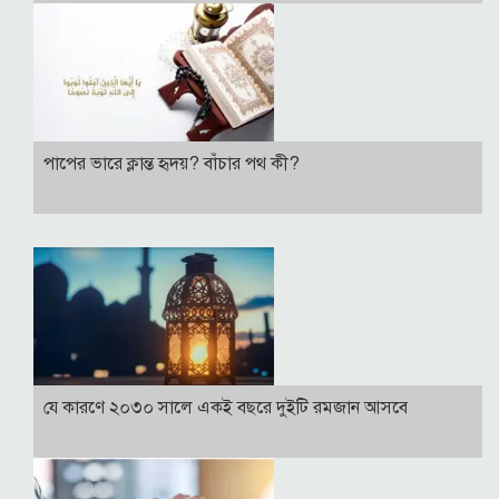
পাপের ভারে ক্লান্ত হৃদয়? বাঁচার পথ কী?
যে কারণে ২০৩০ সালে একই বছরে দুইটি রমজান আসবে