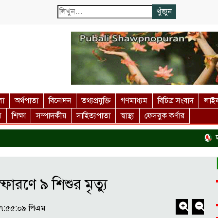
লা
অর্থপাতা
বিনোদন
তথ্যপ্রযুক্তি
গণমাধ্যম
বিচিত্র সংবাদ
লাইফ
স
শিক্ষা
সম্পাদকীয়
সাহিত্যপাতা
স্বাস্থ্য
ফেসবুক কর্ণার
দর্শ
ফোরণে ৯ শিশুর মৃত্যু
০৭:৫৫:০৯ পিএম