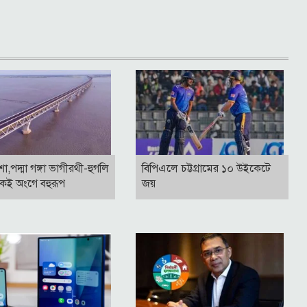
াশা,পদ্মা গঙ্গা ভাগীরথী-হুগলি
বিপিএলে চট্টগ্রামের ১০ উইকেটে
কই অংগে বহুরূপ
জয়