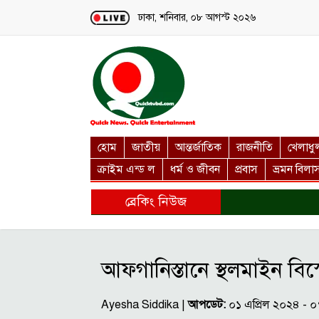
Loading...
ঢাকা, শনিবার, ০৮ আগস্ট ২০২৬
হোম
জাতীয়
আন্তর্জাতিক
রাজনীতি
খেলাধু
ক্রাইম এন্ড ল
ধর্ম ও জীবন
প্রবাস
ভ্রমন বিলা
ব্রেকিং নিউজ
আফগানিস্তানে স্থলমাইন বিস্
Ayesha Siddika |
আপডেট:
০১ এপ্রিল ২০২৪ - 