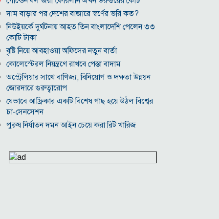
গোল্ডেন বল জয়ী ফোরলান এখন উরুগুয়ের কোচ
দাম বাড়ার পর দেশের বাজারে স্বর্ণের ভরি কত?
নিউইয়র্কে দুর্ঘটনায় আহত তিন বাংলাদেশি পেলেন ৩৩
কোটি টাকা
বৃষ্টি নিয়ে আবহাওয়া অফিসের নতুন বার্তা
কোলেস্টেরল নিয়ন্ত্রণে রাখবে পেস্তা বাদাম
অস্ট্রেলিয়ার সাথে বাণিজ্য, বিনিয়োগ ও দক্ষতা উন্নয়ন
জোরদারে গুরুত্বারোপ
যেভাবে আফ্রিকার একটি বিশেষ গাছ হয়ে উঠল বিশ্বের
চা-সেনসেশন
পুরুষ নির্যাতন দমন আইন চেয়ে করা রিট খারিজ
ভিআইপি-সিআইপিসহ সবার জন্য বিমানবন্দরে সমান
নিরাপত্তা তল্লাশি
সূর্যের বুকে অধরা প্লাজমার সন্ধান, উদ্ঘাটিত হলো নতুন
চৌম্বক রহস্য
উপমহাদেশের প্রভাবশালী ১০ সুফি সাধক
প্রতারণা মামলায় সালমান খানকে আদালতে তলব
কোটি টাকার মৃত্যু ভাতার লোভে সেনাদের বিয়ে, সামনে