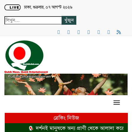
Loading...
ঢাকা, শুক্রবার, ০৭ আগস্ট ২০২৬
ব্রেকিং নিউজ
দর্শনই মানুষকে অন্য প্রাণী থেকে আলাদা করে
হত্