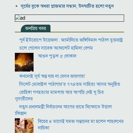
সূর্যের বুকে অধরা প্লাজমার সন্ধান, উদ্ঘাটিত হলো নতুন
চৌম্বক রহস্য
উপমহাদেশের প্রভাবশালী ১০ সুফি সাধক
জনপ্রিয় খবর
প্রতারণা মামলায় সালমান খানকে আদালতে তলব
কোটি টাকার মৃত্যু ভাতার লোভে সেনাদের বিয়ে, সামনে
পূর্ব ইউরোপে উত্তেজনা : জার্মানিতে জঙ্গিবিমান পাঠাল যুক্তরাষ্ট্র
এলো চাঞ্চল্যকর অভিযোগ
চলে গেলেন সাবেক অ্যাথলেট হামিদা বেগম
হিরোশিমা-নাগাসাকি হামলার ৮১ বছর: বর্তমান বিশ্বে
আগুন পুড়ল ৫ দোকান
পারমাণবিক পরিস্থিতি কি?
বাংলাদেশি টাকায় আজকের মুদ্রা বিনিময় হার
কখনোই সূর্য অস্ত যায় না যেসব জায়গায়!
সিলেট মোবাইল পাঠাগার’র ৭৭৪তম সাহিত্য আসর অনুষ্ঠিত
রোহিঙ্গা গণহত্যার মামলায় আর আপত্তি নেই সু চির
অনুসারীদের
নতুন প্রধানমন্ত্রী নির্বাচনের আগের রাতে বিক্ষোভে উত্তাল
পাকিস্তান
বিয়ের ৪ মাসেই যমজ সন্তানের মা হলেন শাহরুখের
নায়িকা