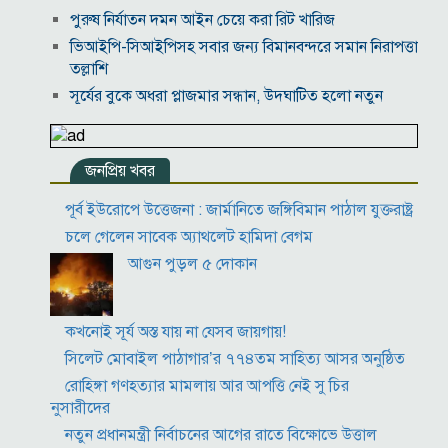
পুরুষ নির্যাতন দমন আইন চেয়ে করা রিট খারিজ
ভিআইপি-সিআইপিসহ সবার জন্য বিমানবন্দরে সমান নিরাপত্তা
তল্লাশি
সূর্যের বুকে অধরা প্লাজমার সন্ধান, উদ্ঘাটিত হলো নতুন
চৌম্বক রহস্য
উপমহাদেশের প্রভাবশালী ১০ সুফি সাধক
জনপ্রিয় খবর
প্রতারণা মামলায় সালমান খানকে আদালতে তলব
কোটি টাকার মৃত্যু ভাতার লোভে সেনাদের বিয়ে, সামনে
পূর্ব ইউরোপে উত্তেজনা : জার্মানিতে জঙ্গিবিমান পাঠাল যুক্তরাষ্ট্র
এলো চাঞ্চল্যকর অভিযোগ
চলে গেলেন সাবেক অ্যাথলেট হামিদা বেগম
হিরোশিমা-নাগাসাকি হামলার ৮১ বছর: বর্তমান বিশ্বে
আগুন পুড়ল ৫ দোকান
পারমাণবিক পরিস্থিতি কি?
বাংলাদেশি টাকায় আজকের মুদ্রা বিনিময় হার
কখনোই সূর্য অস্ত যায় না যেসব জায়গায়!
সিলেট মোবাইল পাঠাগার’র ৭৭৪তম সাহিত্য আসর অনুষ্ঠিত
রোহিঙ্গা গণহত্যার মামলায় আর আপত্তি নেই সু চির
অনুসারীদের
নতুন প্রধানমন্ত্রী নির্বাচনের আগের রাতে বিক্ষোভে উত্তাল