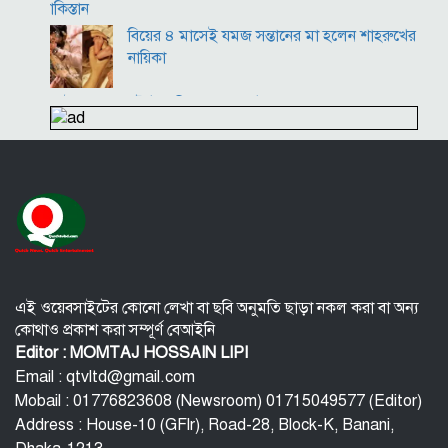
পাকিস্তান
বিয়ের ৪ মাসেই যমজ সন্তানের মা হলেন শাহরুখের
নায়িকা
ইংল্যান্ডের টেস্ট অধিনায়ক বেন স্টোকস
পুরুষরা সকালে উঠে এই ৫ ভুল করবেন না! শরীর বিগড়ে যাবে
এই ওয়েবসাইটের কোনো লেখা বা ছবি অনুমতি ছাড়া নকল করা বা অন্য
কোথাও প্রকাশ করা সম্পূর্ণ বেআইনি
Editor : MOMTAJ HOSSAIN LIPI
Email : qtvltd@gmail.com
Mobail : 01776823608 (Newsroom) 01715049577 (Editor)
Address : House-10 (GFlr), Road-28, Block-K, Banani,