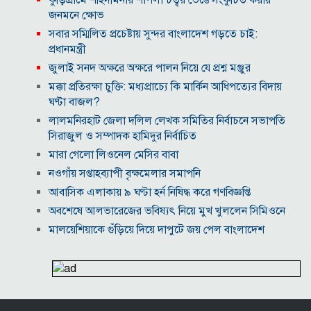
কুড়িগ্রামে শহিদমিনার শাপলা চত্বর ভেঙে সংকুচিত করায়
জনমনে ক্ষোভ
সবার সম্মিলিত প্রচেষ্টায় সুন্দর বাংলাদেশ গড়তে চাই:
প্রধানমন্ত্রী
জুলাই সনদ অক্ষরে অক্ষরে পালন নিয়ে যে প্রশ্ন মঞ্জুর
মক্কা প্রতিরক্ষা চুক্তি: মধ্যপ্রাচ্যে কি মার্কিন আধিপত্যের বিদায়
ঘণ্টা বাজল?
‎লালমনিরহাট জেলা দলিল লেখক সমিতির নির্বাচনে সভাপতি
সিরাজুল ও সম্পাদক হামিদুর নির্বাচিত
মারা গেলো লিওনেল মেসির বাবা
নওগাঁয় সপ্তাহব্যাপী বৃক্ষমেলার সমাপনি
আবাসিক এলাকায় ৯ ঘণ্টা হর্ন নিষিদ্ধ করে গণবিজ্ঞপ্তি
অবশেষে আলভারেজের ভবিষ্যৎ নিয়ে মুখ খুললেন সিমিওনে
মালয়েশিয়াকে গুঁড়িয়ে দিয়ে দাপুটে জয় পেল বাংলাদেশ
পরকীয়া ও অর্থ কেলেঙ্কারির অভিযোগে চাপে ফিফা প্রধান
ইনফান্তিনো
নোয়াখালীতে ৯৭৯০ ইয়াবাসহ দুই পাচারকারী গ্রেপ্তার
কাজের ঘণ্টা নয়, উৎপাদনশীলতাই হোক জাতীয় সমৃদ্ধির