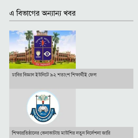
এ বিভাগের অন্যান্য খবর
ঢাবির বিজ্ঞান ইউনিটে ৯২ শতাংশ শিক্ষার্থীই ফেল
শিক্ষাপ্রতিষ্ঠানের কেনাকাটায় মাউশির নতুন নির্দেশনা জারি