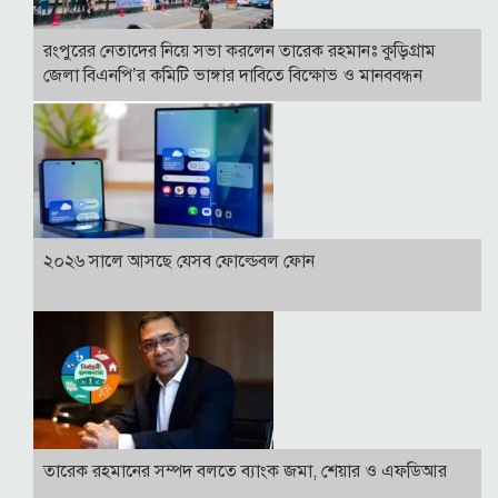
রংপুরের নেতাদের নিয়ে সভা করলেন তারেক রহমানঃ কুড়িগ্রাম
জেলা বিএনপি’র কমিটি ভাঙ্গার দাবিতে বিক্ষোভ ও মানববন্ধন
২০২৬ সালে আসছে যেসব ফোল্ডেবল ফোন
তারেক রহমানের সম্পদ বলতে ব্যাংক জমা, শেয়ার ও এফডিআর