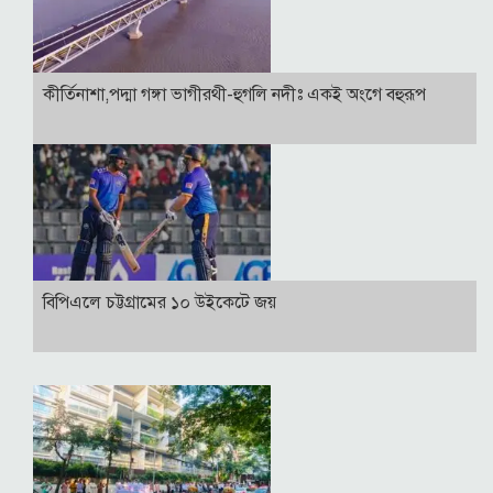
কীর্তিনাশা,পদ্মা গঙ্গা ভাগীরথী-হুগলি নদীঃ একই অংগে বহুরূপ
বিপিএলে চট্টগ্রামের ১০ উইকেটে জয়