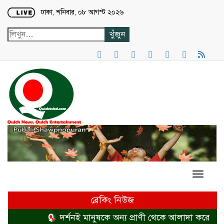
Loading...
ঢাকা, শনিবার, ০৮ আগস্ট ২০২৬
ব্রেকিং নিউজ
দর্শনই মানুষকে অন্য প্রাণী থেকে আলাদা করে
হত