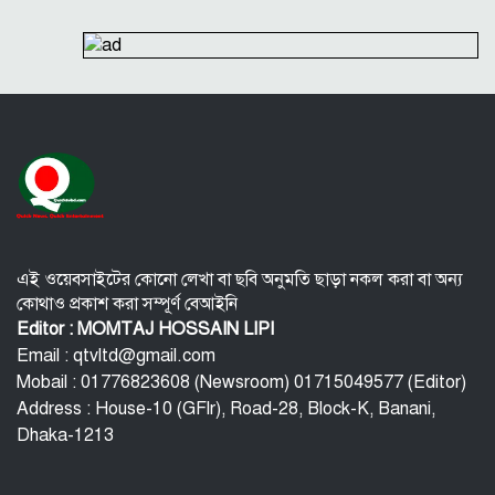
সূর্যের বুকে অধরা প্লাজমার সন্ধান, উদ্ঘাটিত হলো নতুন
চৌম্বক রহস্য
উপমহাদেশের প্রভাবশালী ১০ সুফি সাধক
প্রতারণা মামলায় সালমান খানকে আদালতে তলব
কোটি টাকার মৃত্যু ভাতার লোভে সেনাদের বিয়ে, সামনে
এলো চাঞ্চল্যকর অভিযোগ
হিরোশিমা-নাগাসাকি হামলার ৮১ বছর: বর্তমান বিশ্বে
পারমাণবিক পরিস্থিতি কি?
এই ওয়েবসাইটের কোনো লেখা বা ছবি অনুমতি ছাড়া নকল করা বা অন্য
কোথাও প্রকাশ করা সম্পূর্ণ বেআইনি
Editor : MOMTAJ HOSSAIN LIPI
Email : qtvltd@gmail.com
Mobail : 01776823608 (Newsroom) 01715049577 (Editor)
Address : House-10 (GFlr), Road-28, Block-K, Banani,
Dhaka-1213