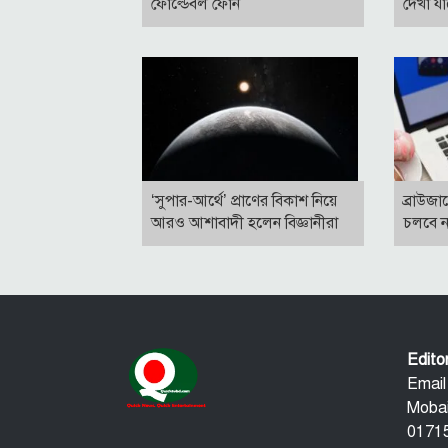
ফোল্ডেবল ফোন
দেখা য
‘সুপার-আর্থে’ প্রাণের বিকাশ নিয়ে
ব্রাউজার
আরও আশাবাদী হলেন বিজ্ঞানীরা
চলবে ন
Edit
Email
Mobai
01715