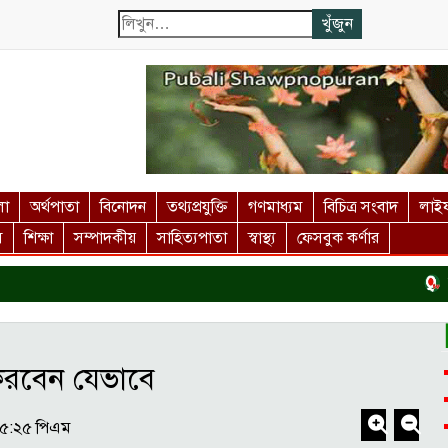
লা
অর্থপাতা
বিনোদন
তথ্যপ্রযুক্তি
গণমাধ্যম
বিচিত্র সংবাদ
লাইফ
স
শিক্ষা
সম্পাদকীয়
সাহিত্যপাতা
স্বাস্থ্য
ফেসবুক কর্ণার
দর্শ
করবেন যেভাবে
২৫:২৫ পিএম