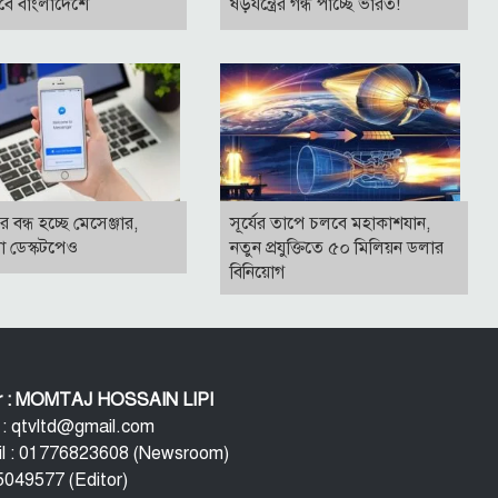
াবে বাংলাদেশে
ষড়যন্ত্রের গন্ধ পাচ্ছে ভারত!
ে বন্ধ হচ্ছে মেসেঞ্জার,
সূর্যের তাপে চলবে মহাকাশযান,
া ডেস্কটপেও
নতুন প্রযুক্তিতে ৫০ মিলিয়ন ডলার
বিনিয়োগ
or : MOMTAJ HOSSAIN LIPI
 : qtvltd@gmail.com
l : 01776823608 (Newsroom)
049577 (Editor)