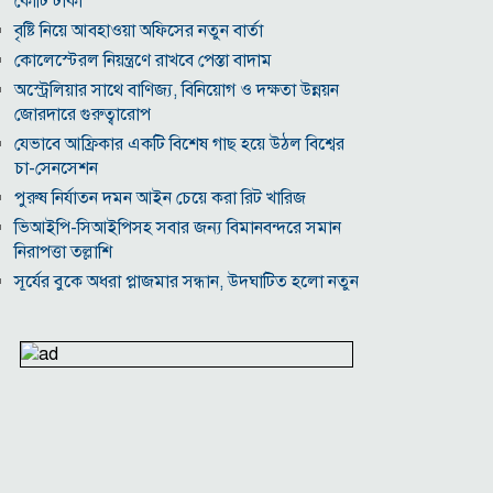
কোটি টাকা
বৃষ্টি নিয়ে আবহাওয়া অফিসের নতুন বার্তা
কোলেস্টেরল নিয়ন্ত্রণে রাখবে পেস্তা বাদাম
অস্ট্রেলিয়ার সাথে বাণিজ্য, বিনিয়োগ ও দক্ষতা উন্নয়ন
জোরদারে গুরুত্বারোপ
যেভাবে আফ্রিকার একটি বিশেষ গাছ হয়ে উঠল বিশ্বের
চা-সেনসেশন
পুরুষ নির্যাতন দমন আইন চেয়ে করা রিট খারিজ
ভিআইপি-সিআইপিসহ সবার জন্য বিমানবন্দরে সমান
নিরাপত্তা তল্লাশি
সূর্যের বুকে অধরা প্লাজমার সন্ধান, উদ্ঘাটিত হলো নতুন
চৌম্বক রহস্য
উপমহাদেশের প্রভাবশালী ১০ সুফি সাধক
প্রতারণা মামলায় সালমান খানকে আদালতে তলব
কোটি টাকার মৃত্যু ভাতার লোভে সেনাদের বিয়ে, সামনে
এলো চাঞ্চল্যকর অভিযোগ
হিরোশিমা-নাগাসাকি হামলার ৮১ বছর: বর্তমান বিশ্বে
পারমাণবিক পরিস্থিতি কি?