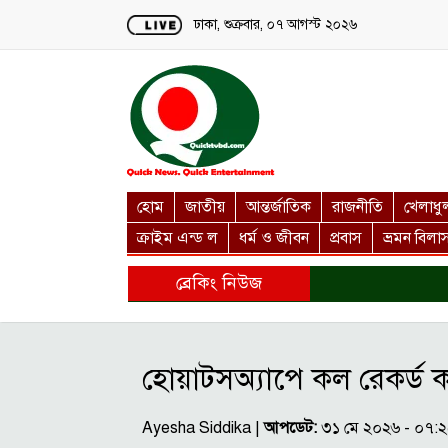
Loading...
ঢাকা, শুক্রবার, ০৭ আগস্ট ২০২৬
হোম
জাতীয়
আন্তর্জাতিক
রাজনীতি
খেলাধু
ক্রাইম এন্ড ল
ধর্ম ও জীবন
প্রবাস
ভ্রমন বিলা
ব্রেকিং নিউজ
হোয়াটসঅ্যাপে কল রেকর্ড 
Ayesha Siddika |
আপডেট:
৩১ মে ২০২৬ - ০৭: