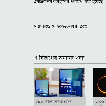
এনক্রিপশন ব্যবহারের পরামর্শ দেয়া হয়েছে।
আয়শা/৩১ মে ২০২৬,/সন্ধ্যা ৭:২৩
এ বিভাগের অন্যান্য খবর
২০২৬ সালে আসছে যেসব
২০২৬ স