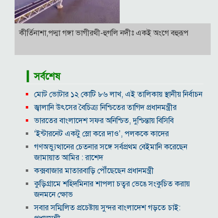
কীর্তিনাশা,পদ্মা গঙ্গা ভাগীরথী-হুগলি নদীঃ একই অংগে বহুরূপ
▎সর্বশেষ
মোট ভোটার ১২ কোটি ৮৬ লাখ, এই তালিকায় স্থানীয় নির্বাচন
জ্বালানি উৎসের বৈচিত্র্য নিশ্চিতের তাগিদ প্রধানমন্ত্রীর
ভারতের বাংলাদেশ সফর অনিশ্চিত, দুশ্চিন্তায় বিসিবি
‘ইন্টারনেট একটু স্লো করে দাও’, পলককে কাদের
গণঅভ্যুত্থানের চেতনার সঙ্গে সর্বপ্রথম বেইমানি করেছেন
জামায়াত আমির : রাশেদ
কক্সবাজার মাতারবাড়ি পৌঁছেছেন প্রধানমন্ত্রী
কুড়িগ্রামে শহিদমিনার শাপলা চত্বর ভেঙে সংকুচিত করায়
জনমনে ক্ষোভ
সবার সম্মিলিত প্রচেষ্টায় সুন্দর বাংলাদেশ গড়তে চাই: