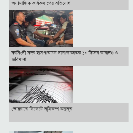
অসামাজিক কার্যকলাপের অভিযোগ
নরসিংদী সদর হাসপাতালে দালালচক্রকে ১০ দিনের কারাদণ্ড ও
জরিমানা
ভোররাতে সিলেটে ভূমিকম্প অনুভূত