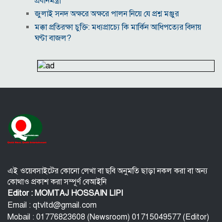
প্রধানমন্ত্রী
জুলাই সনদ অক্ষরে অক্ষরে পালন নিয়ে যে প্রশ্ন মঞ্জুর
মক্কা প্রতিরক্ষা চুক্তি: মধ্যপ্রাচ্যে কি মার্কিন আধিপত্যের বিদায়
ঘণ্টা বাজল?
‎লালমনিরহাট জেলা দলিল লেখক সমিতির নির্বাচনে সভাপতি
সিরাজুল ও সম্পাদক হামিদুর নির্বাচিত
মারা গেলো লিওনেল মেসির বাবা
নওগাঁয় সপ্তাহব্যাপী বৃক্ষমেলার সমাপনি
আবাসিক এলাকায় ৯ ঘণ্টা হর্ন নিষিদ্ধ করে গণবিজ্ঞপ্তি
অবশেষে আলভারেজের ভবিষ্যৎ নিয়ে মুখ খুললেন সিমিওনে
এই ওয়েবসাইটের কোনো লেখা বা ছবি অনুমতি ছাড়া নকল করা বা অন্য
কোথাও প্রকাশ করা সম্পূর্ণ বেআইনি
Editor : MOMTAJ HOSSAIN LIPI
Email : qtvltd@gmail.com
Mobail : 01776823608 (Newsroom) 01715049577 (Editor)