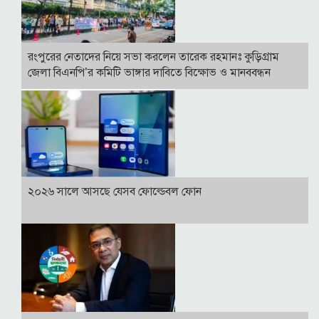
রংপুরের নেতাদের নিয়ে সভা করলেন তারেক রহমানঃ কুড়িগ্রাম
জেলা বিএনপি’র কমিটি ভাঙ্গার দাবিতে বিক্ষোভ ও মানববন্ধন
২০২৬ সালে আসছে যেসব ফোল্ডেবল ফোন