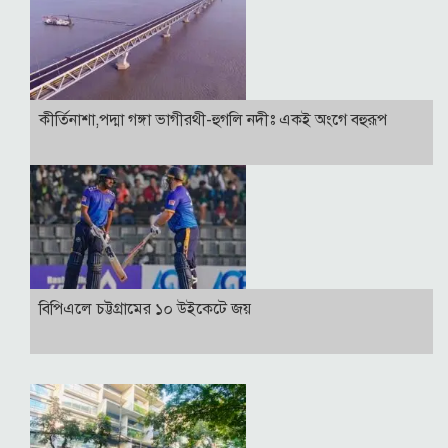
কীর্তিনাশা,পদ্মা গঙ্গা ভাগীরথী-হুগলি নদীঃ একই অংগে বহুরূপ
বিপিএলে চট্টগ্রামের ১০ উইকেটে জয়