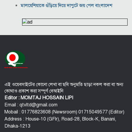
মালয়েশিয়াকে গুঁড়িয়ে দিয়ে দাপুটে জয় পেল বাংলাদেশ
পরকীয়া ও অর্থ কেলেঙ্কারির অভিযোগে চাপে ফিফা প্রধান
ইনফান্তিনো
নোয়াখালীতে ৯৭৯০ ইয়াবাসহ দুই পাচারকারী গ্রেপ্তার
কাজের ঘণ্টা নয়, উৎপাদনশীলতাই হোক জাতীয় সমৃদ্ধির
মাপকাঠি
বিশ্বকাপে মেসিকে মেরে ফেলার ষড়যন্ত্র, বেরিয়ে এলো ভয়াবহ
সব তথ্য
সরকারের কাজে কোনো গাফিলতি হলে কঠোর ব্যবস্থা নিচ্ছেন
প্রধানমন্ত্রী: রিজভী
এই ওয়েবসাইটের কোনো লেখা বা ছবি অনুমতি ছাড়া নকল করা বা অন্য
কোথাও প্রকাশ করা সম্পূর্ণ বেআইনি
Editor : MOMTAJ HOSSAIN LIPI
Email : qtvltd@gmail.com
Mobail : 01776823608 (Newsroom) 01715049577 (Editor)
Address : House-10 (GFlr), Road-28, Block-K, Banani,
Dhaka-1213