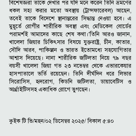
বিশেষজ্ঞরা তাকে দেখার পর যদি মনে করেন তিনি ভ্রমণের
ধকল সহ্য করার মতো অবস্থায় (ট্রান্সফারেবল) আছেন,
তবেই তাকে বিদেশে স্থানান্তরের সিদ্ধান্ত নেওয়া হবে। এ
মুহূর্তে রোগীর শারীরিক অবস্থা এবং মেডিকেল বোর্ডের
পরামর্শই আমাদের কাছে শেষ কথা।’তিনি আরও জানান,
খালেদা জিয়ার চিকিৎসার বিষয়ে যুক্তরাষ্ট্র, চীন, কাতার,
সৌদি আরব, পাকিস্তান ও ভারত ইতোমধ্যে সহযোগিতার
আশ্বাস দিয়েছে। নানা শারীরিক জটিলতা নিয়ে ৭৯ বছর
বয়সী খালেদা জিয়া গত ২৩ নভেম্বর থেকে এভারকেয়ার
হাসপাতালে ভর্তি রয়েছেন। তিনি দীর্ঘদিন ধরে লিভার
সিরোসিস, হৃদরোগ, কিডনি জটিলতা, ডায়াবেটিস ও
আর্থ্রাইটিসসহ একাধিক রোগে ভুগছেন।
কুইক টি ভি/মহন/০২ ডিসেম্বর ২০২৫/ বিকাল ৫:৪০