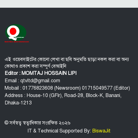
উপমহাদেশের প্রভাবশালী ১০ সুফি সাধক
প্রতারণা মামলায় সালমান খানকে আদালতে তলব
কোটি টাকার মৃত্যু ভাতার লোভে সেনাদের বিয়ে, সামনে
এলো চাঞ্চল্যকর অভিযোগ
হিরোশিমা-নাগাসাকি হামলার ৮১ বছর: বর্তমান বিশ্বে
পারমাণবিক পরিস্থিতি কি?
এই ওয়েবসাইটের কোনো লেখা বা ছবি অনুমতি ছাড়া নকল করা বা অন্য
কোথাও প্রকাশ করা সম্পূর্ণ বেআইনি
Editor : MOMTAJ HOSSAIN LIPI
Email : qtvltd@gmail.com
Mobail : 01776823608 (Newsroom) 01715049577 (Editor)
Address : House-10 (GFlr), Road-28, Block-K, Banani,
Dhaka-1213
© সর্বস্বত্ব স্বত্বাধিকার সংরক্ষিত ২০২৬
IT & Technical Supported By:
BiswaJit