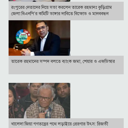
রংপুরের নেতাদের নিয়ে সভা করলেন তারেক রহমানঃ কুড়িগ্রাম
জেলা বিএনপি’র কমিটি ভাঙ্গার দাবিতে বিক্ষোভ ও মানববন্ধন
তারেক রহমানের সম্পদ বলতে ব্যাংক জমা, শেয়ার ও এফডিআর
খালেদা জিয়া গণতন্ত্রের পথে লড়াইয়ে প্রেরণার উৎস: রিজভী