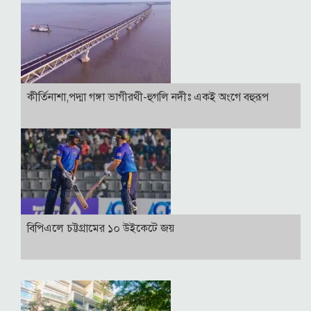
কীর্তিনাশা,পদ্মা গঙ্গা ভাগীরথী-হুগলি নদীঃ একই অংগে বহুরূপ
বিপিএলে চট্টগ্রামের ১০ উইকেটে জয়