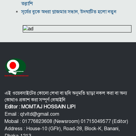
তল্লাশি
সূর্যের বুকে অধরা প্লাজমার সন্ধান, উদ্ঘাটিত হলো নতুন
চৌম্বক রহস্য
উপমহাদেশের প্রভাবশালী ১০ সুফি সাধক
প্রতারণা মামলায় সালমান খানকে আদালতে তলব
কোটি টাকার মৃত্যু ভাতার লোভে সেনাদের বিয়ে, সামনে
এলো চাঞ্চল্যকর অভিযোগ
হিরোশিমা-নাগাসাকি হামলার ৮১ বছর: বর্তমান বিশ্বে
পারমাণবিক পরিস্থিতি কি?
বাংলাদেশি টাকায় আজকের মুদ্রা বিনিময় হার
এই ওয়েবসাইটের কোনো লেখা বা ছবি অনুমতি ছাড়া নকল করা বা অন্য
কোথাও প্রকাশ করা সম্পূর্ণ বেআইনি
Editor : MOMTAJ HOSSAIN LIPI
Email : qtvltd@gmail.com
Mobail : 01776823608 (Newsroom) 01715049577 (Editor)
Address : House-10 (GFlr), Road-28, Block-K, Banani,