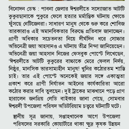
বিনোদন ডেস্ক : পাবনা জেলার ঈশ্বরদীতে সদ্যোজাত আটটি
কুকুরছানাকে পুকুরে ফেলে হত্যার মর্মান্তিক ঘটনায় ক্ষোভে
ফুঁসছে নেটিজেনরা। সাধারণ মানুষ থেকে শুরু করে শোবিজ
তারকারাও এই অমানবিকতার বিরুদ্ধে প্রতিবাদ জানাচ্ছেন।
প্রাণী অধিকার সচেতনতা নিয়ে দীর্ঘদিন ধরে সোচ্চার
অভিনেত্রী জয়া আহসানও এ ঘটনায় তীব্র নিন্দা জানিয়েছেন।
অভিনেত্রী জয়া আহসান নিজের ফেসবুক পোস্টে লিখেছেন,
‌‘ঈশ্বরদীতে আটটি কুকুরের বাচ্চাকে মেরে ফেলল নির্দয়,
নিষ্ঠুর, মানসিক ভারসাম্যহীন মানুষ! খুনির কঠোরতম শাস্তি
চাই। তার এই পোস্টে অনেকেই জয়ার সঙ্গে একাত্মতা
প্রকাশ করে প্রাণী নির্যাতন আইনের কার্যকারিতা আরো
কঠোর করার দাবি তুলছেন। দুই ট্রাকের মাঝখানে পড়ে প্রাণ
হারালেন জনপ্রিয় লেডি বাইকার জানা গেছে, সোমবার
ঈশ্বরদী উপজেলা পরিষদ অডিটরিয়াম চত্বরে ঘটনাটি ঘটে।
স্থানীয় সূত্র জানায়, সপ্তাহখানেক আগে উপজেলা
পরিষদের সরকারি কোয়ার্টারে থাকা ক্ষুদ্র কৃষক উন্নয়ন