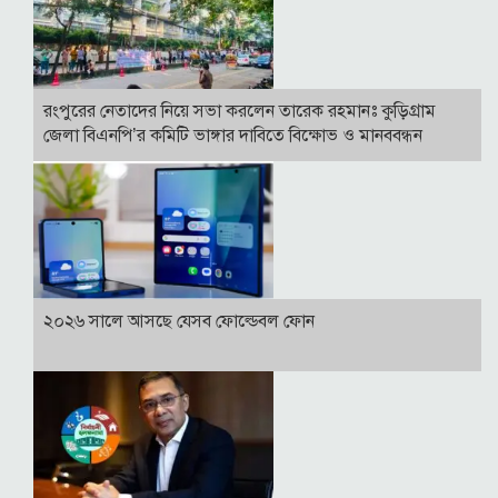
রংপুরের নেতাদের নিয়ে সভা করলেন তারেক রহমানঃ কুড়িগ্রাম
জেলা বিএনপি’র কমিটি ভাঙ্গার দাবিতে বিক্ষোভ ও মানববন্ধন
২০২৬ সালে আসছে যেসব ফোল্ডেবল ফোন