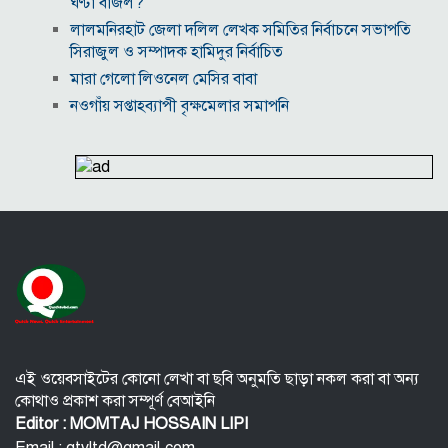
ঘণ্টা বাজল?
‎লালমনিরহাট জেলা দলিল লেখক সমিতির নির্বাচনে সভাপতি
সিরাজুল ও সম্পাদক হামিদুর নির্বাচিত
মারা গেলো লিওনেল মেসির বাবা
নওগাঁয় সপ্তাহব্যাপী বৃক্ষমেলার সমাপনি
আবাসিক এলাকায় ৯ ঘণ্টা হর্ন নিষিদ্ধ করে গণবিজ্ঞপ্তি
অবশেষে আলভারেজের ভবিষ্যৎ নিয়ে মুখ খুললেন সিমিওনে
মালয়েশিয়াকে গুঁড়িয়ে দিয়ে দাপুটে জয় পেল বাংলাদেশ
পরকীয়া ও অর্থ কেলেঙ্কারির অভিযোগে চাপে ফিফা প্রধান
ইনফান্তিনো
নোয়াখালীতে ৯৭৯০ ইয়াবাসহ দুই পাচারকারী গ্রেপ্তার
কাজের ঘণ্টা নয়, উৎপাদনশীলতাই হোক জাতীয় সমৃদ্ধির
মাপকাঠি
এই ওয়েবসাইটের কোনো লেখা বা ছবি অনুমতি ছাড়া নকল করা বা অন্য
কোথাও প্রকাশ করা সম্পূর্ণ বেআইনি
Editor : MOMTAJ HOSSAIN LIPI