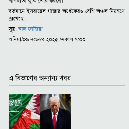
প্রাণঘাতী ঝুঁকি তৈরি করছে।
বর্তমানে ইসরায়েল গাজার অর্ধেকেরও বেশি অঞ্চল নিয়ন্ত্রণে
রেখেছে।
সূত্র:
আল জাজিরা
অনিমা/০৯ নভেম্বর ২০২৫,/সকাল ৭:০০
এ বিভাগের অন্যান্য খবর