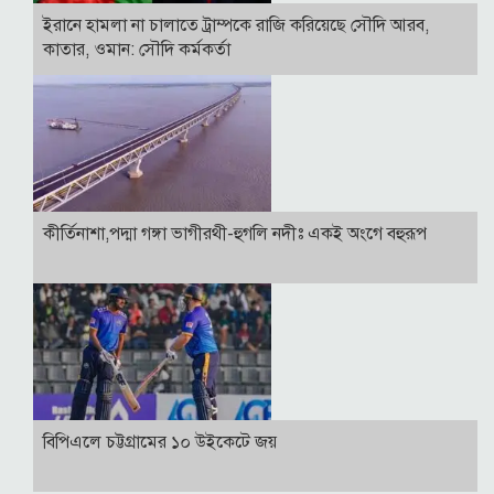
ইরানে হামলা না চালাতে ট্রাম্পকে রাজি করিয়েছে সৌদি আরব,
কাতার, ওমান: সৌদি কর্মকর্তা
কীর্তিনাশা,পদ্মা গঙ্গা ভাগীরথী-হুগলি নদীঃ একই অংগে বহুরূপ
বিপিএলে চট্টগ্রামের ১০ উইকেটে জয়