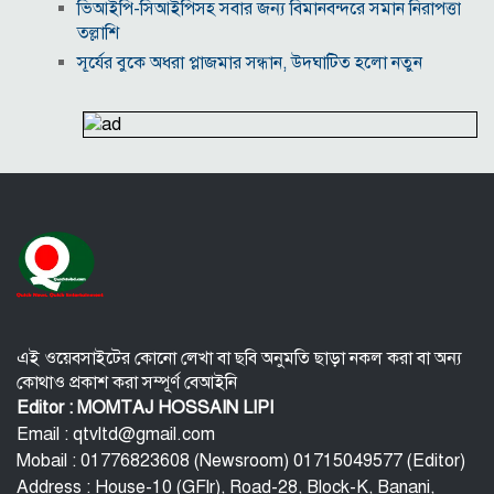
ভিআইপি-সিআইপিসহ সবার জন্য বিমানবন্দরে সমান নিরাপত্তা
তল্লাশি
সূর্যের বুকে অধরা প্লাজমার সন্ধান, উদ্ঘাটিত হলো নতুন
চৌম্বক রহস্য
উপমহাদেশের প্রভাবশালী ১০ সুফি সাধক
প্রতারণা মামলায় সালমান খানকে আদালতে তলব
কোটি টাকার মৃত্যু ভাতার লোভে সেনাদের বিয়ে, সামনে
এলো চাঞ্চল্যকর অভিযোগ
হিরোশিমা-নাগাসাকি হামলার ৮১ বছর: বর্তমান বিশ্বে
পারমাণবিক পরিস্থিতি কি?
বাংলাদেশি টাকায় আজকের মুদ্রা বিনিময় হার
এই ওয়েবসাইটের কোনো লেখা বা ছবি অনুমতি ছাড়া নকল করা বা অন্য
কোথাও প্রকাশ করা সম্পূর্ণ বেআইনি
Editor : MOMTAJ HOSSAIN LIPI
Email : qtvltd@gmail.com
Mobail : 01776823608 (Newsroom) 01715049577 (Editor)
Address : House-10 (GFlr), Road-28, Block-K, Banani,