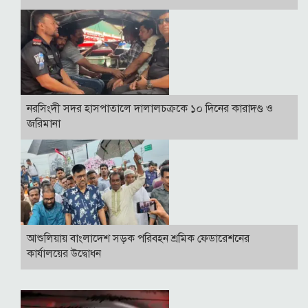
নরসিংদী সদর হাসপাতালে দালালচক্রকে ১০ দিনের কারাদণ্ড ও
জরিমানা
আশুলিয়ায় বাংলাদেশ সড়ক পরিবহন শ্রমিক ফেডারেশনের
কার্যালয়ের উদ্বোধন