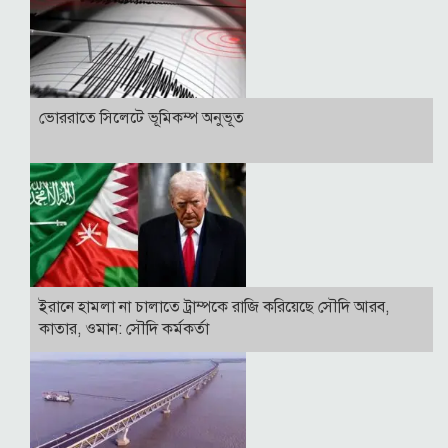
ভোররাতে সিলেটে ভূমিকম্প অনুভূত
ইরানে হামলা না চালাতে ট্রাম্পকে রাজি করিয়েছে সৌদি আরব,
কাতার, ওমান: সৌদি কর্মকর্তা