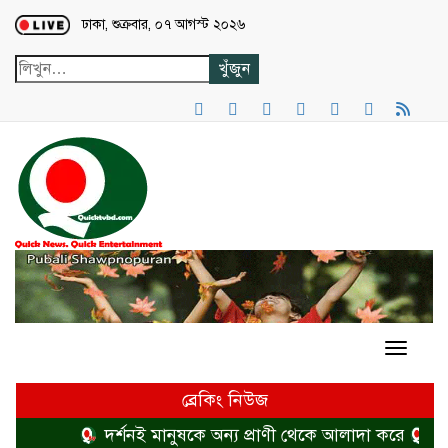
Loading...
ঢাকা, শুক্রবার, ০৭ আগস্ট ২০২৬
ব্রেকিং নিউজ
দর্শনই মানুষকে অন্য প্রাণী থেকে আলাদা করে
হত্য