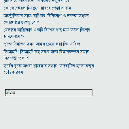
বৃষ্টি নিয়ে আবহাওয়া অফিসের নতুন বার্তা
কোলেস্টেরল নিয়ন্ত্রণে রাখবে পেস্তা বাদাম
অস্ট্রেলিয়ার সাথে বাণিজ্য, বিনিয়োগ ও দক্ষতা উন্নয়ন
জোরদারে গুরুত্বারোপ
যেভাবে আফ্রিকার একটি বিশেষ গাছ হয়ে উঠল বিশ্বের
চা-সেনসেশন
পুরুষ নির্যাতন দমন আইন চেয়ে করা রিট খারিজ
ভিআইপি-সিআইপিসহ সবার জন্য বিমানবন্দরে সমান
নিরাপত্তা তল্লাশি
সূর্যের বুকে অধরা প্লাজমার সন্ধান, উদ্ঘাটিত হলো নতুন
চৌম্বক রহস্য
উপমহাদেশের প্রভাবশালী ১০ সুফি সাধক
প্রতারণা মামলায় সালমান খানকে আদালতে তলব
কোটি টাকার মৃত্যু ভাতার লোভে সেনাদের বিয়ে, সামনে
এলো চাঞ্চল্যকর অভিযোগ
হিরোশিমা-নাগাসাকি হামলার ৮১ বছর: বর্তমান বিশ্বে
পারমাণবিক পরিস্থিতি কি?
বাংলাদেশি টাকায় আজকের মুদ্রা বিনিময় হার