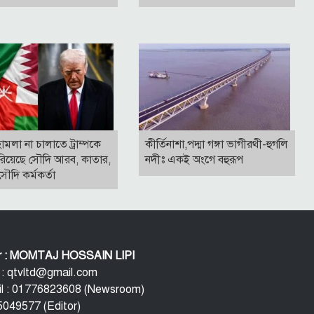
ামলা না চালাতে ট্রাম্পকে
কীর্তিনাশা,পদ্মা গঙ্গা ভাগীরথী-হুগলি
রিয়েছে সৌদি আরব, কাতার,
নদীঃ একই অংগে বহুরূপ
ৌদি কর্মকর্তা
or : MOMTAJ HOSSAIN LIPI
 : qtvltd@gmail.com
l : 01776823608 (Newsroom)
049577 (Editor)