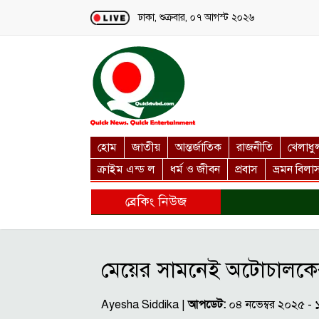
Loading...
ঢাকা, শুক্রবার, ০৭ আগস্ট ২০২৬
হোম
জাতীয়
আন্তর্জাতিক
রাজনীতি
খেলাধু
ক্রাইম এন্ড ল
ধর্ম ও জীবন
প্রবাস
ভ্রমন বিলা
ব্রেকিং নিউজ
মেয়ের সামনেই অটোচালকের হ
Ayesha Siddika |
আপডেট:
০৪ নভেম্বর ২০২৫ -