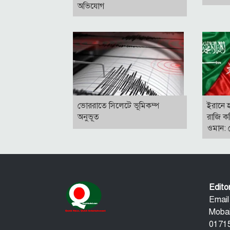
অভিযোগ
ভোররাতে সিলেটে ভূমিকম্প
ইরানে হ
অনুভূত
রাজি ক
ওমান: স
Edit
Email
Mobai
01715