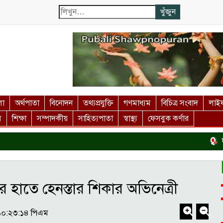
লা
অর্থপাতা
বিনোদন
তথ্যপ্রযুক্তি
গণমাধ্যম
বিচিত্র সংবাদ
লাইফ
স
শিক্ষা
সম্পাদকীয়
সাহিত্যপাতা
স্বাস্থ্য
ফেসবুক কর্ণার
দর্শন
াতে হেনস্তার শিকার অভিনেত্রী
 ১০:২৩:১৪ পিএম