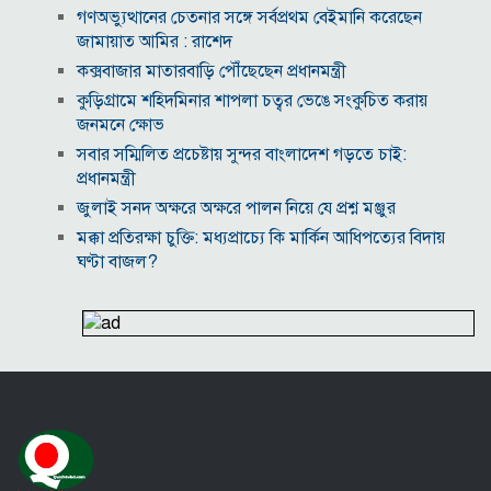
গণঅভ্যুত্থানের চেতনার সঙ্গে সর্বপ্রথম বেইমানি করেছেন
জামায়াত আমির : রাশেদ
কক্সবাজার মাতারবাড়ি পৌঁছেছেন প্রধানমন্ত্রী
কুড়িগ্রামে শহিদমিনার শাপলা চত্বর ভেঙে সংকুচিত করায়
জনমনে ক্ষোভ
সবার সম্মিলিত প্রচেষ্টায় সুন্দর বাংলাদেশ গড়তে চাই:
প্রধানমন্ত্রী
জুলাই সনদ অক্ষরে অক্ষরে পালন নিয়ে যে প্রশ্ন মঞ্জুর
মক্কা প্রতিরক্ষা চুক্তি: মধ্যপ্রাচ্যে কি মার্কিন আধিপত্যের বিদায়
ঘণ্টা বাজল?
‎লালমনিরহাট জেলা দলিল লেখক সমিতির নির্বাচনে সভাপতি
সিরাজুল ও সম্পাদক হামিদুর নির্বাচিত
মারা গেলো লিওনেল মেসির বাবা
নওগাঁয় সপ্তাহব্যাপী বৃক্ষমেলার সমাপনি
আবাসিক এলাকায় ৯ ঘণ্টা হর্ন নিষিদ্ধ করে গণবিজ্ঞপ্তি
অবশেষে আলভারেজের ভবিষ্যৎ নিয়ে মুখ খুললেন সিমিওনে