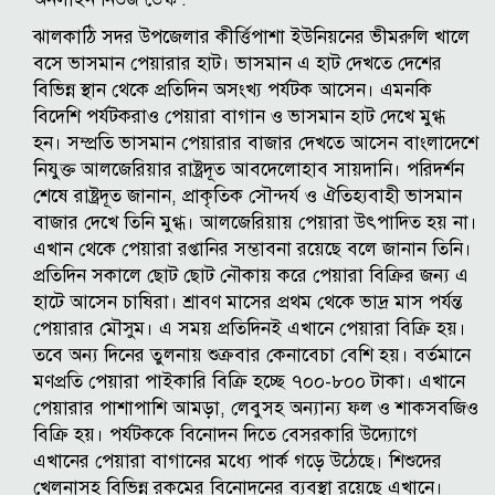
ঝালকাঠি সদর উপজেলার কীর্ত্তিপাশা ইউনিয়নের ভীমরুলি খালে
বসে ভাসমান পেয়ারার হাট। ভাসমান এ হাট দেখতে দেশের
বিভিন্ন স্থান থেকে প্রতিদিন অসংখ্য পর্যটক আসেন। এমনকি
বিদেশি পর্যটকরাও পেয়ারা বাগান ও ভাসমান হাট দেখে মুগ্ধ
হন। সম্প্রতি ভাসমান পেয়ারার বাজার দেখতে আসেন বাংলাদেশে
নিযুক্ত আলজেরিয়ার রাষ্ট্রদূত আবদেলোহাব সায়দানি। পরিদর্শন
শেষে রাষ্ট্রদূত জানান, প্রাকৃতিক সৌন্দর্য ও ঐতিহ্যবাহী ভাসমান
বাজার দেখে তিনি মুগ্ধ। আলজেরিয়ায় পেয়ারা উৎপাদিত হয় না।
এখান থেকে পেয়ারা রপ্তানির সম্ভাবনা রয়েছে বলে জানান তিনি।
প্রতিদিন সকালে ছোট ছোট নৌকায় করে পেয়ারা বিক্রির জন্য এ
হাটে আসেন চাষিরা। শ্রাবণ মাসের প্রথম থেকে ভাদ্র মাস পর্যন্ত
পেয়ারার মৌসুম। এ সময় প্রতিদিনই এখানে পেয়ারা বিক্রি হয়।
তবে অন্য দিনের তুলনায় শুক্রবার কেনাবেচা বেশি হয়। বর্তমানে
মণপ্রতি পেয়ারা পাইকারি বিক্রি হচ্ছে ৭০০-৮০০ টাকা। এখানে
পেয়ারার পাশাপাশি আমড়া, লেবুসহ অন্যান্য ফল ও শাকসবজিও
বিক্রি হয়। পর্যটককে বিনোদন দিতে বেসরকারি উদ্যোগে
এখানের পেয়ারা বাগানের মধ্যে পার্ক গড়ে উঠেছে। শিশুদের
খেলনাসহ বিভিন্ন রকমের বিনোদনের ব্যবস্থা রয়েছে এখানে।