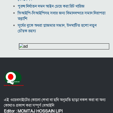
পুরুষ নির্যাতন দমন আইন চেয়ে করা রিট খারিজ
ভিআইপি-সিআইপিসহ সবার জন্য বিমানবন্দরে সমান নিরাপত্তা
তল্লাশি
সূর্যের বুকে অধরা প্লাজমার সন্ধান, উদ্ঘাটিত হলো নতুন
চৌম্বক রহস্য
উপমহাদেশের প্রভাবশালী ১০ সুফি সাধক
প্রতারণা মামলায় সালমান খানকে আদালতে তলব
কোটি টাকার মৃত্যু ভাতার লোভে সেনাদের বিয়ে, সামনে
এলো চাঞ্চল্যকর অভিযোগ
হিরোশিমা-নাগাসাকি হামলার ৮১ বছর: বর্তমান বিশ্বে
পারমাণবিক পরিস্থিতি কি?
বাংলাদেশি টাকায় আজকের মুদ্রা বিনিময় হার
যুক্তরাষ্ট্রকে ঘিরে ইরানের নতুন হুঁশিয়ারি, উপসাগরীয়
দেশগুলোকে বড় সংঘাতের ইঙ্গিত
এই ওয়েবসাইটের কোনো লেখা বা ছবি অনুমতি ছাড়া নকল করা বা অন্য
কোথাও প্রকাশ করা সম্পূর্ণ বেআইনি
Editor : MOMTAJ HOSSAIN LIPI