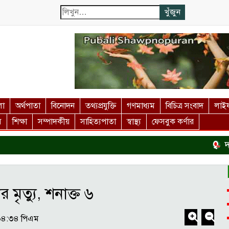
লা
অর্থপাতা
বিনোদন
তথ্যপ্রযুক্তি
গণমাধ্যম
বিচিত্র সংবাদ
লাইফ
স
শিক্ষা
সম্পাদকীয়
সাহিত্যপাতা
স্বাস্থ্য
ফেসবুক কর্ণার
দর্শনই
ৃত্যু, শনাক্ত ৬
০৪:৩৪ পিএম