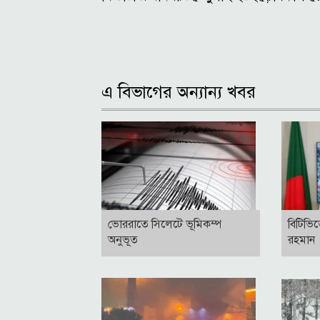
এ বিভাগের অন্যান্য খবর
ভোররাতে সিলেটে ভূমিকম্প
বি‌টি‌
অনুভূত
রহমান