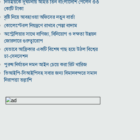
নিউইয়র্কে দুর্ঘটনায় আহত তিন বাংলাদেশি পেলেন ৩৩
কোটি টাকা
বৃষ্টি নিয়ে আবহাওয়া অফিসের নতুন বার্তা
কোলেস্টেরল নিয়ন্ত্রণে রাখবে পেস্তা বাদাম
অস্ট্রেলিয়ার সাথে বাণিজ্য, বিনিয়োগ ও দক্ষতা উন্নয়ন
জোরদারে গুরুত্বারোপ
যেভাবে আফ্রিকার একটি বিশেষ গাছ হয়ে উঠল বিশ্বের
চা-সেনসেশন
পুরুষ নির্যাতন দমন আইন চেয়ে করা রিট খারিজ
ভিআইপি-সিআইপিসহ সবার জন্য বিমানবন্দরে সমান
নিরাপত্তা তল্লাশি
সূর্যের বুকে অধরা প্লাজমার সন্ধান, উদ্ঘাটিত হলো নতুন
চৌম্বক রহস্য
উপমহাদেশের প্রভাবশালী ১০ সুফি সাধক
প্রতারণা মামলায় সালমান খানকে আদালতে তলব
কোটি টাকার মৃত্যু ভাতার লোভে সেনাদের বিয়ে, সামনে
এলো চাঞ্চল্যকর অভিযোগ
হিরোশিমা-নাগাসাকি হামলার ৮১ বছর: বর্তমান বিশ্বে