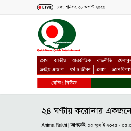
Loading...
ঢাকা, শনিবার, ০৮ আগস্ট ২০২৬
হোম
জাতীয়
আন্তর্জাতিক
রাজনীতি
খেলাধু
ক্রাইম এন্ড ল
ধর্ম ও জীবন
প্রবাস
ভ্রমন বিলা
ব্রেকিং নিউজ
২৪ ঘণ্টায় করোনায় একজনের ম
Anima Rakhi |
আপডেট:
০৫ জুলাই ২০২৫ - ০৫: