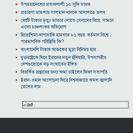
উপমহাদেশের প্রভাবশালী ১০ সুফি সাধক
প্রতারণা মামলায় সালমান খানকে আদালতে তলব
কোটি টাকার মৃত্যু ভাতার লোভে সেনাদের বিয়ে, সামনে
এলো চাঞ্চল্যকর অভিযোগ
হিরোশিমা-নাগাসাকি হামলার ৮১ বছর: বর্তমান বিশ্বে
পারমাণবিক পরিস্থিতি কি?
বাংলাদেশি টাকায় আজকের মুদ্রা বিনিময় হার
যুক্তরাষ্ট্রকে ঘিরে ইরানের নতুন হুঁশিয়ারি, উপসাগরীয়
দেশগুলোকে বড় সংঘাতের ইঙ্গিত
বিতর্কিত প্রস্তাবের জন্য ক্ষমা চাইলেন ফিফা সভাপতি
ইরান-ওমান আলোচনা ঘিরে বিশ্ববাজারে কমল জ্বালানি
তেলের দাম
আজকের নামাজের সময়সূচি, ৬ আগস্ট, ২০২৬
দিল্লির অনুষ্ঠানে দণ্ডিত হাসিনাকে বক্তব্যের অনুমতি দেওয়ায়
বাংলাদেশের ক্ষুব্ধ প্রতিক্রিয়া
বরিশাল বিশ্ববিদ্যালয়ে ছাত্রদল-শিবির সংঘর্ষ, আহত অন্তত ১০
‘তাকে ছাড়া গজনি সফল হতো না’, প্রদীপ রাওয়াতকে আমির
খানের শ্রদ্ধাঞ্জলি