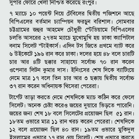
সুপার ফোরে খেলা নিশ্চিত করেছে রংপুর।
৭ ম্যাচে ১০ পয়েন্ট নিয়ে টেবিলের দ্বিতীয় পজিশনে আছে
বিপিএলের বর্তমান চ্যাম্পিয়ন ফরচুন বরিশাল।
সোমবার
চট্টগ্রামের জহুর আহমেদ চৌধুরী স্টেডিয়ামে বিপিএলের
চলতি আসরের ২৭তম ম্যাচে মুখোমুখি হয় ঢাকা ক্যাপিটাল
বনাম সিলেট স্টাইকার্স।
এদিন টস জিতে প্রথমে ব্যাট করে
৬ উইকেটে ১৯৬ রান করে ঢাকা। দলের হয়ে ৪৮ বলে চারটি
চার আর ৪টি ছক্কার সাহায্যে সর্বোচ্চ ৭০ রান করেন
ওপেনার লিটন কুমার দাস। ইনিংসের শেষ দিকে ব্যাটিংয়ে
নেমে মাত্র ১৭ বলে তিন চার আর ৩ ছক্কায় দ্বিতীয় সর্বোচ্চ
৩৭ রান করেন অধিনায়ক থিসেরা পেরেরা।
টার্গেট তাড়া করতে নেমে শেষদিকে ম্যাচ কঠিন করে ফেলে
সিলেট। অনেক চেষ্টা করেও জয়ের দুয়ারে ভিড়তে পারেনি।
জয়ের জন্য শেষ ১৮ বলে সিলেটের প্রয়োজন ছিল ৫১ রান।
১৮তম ওভারে মাত্র ১১ রান খরচ করেন পেরেরা। শেষদিকে
১২ বলে প্রয়োজন ছিল ৪০ রান।
১৯তম ওভারে মুকিদুল
ইসলামের ওভারে ১৭ রান নেয় সিলেট। শেষ ওভারে করতে