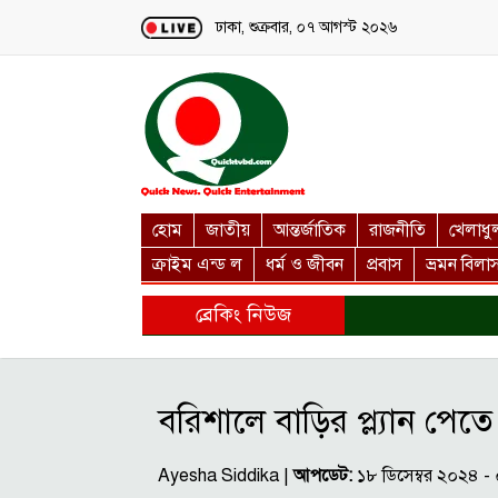
Loading...
ঢাকা, শুক্রবার, ০৭ আগস্ট ২০২৬
হোম
জাতীয়
আন্তর্জাতিক
রাজনীতি
খেলাধু
ক্রাইম এন্ড ল
ধর্ম ও জীবন
প্রবাস
ভ্রমন বিলা
ব্রেকিং নিউজ
বরিশালে বাড়ির প্ল্যান পেতে
Ayesha Siddika |
আপডেট:
১৮ ডিসেম্বর ২০২৪ 