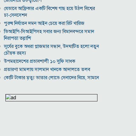
জোরদারে গুরুত্বারোপ
যেভাবে আফ্রিকার একটি বিশেষ গাছ হয়ে উঠল বিশ্বের
চা-সেনসেশন
পুরুষ নির্যাতন দমন আইন চেয়ে করা রিট খারিজ
ভিআইপি-সিআইপিসহ সবার জন্য বিমানবন্দরে সমান
নিরাপত্তা তল্লাশি
সূর্যের বুকে অধরা প্লাজমার সন্ধান, উদ্ঘাটিত হলো নতুন
চৌম্বক রহস্য
উপমহাদেশের প্রভাবশালী ১০ সুফি সাধক
প্রতারণা মামলায় সালমান খানকে আদালতে তলব
কোটি টাকার মৃত্যু ভাতার লোভে সেনাদের বিয়ে, সামনে
এলো চাঞ্চল্যকর অভিযোগ
হিরোশিমা-নাগাসাকি হামলার ৮১ বছর: বর্তমান বিশ্বে
পারমাণবিক পরিস্থিতি কি?
বাংলাদেশি টাকায় আজকের মুদ্রা বিনিময় হার
যুক্তরাষ্ট্রকে ঘিরে ইরানের নতুন হুঁশিয়ারি, উপসাগরীয়
দেশগুলোকে বড় সংঘাতের ইঙ্গিত
বিতর্কিত প্রস্তাবের জন্য ক্ষমা চাইলেন ফিফা সভাপতি