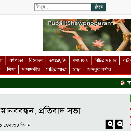
লা
অর্থপাতা
বিনোদন
তথ্যপ্রযুক্তি
গণমাধ্যম
বিচিত্র সংবাদ
লাইফ
স
শিক্ষা
সম্পাদকীয়
সাহিত্যপাতা
স্বাস্থ্য
ফেসবুক কর্ণার
দর্শন
 মানববন্ধন, প্রতিবাদ সভা
- ০৭:৪৫:৩৪ পিএম