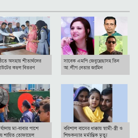
িতে অসহায় শীতার্থদের
সাবেক এমপি জেবুন্নেছাসহ তিন
কাউটের কম্বল বিতরণ
আ.লীগ নেতার জামিন
য় মর্যাদায় মা-বাবার পাশে
বরিশাল বাসের ধাক্কায় স্বামী-স্ত্রী ও
্রায় শায়িত তোফায়েল
শিশুকন্যার মর্মান্তিক মৃত্যু