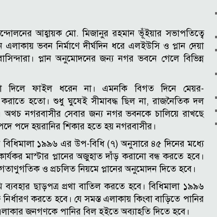
দোলনের আহ্বায়ক মো. মিজানুর রহমান ভূঁইয়ার সভাপতিত্বে
 এলাকায় ভবন নির্মাণে দীর্ঘদিন ধরে এলইউসি ও প্লান দেয়া
ন বাসিন্দারা। প্লান অনুমোদনের জন্য নগর ভবনে গেলে বিভিন্ন
ুষ না দিলে ফাইল ধরেন না। এমনকি বিগত দিনে মেয়র-
াস করাতে হতো। শুধু ঘুষেই সীমাবদ্ধ ছিল না, রাজনৈতিক দল
তো। অথচ নগরবাসীর সেবার জন্য নগর ভবনকে চালিয়ে রাখছে
ে পদে পদে হয়রানির শিকার হতে হয় নগরবাসীর।
 বিধিমালা ১৯৯৬ এর উপ-বিধি (৭) অনুসারে ৪৫ দিনের মধ্যে
ার্যকর মাস্টার প্লানের অজুহাত দাঁড় করানো বন্ধ করতে হবে।
য় গতাণুগতিক ও প্রচলিত নিয়মে প্লানের অনুমোদন দিতে হবে।
মি ব্যবহার ছাড়পত্র প্রথা বাতিল করতে হবে। বিধিমালা ১৯৯৬
নির্ধারণ করতে হবে। যে সমস্ত এলাকায় কিংবা বাড়িতে পানির
লাকার জনগণকে পানির বিল হইতে অব্যাহতি দিতে হবে।