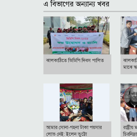
এ বিভাগের অন্যান্য খবর
ঝালকাঠিতে ভিডিপি দিবস পালিত
ঝালকাঠ
মাঝে স্
আমার সোনা-গহনা টাকা পয়সার
রাষ্ট্রী
লোভ নেই: ইলেন ভুট্টো
চিরনিদ