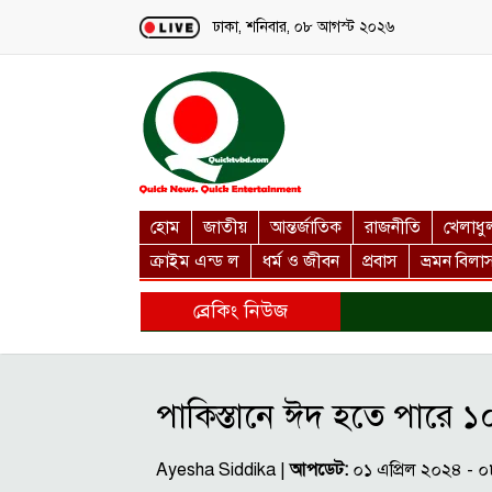
Loading...
ঢাকা, শনিবার, ০৮ আগস্ট ২০২৬
হোম
জাতীয়
আন্তর্জাতিক
রাজনীতি
খেলাধু
ক্রাইম এন্ড ল
ধর্ম ও জীবন
প্রবাস
ভ্রমন বিলা
ব্রেকিং নিউজ
পাকিস্তানে ঈদ হতে পারে ১
Ayesha Siddika |
আপডেট:
০১ এপ্রিল ২০২৪ - 