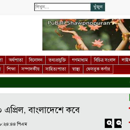
লা
অর্থপাতা
বিনোদন
তথ্যপ্রযুক্তি
গণমাধ্যম
বিচিত্র সংবাদ
লাইফ
স
শিক্ষা
সম্পাদকীয়
সাহিত্যপাতা
স্বাস্থ্য
ফেসবুক কর্ণার
দ
০ এপ্রিল, বাংলাদেশে কবে
০৮:২৪:৪৪ পিএম