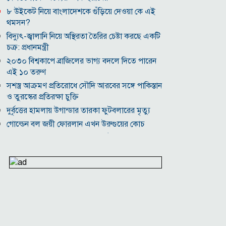
৮ উইকেট নিয়ে বাংলাদেশকে গুঁড়িয়ে দেওয়া কে এই
থমসন?
বিদ্যুৎ-জ্বালানি নিয়ে অস্থিরতা তৈরির চেষ্টা করছে একটি
চক্র: প্রধানমন্ত্রী
২০৩০ বিশ্বকাপে ব্রাজিলের ভাগ্য বদলে দিতে পারেন
এই ১০ তরুণ
সশস্ত্র আক্রমণ প্রতিরোধে সৌদি আরবের সঙ্গে পাকিস্তান
ও তুরস্কের প্রতিরক্ষা চুক্তি
দুর্বৃত্তের হামলায় উগান্ডার তারকা ফুটবলারের মৃত্যু
গোল্ডেন বল জয়ী ফোরলান এখন উরুগুয়ের কোচ
দাম বাড়ার পর দেশের বাজারে স্বর্ণের ভরি কত?
নিউইয়র্কে দুর্ঘটনায় আহত তিন বাংলাদেশি পেলেন ৩৩
কোটি টাকা
বৃষ্টি নিয়ে আবহাওয়া অফিসের নতুন বার্তা
কোলেস্টেরল নিয়ন্ত্রণে রাখবে পেস্তা বাদাম
অস্ট্রেলিয়ার সাথে বাণিজ্য, বিনিয়োগ ও দক্ষতা উন্নয়ন
জোরদারে গুরুত্বারোপ