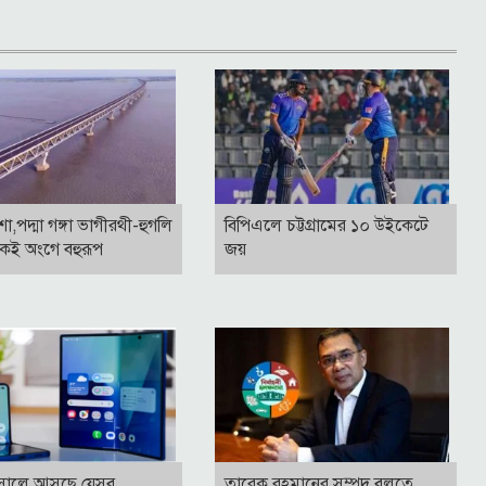
াশা,পদ্মা গঙ্গা ভাগীরথী-হুগলি
বিপিএলে চট্টগ্রামের ১০ উইকেটে
কই অংগে বহুরূপ
জয়
সালে আসছে যেসব
তারেক রহমানের সম্পদ বলতে