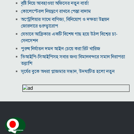
বৃষ্টি নিয়ে আবহাওয়া অফিসের নতুন বার্তা
কোলেস্টেরল নিয়ন্ত্রণে রাখবে পেস্তা বাদাম
অস্ট্রেলিয়ার সাথে বাণিজ্য, বিনিয়োগ ও দক্ষতা উন্নয়ন
জোরদারে গুরুত্বারোপ
যেভাবে আফ্রিকার একটি বিশেষ গাছ হয়ে উঠল বিশ্বের চা-
সেনসেশন
পুরুষ নির্যাতন দমন আইন চেয়ে করা রিট খারিজ
ভিআইপি-সিআইপিসহ সবার জন্য বিমানবন্দরে সমান নিরাপত্তা
তল্লাশি
সূর্যের বুকে অধরা প্লাজমার সন্ধান, উদ্ঘাটিত হলো নতুন
চৌম্বক রহস্য
উপমহাদেশের প্রভাবশালী ১০ সুফি সাধক
প্রতারণা মামলায় সালমান খানকে আদালতে তলব
কোটি টাকার মৃত্যু ভাতার লোভে সেনাদের বিয়ে, সামনে
এলো চাঞ্চল্যকর অভিযোগ
হিরোশিমা-নাগাসাকি হামলার ৮১ বছর: বর্তমান বিশ্বে
পারমাণবিক পরিস্থিতি কি?
বাংলাদেশি টাকায় আজকের মুদ্রা বিনিময় হার