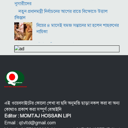
অনুসারীদের
নতুন প্রধানমন্ত্রী নির্বাচনের আগের রাতে বিক্ষোভে উত্তাল
পাকিস্তান
বিয়ের ৪ মাসেই যমজ সন্তানের মা হলেন শাহরুখের
নায়িকা
ইংল্যান্ডের টেস্ট অধিনায়ক বেন স্টোকস
পুরুষরা সকালে উঠে এই ৫ ভুল করবেন না! শরীর বিগড়ে যাবে
এই ওয়েবসাইটের কোনো লেখা বা ছবি অনুমতি ছাড়া নকল করা বা অন্য
কোথাও প্রকাশ করা সম্পূর্ণ বেআইনি
Editor : MOMTAJ HOSSAIN LIPI
Email : qtvltd@gmail.com