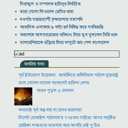
সিরাজুল ও সম্পাদক হামিদুর নির্বাচিত
মারা গেলো লিওনেল মেসির বাবা
নওগাঁয় সপ্তাহব্যাপী বৃক্ষমেলার সমাপনি
আবাসিক এলাকায় ৯ ঘণ্টা হর্ন নিষিদ্ধ করে গণবিজ্ঞপ্তি
অবশেষে আলভারেজের ভবিষ্যৎ নিয়ে মুখ খুললেন সিমিওনে
মালয়েশিয়াকে গুঁড়িয়ে দিয়ে দাপুটে জয় পেল বাংলাদেশ
পরকীয়া ও অর্থ কেলেঙ্কারির অভিযোগে চাপে ফিফা প্রধান
ইনফান্তিনো
জনপ্রিয় খবর
নোয়াখালীতে ৯৭৯০ ইয়াবাসহ দুই পাচারকারী গ্রেপ্তার
কাজের ঘণ্টা নয়, উৎপাদনশীলতাই হোক জাতীয় সমৃদ্ধির
পূর্ব ইউরোপে উত্তেজনা : জার্মানিতে জঙ্গিবিমান পাঠাল যুক্তরাষ্ট্র
মাপকাঠি
চলে গেলেন সাবেক অ্যাথলেট হামিদা বেগম
বিশ্বকাপে মেসিকে মেরে ফেলার ষড়যন্ত্র, বেরিয়ে এলো ভয়াবহ
আগুন পুড়ল ৫ দোকান
সব তথ্য
সরকারের কাজে কোনো গাফিলতি হলে কঠোর ব্যবস্থা নিচ্ছেন
প্রধানমন্ত্রী: রিজভী
কখনোই সূর্য অস্ত যায় না যেসব জায়গায়!
সিলেট মোবাইল পাঠাগার’র ৭৭৪তম সাহিত্য আসর অনুষ্ঠিত
রোহিঙ্গা গণহত্যার মামলায় আর আপত্তি নেই সু চির