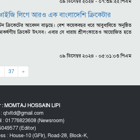
০৯ ডিসেম্বর ২০২৪ - ০৭:৩৯:২২ পিএম
্যাঞ্চাইজি লিগে আরও এক বাংলাদেশি ক্রিকেটার
টি-টেন ক্রিকেটের আবেদন বাড়ছে। বেশ কয়েকবছর ধরে আবুধাবিতে অনুষ্ঠিত
আকর্ষণীয় ক্রিকেট উৎসব। এবার সে ধারায় শ্রীলংকাতেও আয়োজিত হতে
০৯ ডিসেম্বর ২০২৪ - ০৫:০১:০৩ পিএম
…
37
»
or : MOMTAJ HOSSAIN LIPI
 : qtvltd@gmail.com
l : 01776823608 (Newsroom)
049577 (Editor)
ss : House-10 (GFlr), Road-28, Block-K,