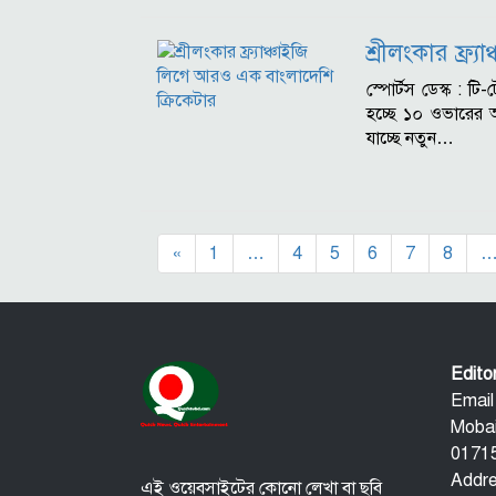
শ্রীলংকার ফ্র
স্পোর্টস ডেস্ক : 
হচ্ছে ১০ ওভারের 
যাচ্ছে নতুন…
«
1
…
4
5
6
7
8
Edit
Email
Mobai
01715
Addre
এই ওয়েবসাইটের কোনো লেখা বা ছবি