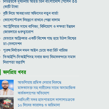
নিউইয়র্কে দুর্ঘটনায় আহত তিন বাংলাদেশি পেলেন ৩৩
কোটি টাকা
বৃষ্টি নিয়ে আবহাওয়া অফিসের নতুন বার্তা
কোলেস্টেরল নিয়ন্ত্রণে রাখবে পেস্তা বাদাম
অস্ট্রেলিয়ার সাথে বাণিজ্য, বিনিয়োগ ও দক্ষতা উন্নয়ন
জোরদারে গুরুত্বারোপ
যেভাবে আফ্রিকার একটি বিশেষ গাছ হয়ে উঠল বিশ্বের
চা-সেনসেশন
পুরুষ নির্যাতন দমন আইন চেয়ে করা রিট খারিজ
ভিআইপি-সিআইপিসহ সবার জন্য বিমানবন্দরে সমান
নিরাপত্তা তল্লাশি
সূর্যের বুকে অধরা প্লাজমার সন্ধান, উদ্ঘাটিত হলো নতুন
▎জনপ্রিয় খবর
চৌম্বক রহস্য
উপমহাদেশের প্রভাবশালী ১০ সুফি সাধক
আশুলিয়ায় শ্রমিক নেতার বিরুদ্ধে
প্রতারণা মামলায় সালমান খানকে আদালতে তলব
মাদকাসক্ত সহ নারীদের সাথে অসামাজিক
কার্যকলাপের অভিযোগ
কোটি টাকার মৃত্যু ভাতার লোভে সেনাদের বিয়ে, সামনে
এলো চাঞ্চল্যকর অভিযোগ
নরসিংদী সদর হাসপাতালে দালালচক্রকে
১০ দিনের কারাদণ্ড ও জরিমানা
হিরোশিমা-নাগাসাকি হামলার ৮১ বছর: বর্তমান বিশ্বে