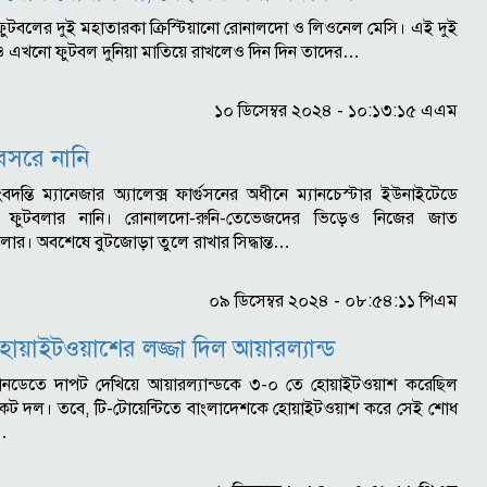
িশ্ব ফুটবলের দুই মহাতারকা ক্রিস্টিয়ানো রোনালদো ও লিওনেল মেসি। এই দুই
 এখনো ফুটবল দুনিয়া মাতিয়ে রাখলেও দিন দিন তাদের…
১০ ডিসেম্বর ২০২৪ - ১০:১৩:১৫ এএম
সরে নানি
িংবদন্তি ম্যানেজার অ্যালেক্স ফার্গুসনের অধীনে ম্যানচেস্টার ইউনাইটেডে
িজ ফুটবলার নানি। রোনালদো-রুনি-তেভেজদের ভিড়েও নিজের জাত
লার। অবশেষে বুটজোড়া তুলে রাখার সিদ্ধান্ত…
০৯ ডিসেম্বর ২০২৪ - ০৮:৫৪:১১ পিএম
োয়াইটওয়াশের লজ্জা দিল আয়ারল্যান্ড
 ওয়ানডেতে দাপট দেখিয়ে আয়ারল্যান্ডকে ৩-০ তে হোয়াইটওয়াশ করেছিল
রিকেট দল। তবে, টি-টোয়েন্টিতে বাংলাদেশকে হোয়াইটওয়াশ করে সেই শোধ
…