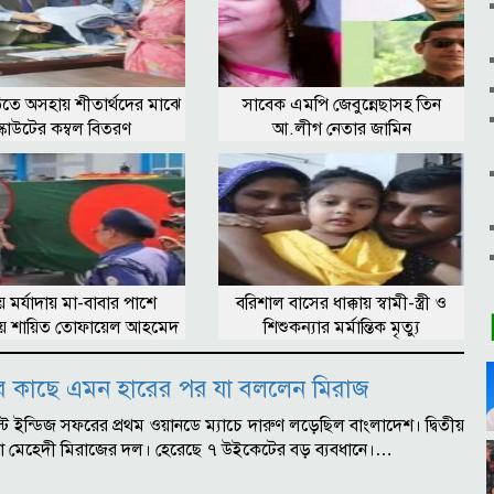
তে অসহায় শীতার্থদের মাঝে
সাবেক এমপি জেবুন্নেছাসহ তিন
স্কাউটের কম্বল বিতরণ
আ.লীগ নেতার জামিন
্রীয় মর্যাদায় মা-বাবার পাশে
বরিশাল বাসের ধাক্কায় স্বামী-স্ত্রী ও
্রায় শায়িত তোফায়েল আহমেদ
শিশুকন্যার মর্মান্তিক মৃত্যু
ের কাছে এমন হারের পর যা বললেন মিরাজ
য়েস্ট ইন্ডিজ সফরের প্রথম ওয়ানডে ম্যাচে দারুণ লড়েছিল বাংলাদেশ। দ্বিতীয়
ল না মেহেদী মিরাজের দল। হেরেছে ৭ উইকেটের বড় ব্যবধানে।…