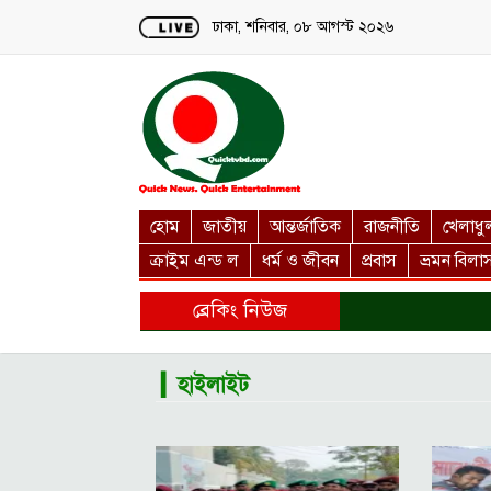
Loading...
ঢাকা, শনিবার, ০৮ আগস্ট ২০২৬
হোম
জাতীয়
আন্তর্জাতিক
রাজনীতি
খেলাধু
ক্রাইম এন্ড ল
ধর্ম ও জীবন
প্রবাস
ভ্রমন বিলা
ব্রেকিং নিউজ
▎হাইলাইট