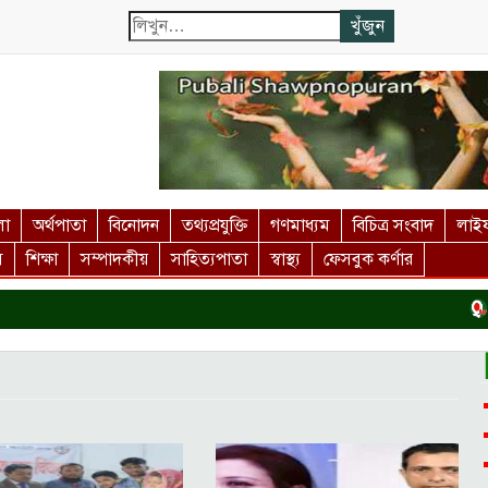
লা
অর্থপাতা
বিনোদন
তথ্যপ্রযুক্তি
গণমাধ্যম
বিচিত্র সংবাদ
লাইফ
স
শিক্ষা
সম্পাদকীয়
সাহিত্যপাতা
স্বাস্থ্য
ফেসবুক কর্ণার
দর্শ