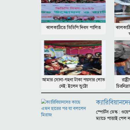
ঝালকাঠিতে ভিডিপি দিবস পালিত
ঝালকাঠি
আমার সোনা-গহনা টাকা পয়সার লোভ
রাষ্ট
নেই: ইলেন ভুট্টো
চিরনিদ
ক্যারিবিয়ানদ
স্পোর্টস ডেস্ক : ও
ম্যাচে পাত্তাই পে