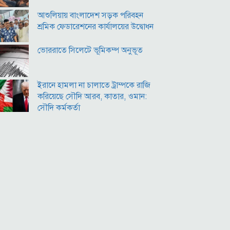
পারমাণবিক পরিস্থিতি কি?
আশুলিয়ায় বাংলাদেশ সড়ক পরিবহন
শ্রমিক ফেডারেশনের কার্যালয়ের উদ্বোধন
ভোররাতে সিলেটে ভূমিকম্প অনুভূত
ইরানে হামলা না চালাতে ট্রাম্পকে রাজি
করিয়েছে সৌদি আরব, কাতার, ওমান:
সৌদি কর্মকর্তা
কীর্তিনাশা,পদ্মা গঙ্গা ভাগীরথী-হুগলি নদীঃ
একই অংগে বহুরূপ
বি‌টি‌ভিতে ভাষণ দেবেন তারেক রহমান
বিপিএলে চট্টগ্রামের ১০ উইকেটে জয়
ইউরোপ সিরিয়াকে ‘যথাসম্ভব’ সহায়তা