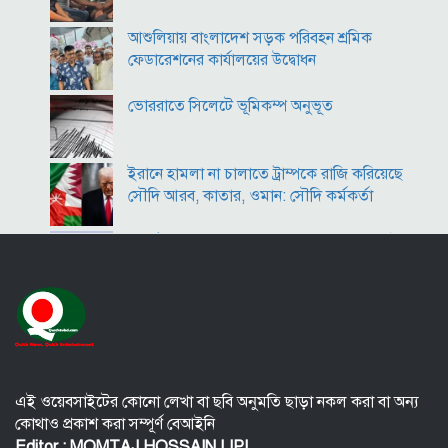
সরকারের কাজে কোনো গাফিলতি হলে কঠোর ব্যবস্থা নিচ্ছেন
আশুলিয়ায় বাংলাদেশ সড়ক পরিবহন শ্রমিক
প্রধানমন্ত্রী: রিজভী
ফেডারেশনের কার্যালয়ের উদ্বোধন
ভোররাতে সিলেটে ভূমিকম্প অনুভূত
ইরানে হামলা না চালাতে ট্রাম্পকে রাজি করিয়েছে
সৌদি আরব, কাতার, ওমান: সৌদি কর্মকর্তা
কীর্তিনাশা,পদ্মা গঙ্গা ভাগীরথী-হুগলি নদীঃ একই
অংগে বহুরূপ
বি‌টি‌ভিতে ভাষণ দেবেন তারেক রহমান
বিপিএলে চট্টগ্রামের ১০ উইকেটে জয়
এই ওয়েবসাইটের কোনো লেখা বা ছবি অনুমতি ছাড়া নকল করা বা অন্য
কোথাও প্রকাশ করা সম্পূর্ণ বেআইনি
ইউরোপ সিরিয়াকে ‘যথাসম্ভব’ সহায়তা করবে :
Editor : MOMTAJ HOSSAIN LIPI