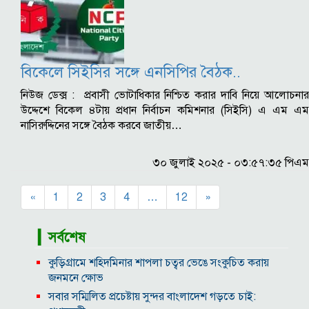
বিকেলে সিইসির সঙ্গে এনসিপির বৈঠক..
নিউজ ডেক্স : প্রবাসী ভোটাধিকার নিশ্চিত করার দাবি নিয়ে আলোচনার
উদ্দেশে বিকেল ৪টায় প্রধান নির্বাচন কমিশনার (সিইসি) এ এম এম
নাসিরুদ্দিনের সঙ্গে বৈঠক করবে জাতীয়…
৩০ জুলাই ২০২৫ - ০৩:৫৭:৩৫ পিএম
«
1
2
3
4
…
12
»
▎সর্বশেষ
কুড়িগ্রামে শহিদমিনার শাপলা চত্বর ভেঙে সংকুচিত করায়
জনমনে ক্ষোভ
সবার সম্মিলিত প্রচেষ্টায় সুন্দর বাংলাদেশ গড়তে চাই: