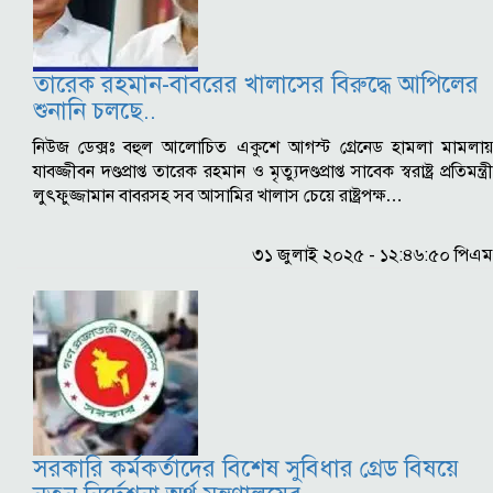
তারেক রহমান-বাবরের খালাসের বিরুদ্ধে আপিলের
শুনানি চলছে..
নিউজ ডেক্সঃ বহুল আলোচিত একুশে আগস্ট গ্রেনেড হামলা মামলায়
যাবজ্জীবন দণ্ডপ্রাপ্ত তারেক রহমান ও মৃত্যুদণ্ডপ্রাপ্ত সাবেক স্বরাষ্ট্র প্রতিমন্ত্রী
লুৎফুজ্জামান বাবরসহ সব আসামির খালাস চেয়ে রাষ্ট্রপক্ষ…
৩১ জুলাই ২০২৫ - ১২:৪৬:৫০ পিএম
সরকারি কর্মকর্তাদের বিশেষ সুবিধার গ্রেড বিষয়ে