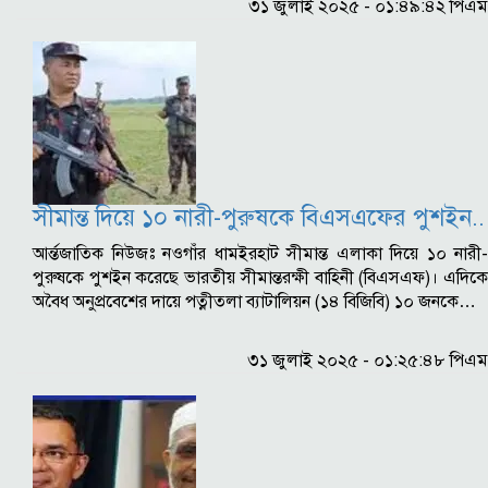
৩১ জুলাই ২০২৫ - ০১:৪৯:৪২ পিএম
সীমান্ত দিয়ে ১০ নারী-পুরুষকে বিএসএফের পুশইন..
আর্ন্তজাতিক ‍নিউজঃ নওগাঁর ধামইরহাট সীমান্ত এলাকা দিয়ে ১০ নারী-
পুরুষকে পুশইন করেছে ভারতীয় সীমান্তরক্ষী বাহিনী (বিএসএফ)। এদিকে
অবৈধ অনুপ্রবেশের দায়ে পত্নীতলা ব্যাটালিয়ন (১৪ বিজিবি) ১০ জনকে…
৩১ জুলাই ২০২৫ - ০১:২৫:৪৮ পিএম