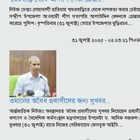
নিউজ ডেক্সঃ নোয়াখালী হাতিয়ায় শ্বশুরবাড়িতে থেকে নাশকতা করার চেষ্টায়
সন্দ্বীপ উপজেলা আওয়ামী লীগ সভাপতি আলাউদ্দিন বেদনকে গ্রেপ্তার
করেছে পুলিশ। বৃস্পতিবার (৩১ জুলাই) ভোরে উপজেলার বুড়িরচর…
৩১ জুলাই ২০২৫ - ০২:২৩:২১ পিএম
ওমানের অবৈধ প্রবাসীদের জন্য সুখবর..
আর্ন্তজাতিক নিউজঃ অবস্থানরত অবৈধ প্রবাসীদের সুখবর দিয়েছেন প্রবাসী
কল্যাণ ও বৈদেশিক কর্মসংস্থান মন্ত্রণালয়ের উপদেষ্টা ড. আসিফ নজরুল।
বুধবার (৩০ জুলাই) রাতে নিজের ভেরিফায়েড ফেসবুক আইডি…