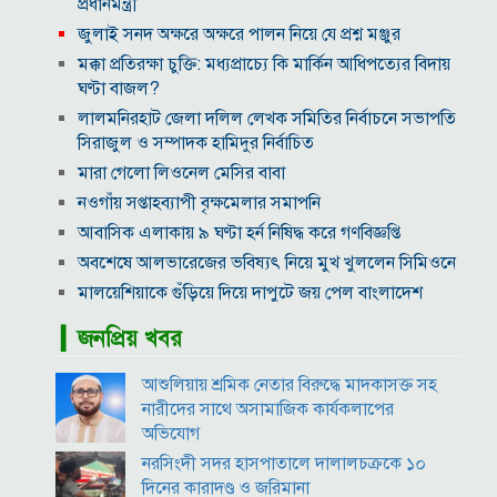
প্রধানমন্ত্রী
জুলাই সনদ অক্ষরে অক্ষরে পালন নিয়ে যে প্রশ্ন মঞ্জুর
মক্কা প্রতিরক্ষা চুক্তি: মধ্যপ্রাচ্যে কি মার্কিন আধিপত্যের বিদায়
ঘণ্টা বাজল?
‎লালমনিরহাট জেলা দলিল লেখক সমিতির নির্বাচনে সভাপতি
সিরাজুল ও সম্পাদক হামিদুর নির্বাচিত
মারা গেলো লিওনেল মেসির বাবা
নওগাঁয় সপ্তাহব্যাপী বৃক্ষমেলার সমাপনি
আবাসিক এলাকায় ৯ ঘণ্টা হর্ন নিষিদ্ধ করে গণবিজ্ঞপ্তি
অবশেষে আলভারেজের ভবিষ্যৎ নিয়ে মুখ খুললেন সিমিওনে
মালয়েশিয়াকে গুঁড়িয়ে দিয়ে দাপুটে জয় পেল বাংলাদেশ
পরকীয়া ও অর্থ কেলেঙ্কারির অভিযোগে চাপে ফিফা প্রধান
▎জনপ্রিয় খবর
ইনফান্তিনো
নোয়াখালীতে ৯৭৯০ ইয়াবাসহ দুই পাচারকারী গ্রেপ্তার
আশুলিয়ায় শ্রমিক নেতার বিরুদ্ধে মাদকাসক্ত সহ
কাজের ঘণ্টা নয়, উৎপাদনশীলতাই হোক জাতীয় সমৃদ্ধির
নারীদের সাথে অসামাজিক কার্যকলাপের
মাপকাঠি
অভিযোগ
বিশ্বকাপে মেসিকে মেরে ফেলার ষড়যন্ত্র, বেরিয়ে এলো ভয়াবহ
নরসিংদী সদর হাসপাতালে দালালচক্রকে ১০
সব তথ্য
দিনের কারাদণ্ড ও জরিমানা