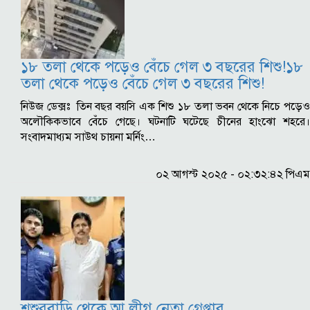
১৮ তলা থেকে পড়েও বেঁচে গেল ৩ বছরের শিশু!১৮
তলা থেকে পড়েও বেঁচে গেল ৩ বছরের শিশু!
নিউজ ডেক্সঃ তিন বছর বয়সি এক শিশু ১৮ তলা ভবন থেকে নিচে পড়েও
অলৌকিকভাবে বেঁচে গেছে। ঘটনাটি ঘটেছে চীনের হাংঝো শহরে।
সংবাদমাধ্যম সাউথ চায়না মর্নিং…
০২ আগস্ট ২০২৫ - ০২:৩২:৪২ পিএম
শ্বশুরবাড়ি থেকে আ.লীগ নেতা গ্রেপ্তার..