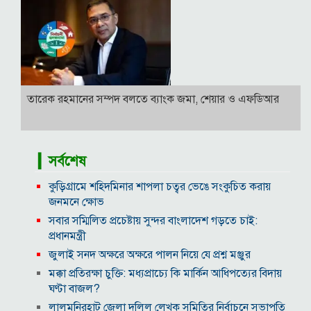
তারেক রহমানের সম্পদ বলতে ব্যাংক জমা, শেয়ার ও এফডিআর
▎সর্বশেষ
কুড়িগ্রামে শহিদমিনার শাপলা চত্বর ভেঙে সংকুচিত করায়
জনমনে ক্ষোভ
সবার সম্মিলিত প্রচেষ্টায় সুন্দর বাংলাদেশ গড়তে চাই:
প্রধানমন্ত্রী
জুলাই সনদ অক্ষরে অক্ষরে পালন নিয়ে যে প্রশ্ন মঞ্জুর
মক্কা প্রতিরক্ষা চুক্তি: মধ্যপ্রাচ্যে কি মার্কিন আধিপত্যের বিদায়
ঘণ্টা বাজল?
‎লালমনিরহাট জেলা দলিল লেখক সমিতির নির্বাচনে সভাপতি