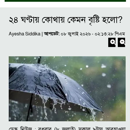
২৪ ঘণ্টায় কোথায় কেমন বৃষ্টি হলো?
Ayesha Siddika |
আপডেট:
০৮ জুলাই ২০২৬ - ০২:১৩:২৮ পিএম
ডেস্ক নিউজ :
বুধবার (৮ জুলাই) সকাল ৯টায় আবহাওয়া