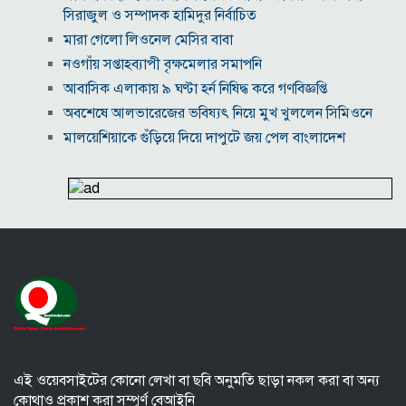
সিরাজুল ও সম্পাদক হামিদুর নির্বাচিত
মারা গেলো লিওনেল মেসির বাবা
নওগাঁয় সপ্তাহব্যাপী বৃক্ষমেলার সমাপনি
আবাসিক এলাকায় ৯ ঘণ্টা হর্ন নিষিদ্ধ করে গণবিজ্ঞপ্তি
অবশেষে আলভারেজের ভবিষ্যৎ নিয়ে মুখ খুললেন সিমিওনে
মালয়েশিয়াকে গুঁড়িয়ে দিয়ে দাপুটে জয় পেল বাংলাদেশ
পরকীয়া ও অর্থ কেলেঙ্কারির অভিযোগে চাপে ফিফা প্রধান
ইনফান্তিনো
নোয়াখালীতে ৯৭৯০ ইয়াবাসহ দুই পাচারকারী গ্রেপ্তার
কাজের ঘণ্টা নয়, উৎপাদনশীলতাই হোক জাতীয় সমৃদ্ধির
মাপকাঠি
বিশ্বকাপে মেসিকে মেরে ফেলার ষড়যন্ত্র, বেরিয়ে এলো ভয়াবহ
সব তথ্য
সরকারের কাজে কোনো গাফিলতি হলে কঠোর ব্যবস্থা নিচ্ছেন
প্রধানমন্ত্রী: রিজভী
এই ওয়েবসাইটের কোনো লেখা বা ছবি অনুমতি ছাড়া নকল করা বা অন্য
কোথাও প্রকাশ করা সম্পূর্ণ বেআইনি