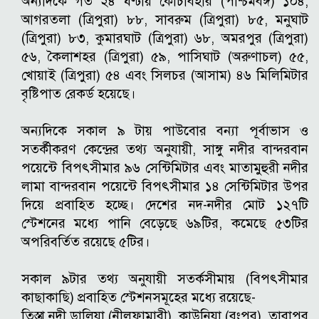
অন্যদিকে গত ২৪ ঘণ্টায় কোচবিহার (পশ্চিমবঙ্গ) ১০৪,
আগরতলা (ত্রিপুরা) ৮৮, সাবরুম (ত্রিপুরা) ৮৫, মনুঘাট
(ত্রিপুরা) ৮৩, কুমারঘাট (ত্রিপুরা) ৬৮, অমরপুর (ত্রিপুরা)
৫৬, কৈলাশহর (ত্রিপুরা) ৫৯, পাসিঘাট (অরুণাচল) ৫৫,
খোয়াই (ত্রিপুরা) ৫৪ এবং সিলচর (আসাম) ৪৬ মিলিমিটার
বৃষ্টিপাত রেকর্ড হয়েছে।
অন্যদিকে সকাল ৯ টায় পাউবোর বন্যা পূর্বাভাস ও
সতর্কীকরণ কেন্দ্রের তথ্য অনুযায়ী, সাঙ্গু নদীর বান্দরবান
পয়েন্টে বিপৎসীমার ৯৬ সেন্টিমিটার এবং মাতামুহুরী নদীর
লামা বান্দরবান পয়েন্টে বিপৎসীমার ১৪ সেন্টিমিটার উপর
দিয়ে প্রবাহিত হচ্ছে।
দেশের নদ-নদীর মোট ১২৭টি
স্টেশনের মধ্যে পানি বেড়েছে ৬৯টির, কমেছে ৫৩টির
অপরিবর্তিত রয়েছে ৫টির।
সকাল ৯টার তথ্য অনুযায়ী সতর্কসীমায় (বিপৎসীমার
কাছাকাছি) প্রবাহিত স্টেশনসমূহের মধ্যে রয়েছে-
তিস্তা নদী ডালিয়া (নীলফামারী), কাউনিয়া (রংপুর), তারাপুর