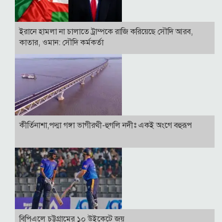
ইরানে হামলা না চালাতে ট্রাম্পকে রাজি করিয়েছে সৌদি আরব,
কাতার, ওমান: সৌদি কর্মকর্তা
কীর্তিনাশা,পদ্মা গঙ্গা ভাগীরথী-হুগলি নদীঃ একই অংগে বহুরূপ
বিপিএলে চট্টগ্রামের ১০ উইকেটে জয়