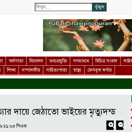
লা
অর্থপাতা
বিনোদন
তথ্যপ্রযুক্তি
গণমাধ্যম
বিচিত্র সংবাদ
লাইফ
স
শিক্ষা
সম্পাদকীয়
সাহিত্যপাতা
স্বাস্থ্য
ফেসবুক কর্ণার
দর
যার দায়ে জেঠাতো ভাইয়ের মৃত্যুদন্ড
০৬:২১:০৫ পিএম