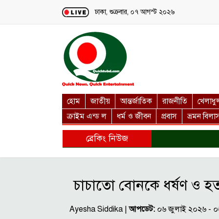
Loading...
ঢাকা, শুক্রবার, ০৭ আগস্ট ২০২৬
হোম
জাতীয়
আন্তর্জাতিক
রাজনীতি
খেলাধু
ক্রাইম এন্ড ল
ধর্ম ও জীবন
প্রবাস
ভ্রমন বিলা
ব্রেকিং নিউজ
চাচাতো বোনকে ধর্ষণ ও হত্
Ayesha Siddika |
আপডেট:
০৬ জুলাই ২০২৬ - 