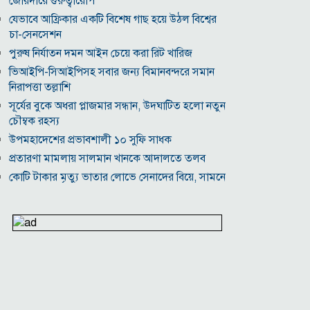
জোরদারে গুরুত্বারোপ
যেভাবে আফ্রিকার একটি বিশেষ গাছ হয়ে উঠল বিশ্বের
চা-সেনসেশন
পুরুষ নির্যাতন দমন আইন চেয়ে করা রিট খারিজ
ভিআইপি-সিআইপিসহ সবার জন্য বিমানবন্দরে সমান
নিরাপত্তা তল্লাশি
সূর্যের বুকে অধরা প্লাজমার সন্ধান, উদ্ঘাটিত হলো নতুন
চৌম্বক রহস্য
উপমহাদেশের প্রভাবশালী ১০ সুফি সাধক
প্রতারণা মামলায় সালমান খানকে আদালতে তলব
কোটি টাকার মৃত্যু ভাতার লোভে সেনাদের বিয়ে, সামনে
এলো চাঞ্চল্যকর অভিযোগ
হিরোশিমা-নাগাসাকি হামলার ৮১ বছর: বর্তমান বিশ্বে
পারমাণবিক পরিস্থিতি কি?
বাংলাদেশি টাকায় আজকের মুদ্রা বিনিময় হার
যুক্তরাষ্ট্রকে ঘিরে ইরানের নতুন হুঁশিয়ারি, উপসাগরীয়
দেশগুলোকে বড় সংঘাতের ইঙ্গিত
বিতর্কিত প্রস্তাবের জন্য ক্ষমা চাইলেন ফিফা সভাপতি