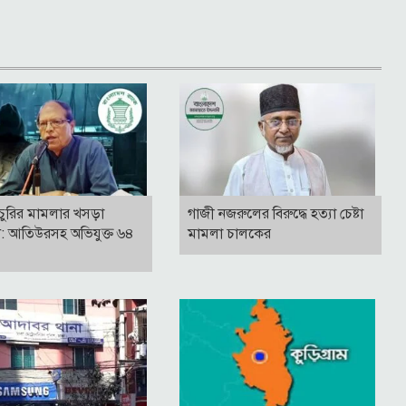
ভ চুরির মামলার খসড়া
গাজী নজরুলের বিরুদ্ধে হত্যা চেষ্টা
িট: আতিউরসহ অভিযুক্ত ৬৪
মামলা চালকের