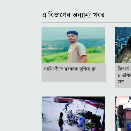
এ বিভাগের অন্যান্য খবর
নরসিংদীতে যুবককে কুপিয়ে খুন
রিজার্
চার্জশ
জন