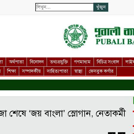
লা
অর্থপাতা
বিনোদন
তথ্যপ্রযুক্তি
গণমাধ্যম
বিচিত্র সংবাদ
লাইফ
স
শিক্ষা
সম্পাদকীয়
সাহিত্যপাতা
স্বাস্থ্য
ফেসবুক কর্ণার
ক
েষে ‘জয় বাংলা’ স্লোগান, নেতাকর্মী