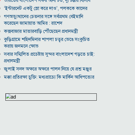
ভারতের বাংলাদেশ সফর অনিশ্চিত, দুশ্চিন্তায় বিসিবি
‘ইন্টারনেট একটু স্লো করে দাও’, পলককে কাদের
গণঅভ্যুত্থানের চেতনার সঙ্গে সর্বপ্রথম বেইমানি
করেছেন জামায়াত আমির : রাশেদ
কক্সবাজার মাতারবাড়ি পৌঁছেছেন প্রধানমন্ত্রী
কুড়িগ্রামে শহিদমিনার শাপলা চত্বর ভেঙে সংকুচিত
করায় জনমনে ক্ষোভ
সবার সম্মিলিত প্রচেষ্টায় সুন্দর বাংলাদেশ গড়তে চাই:
প্রধানমন্ত্রী
জুলাই সনদ অক্ষরে অক্ষরে পালন নিয়ে যে প্রশ্ন মঞ্জুর
মক্কা প্রতিরক্ষা চুক্তি: মধ্যপ্রাচ্যে কি মার্কিন আধিপত্যের
বিদায় ঘণ্টা বাজল?
‎লালমনিরহাট জেলা দলিল লেখক সমিতির নির্বাচনে
সভাপতি সিরাজুল ও সম্পাদক হামিদুর নির্বাচিত
মারা গেলো লিওনেল মেসির বাবা
নওগাঁয় সপ্তাহব্যাপী বৃক্ষমেলার সমাপনি
আবাসিক এলাকায় ৯ ঘণ্টা হর্ন নিষিদ্ধ করে গণবিজ্ঞপ্তি
অবশেষে আলভারেজের ভবিষ্যৎ নিয়ে মুখ খুললেন