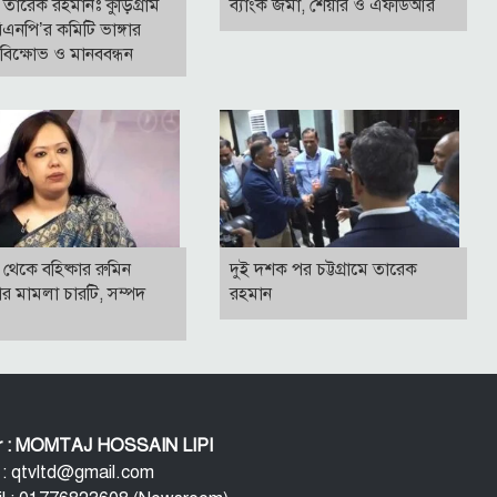
তারেক রহমানঃ কুড়িগ্রাম
ব্যাংক জমা, শেয়ার ও এফডিআর
এনপি’র কমিটি ভাঙ্গার
বিক্ষোভ ও মানববন্ধন
থেকে বহিষ্কার রুমিন
দুই দশক পর চট্টগ্রামে তারেক
ার মামলা চারটি, সম্পদ
রহমান
or : MOMTAJ HOSSAIN LIPI
 : qtvltd@gmail.com