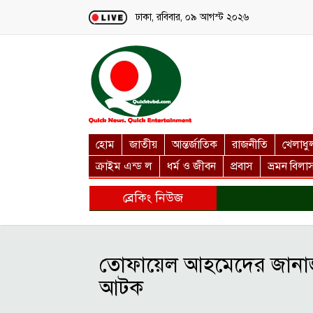
Loading...
ঢাকা, রবিবার, ০৯ আগস্ট ২০২৬
হোম
জাতীয়
আন্তর্জাতিক
রাজনীতি
খেলাধু
ক্রাইম এন্ড ল
ধর্ম ও জীবন
প্রবাস
ভ্রমন বিলা
ব্রেকিং নিউজ
তোফায়েল আহমেদের জানাজা শ
আটক