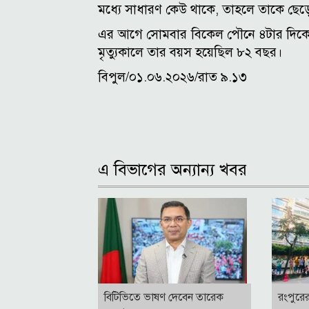
মধ্যে সাধারণ কেউ থাকে, তাহলে তাকে ছেড়
এর আগে সোমবার বিকেল পৌনে ৪টার দিকে
মৃত্যুকালে তার বয়স হয়েছিল ৮২ বছর।
বিপুল/০১.০৬.২০২৬/রাত ৯.১৩
এ বিভাগের অন্যান্য খবর
বি‌টি‌ভিতে ভাষণ দেবেন তারেক
রংপুরে