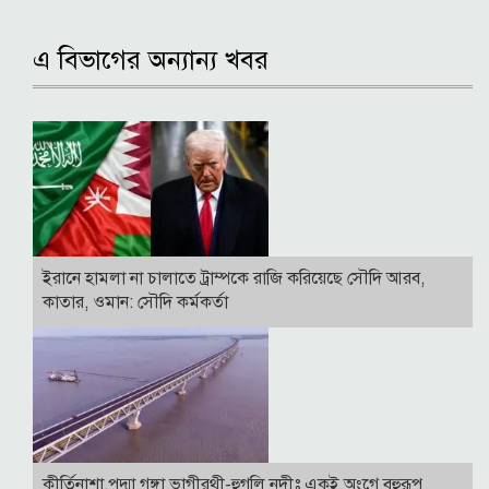
এ বিভাগের অন্যান্য খবর
ইরানে হামলা না চালাতে ট্রাম্পকে রাজি করিয়েছে সৌদি আরব,
কাতার, ওমান: সৌদি কর্মকর্তা
কীর্তিনাশা,পদ্মা গঙ্গা ভাগীরথী-হুগলি নদীঃ একই অংগে বহুরূপ