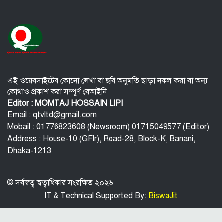
যুক্তরাষ্ট্রকে ঘিরে ইরানের নতুন হুঁশিয়ারি, উপসাগরীয়
দেশগুলোকে বড় সংঘাতের ইঙ্গিত
বিতর্কিত প্রস্তাবের জন্য ক্ষমা চাইলেন ফিফা সভাপতি
ইরান-ওমান আলোচনা ঘিরে বিশ্ববাজারে কমল জ্বালানি
তেলের দাম
এই ওয়েবসাইটের কোনো লেখা বা ছবি অনুমতি ছাড়া নকল করা বা অন্য
কোথাও প্রকাশ করা সম্পূর্ণ বেআইনি
Editor : MOMTAJ HOSSAIN LIPI
Email : qtvltd@gmail.com
Mobail : 01776823608 (Newsroom) 01715049577 (Editor)
Address : House-10 (GFlr), Road-28, Block-K, Banani,
Dhaka-1213
© সর্বস্বত্ব স্বত্বাধিকার সংরক্ষিত ২০২৬
IT & Technical Supported By:
BiswaJit