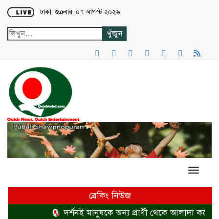
Loading...
ঢাকা, শুক্রবার, ০৭ আগস্ট ২০২৬
ব্রেকিং নিউজ
দর্শনই মানুষকে অন্য প্রাণী থেকে আলাদা করে
হ