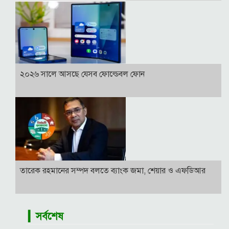
২০২৬ সালে আসছে যেসব ফোল্ডেবল ফোন
তারেক রহমানের সম্পদ বলতে ব্যাংক জমা, শেয়ার ও এফডিআর
▎সর্বশেষ