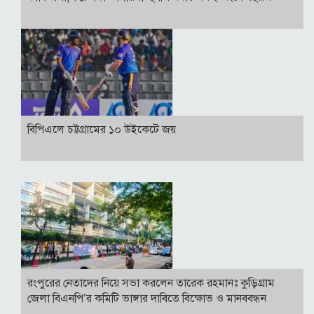
বিপিএলে চট্টগ্রামের ১০ উইকেটে জয়
রংপুরের নেতাদের নিয়ে সভা করলেন তারেক রহমানঃ কুড়িগ্রাম
জেলা বিএনপি’র কমিটি ভাঙ্গার দাবিতে বিক্ষোভ ও মানববন্ধন