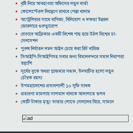
বৃষ্টি নিয়ে আবহাওয়া অফিসের নতুন বার্তা
কোলেস্টেরল নিয়ন্ত্রণে রাখবে পেস্তা বাদাম
অস্ট্রেলিয়ার সাথে বাণিজ্য, বিনিয়োগ ও দক্ষতা উন্নয়ন
জোরদারে গুরুত্বারোপ
যেভাবে আফ্রিকার একটি বিশেষ গাছ হয়ে উঠল বিশ্বের চা-
সেনসেশন
পুরুষ নির্যাতন দমন আইন চেয়ে করা রিট খারিজ
ভিআইপি-সিআইপিসহ সবার জন্য বিমানবন্দরে সমান নিরাপত্তা
তল্লাশি
সূর্যের বুকে অধরা প্লাজমার সন্ধান, উদ্ঘাটিত হলো নতুন
চৌম্বক রহস্য
উপমহাদেশের প্রভাবশালী ১০ সুফি সাধক
প্রতারণা মামলায় সালমান খানকে আদালতে তলব
কোটি টাকার মৃত্যু ভাতার লোভে সেনাদের বিয়ে, সামনে
এলো চাঞ্চল্যকর অভিযোগ
হিরোশিমা-নাগাসাকি হামলার ৮১ বছর: বর্তমান বিশ্বে
পারমাণবিক পরিস্থিতি কি?
বাংলাদেশি টাকায় আজকের মুদ্রা বিনিময় হার