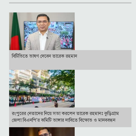
বি‌টি‌ভিতে ভাষণ দেবেন তারেক রহমান
রংপুরের নেতাদের নিয়ে সভা করলেন তারেক রহমানঃ কুড়িগ্রাম
জেলা বিএনপি’র কমিটি ভাঙ্গার দাবিতে বিক্ষোভ ও মানববন্ধন