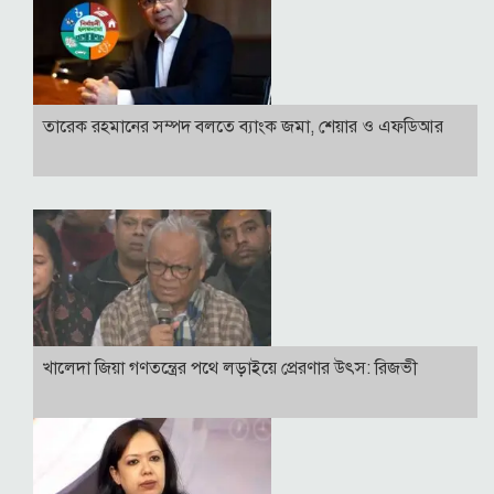
তারেক রহমানের সম্পদ বলতে ব্যাংক জমা, শেয়ার ও এফডিআর
খালেদা জিয়া গণতন্ত্রের পথে লড়াইয়ে প্রেরণার উৎস: রিজভী