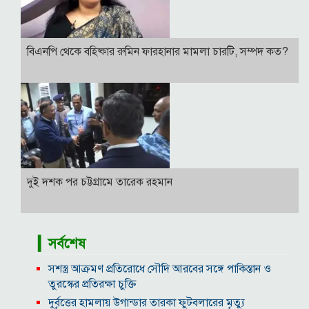
বিএনপি থেকে বহিষ্কার রুমিন ফারহানার মামলা চারটি, সম্পদ কত?
দুই দশক পর চট্টগ্রামে তারেক রহমান
▎সর্বশেষ
সশস্ত্র আক্রমণ প্রতিরোধে সৌদি আরবের সঙ্গে পাকিস্তান ও
তুরস্কের প্রতিরক্ষা চুক্তি
দুর্বৃত্তের হামলায় উগান্ডার তারকা ফুটবলারের মৃত্যু