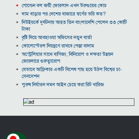
গোল্ডেন বল জয়ী ফোরলান এখন উরুগুয়ের কোচ
দাম বাড়ার পর দেশের বাজারে স্বর্ণের ভরি কত?
নিউইয়র্কে দুর্ঘটনায় আহত তিন বাংলাদেশি পেলেন ৩৩ কোটি
টাকা
বৃষ্টি নিয়ে আবহাওয়া অফিসের নতুন বার্তা
কোলেস্টেরল নিয়ন্ত্রণে রাখবে পেস্তা বাদাম
অস্ট্রেলিয়ার সাথে বাণিজ্য, বিনিয়োগ ও দক্ষতা উন্নয়ন
জোরদারে গুরুত্বারোপ
যেভাবে আফ্রিকার একটি বিশেষ গাছ হয়ে উঠল বিশ্বের চা-
সেনসেশন
পুরুষ নির্যাতন দমন আইন চেয়ে করা রিট খারিজ
ভিআইপি-সিআইপিসহ সবার জন্য বিমানবন্দরে সমান নিরাপত্তা
তল্লাশি
সূর্যের বুকে অধরা প্লাজমার সন্ধান, উদ্ঘাটিত হলো নতুন
চৌম্বক রহস্য
উপমহাদেশের প্রভাবশালী ১০ সুফি সাধক
প্রতারণা মামলায় সালমান খানকে আদালতে তলব