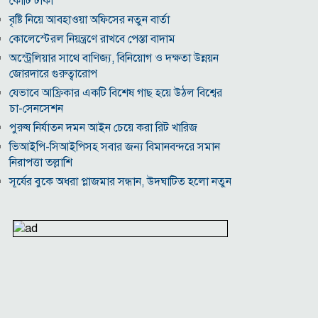
কোটি টাকা
বৃষ্টি নিয়ে আবহাওয়া অফিসের নতুন বার্তা
কোলেস্টেরল নিয়ন্ত্রণে রাখবে পেস্তা বাদাম
অস্ট্রেলিয়ার সাথে বাণিজ্য, বিনিয়োগ ও দক্ষতা উন্নয়ন
জোরদারে গুরুত্বারোপ
যেভাবে আফ্রিকার একটি বিশেষ গাছ হয়ে উঠল বিশ্বের
চা-সেনসেশন
পুরুষ নির্যাতন দমন আইন চেয়ে করা রিট খারিজ
ভিআইপি-সিআইপিসহ সবার জন্য বিমানবন্দরে সমান
নিরাপত্তা তল্লাশি
সূর্যের বুকে অধরা প্লাজমার সন্ধান, উদ্ঘাটিত হলো নতুন
চৌম্বক রহস্য
উপমহাদেশের প্রভাবশালী ১০ সুফি সাধক
প্রতারণা মামলায় সালমান খানকে আদালতে তলব
কোটি টাকার মৃত্যু ভাতার লোভে সেনাদের বিয়ে, সামনে
এলো চাঞ্চল্যকর অভিযোগ
হিরোশিমা-নাগাসাকি হামলার ৮১ বছর: বর্তমান বিশ্বে
পারমাণবিক পরিস্থিতি কি?