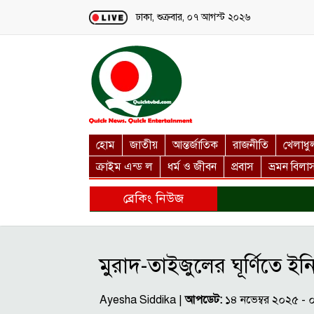
Loading...
ঢাকা, শুক্রবার, ০৭ আগস্ট ২০২৬
হোম
জাতীয়
আন্তর্জাতিক
রাজনীতি
খেলাধু
ক্রাইম এন্ড ল
ধর্ম ও জীবন
প্রবাস
ভ্রমন বিলা
ব্রেকিং নিউজ
মুরাদ-তাইজুলের ঘূর্ণিতে ই
Ayesha Siddika |
আপডেট:
১৪ নভেম্বর ২০২৫ -