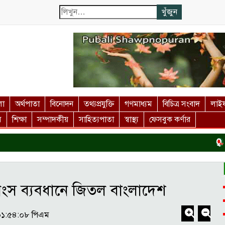
লা
অর্থপাতা
বিনোদন
তথ্যপ্রযুক্তি
গণমাধ্যম
বিচিত্র সংবাদ
লাইফ
স
শিক্ষা
সম্পাদকীয়
সাহিত্যপাতা
স্বাস্থ্য
ফেসবুক কর্ণার
দর্শন
নিংস ব্যবধানে জিতল বাংলাদেশ
 ০১:৫৪:০৮ পিএম