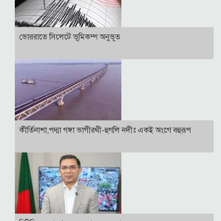
ভোররাতে সিলেটে ভূমিকম্প অনুভূত
কীর্তিনাশা,পদ্মা গঙ্গা ভাগীরথী-হুগলি নদীঃ একই অংগে বহুরূপ