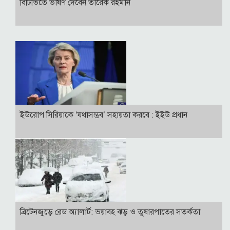
বি‌টি‌ভিতে ভাষণ দেবেন তারেক রহমান
ইউরোপ সিরিয়াকে ‘যথাসম্ভব’ সহায়তা করবে : ইইউ প্রধান
ব্রিটেনজুড়ে রেড অ্যালার্ট: ভয়াবহ ঝড় ও তুষারপাতের সতর্কতা