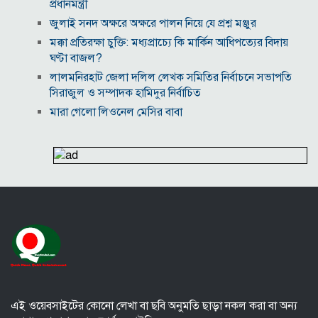
প্রধানমন্ত্রী
জুলাই সনদ অক্ষরে অক্ষরে পালন নিয়ে যে প্রশ্ন মঞ্জুর
মক্কা প্রতিরক্ষা চুক্তি: মধ্যপ্রাচ্যে কি মার্কিন আধিপত্যের বিদায়
ঘণ্টা বাজল?
‎লালমনিরহাট জেলা দলিল লেখক সমিতির নির্বাচনে সভাপতি
সিরাজুল ও সম্পাদক হামিদুর নির্বাচিত
মারা গেলো লিওনেল মেসির বাবা
নওগাঁয় সপ্তাহব্যাপী বৃক্ষমেলার সমাপনি
আবাসিক এলাকায় ৯ ঘণ্টা হর্ন নিষিদ্ধ করে গণবিজ্ঞপ্তি
অবশেষে আলভারেজের ভবিষ্যৎ নিয়ে মুখ খুললেন সিমিওনে
মালয়েশিয়াকে গুঁড়িয়ে দিয়ে দাপুটে জয় পেল বাংলাদেশ
পরকীয়া ও অর্থ কেলেঙ্কারির অভিযোগে চাপে ফিফা প্রধান
ইনফান্তিনো
নোয়াখালীতে ৯৭৯০ ইয়াবাসহ দুই পাচারকারী গ্রেপ্তার
এই ওয়েবসাইটের কোনো লেখা বা ছবি অনুমতি ছাড়া নকল করা বা অন্য