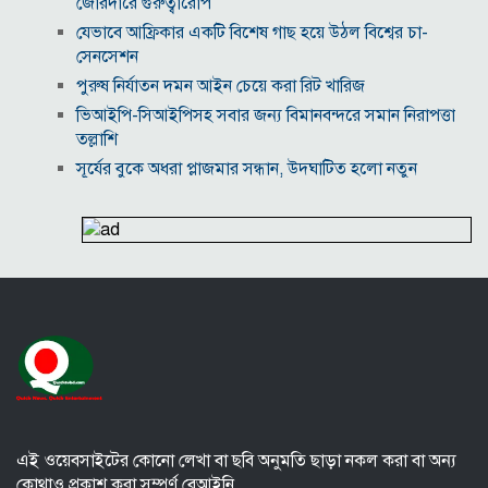
জোরদারে গুরুত্বারোপ
যেভাবে আফ্রিকার একটি বিশেষ গাছ হয়ে উঠল বিশ্বের চা-
সেনসেশন
পুরুষ নির্যাতন দমন আইন চেয়ে করা রিট খারিজ
ভিআইপি-সিআইপিসহ সবার জন্য বিমানবন্দরে সমান নিরাপত্তা
তল্লাশি
সূর্যের বুকে অধরা প্লাজমার সন্ধান, উদ্ঘাটিত হলো নতুন
চৌম্বক রহস্য
উপমহাদেশের প্রভাবশালী ১০ সুফি সাধক
প্রতারণা মামলায় সালমান খানকে আদালতে তলব
কোটি টাকার মৃত্যু ভাতার লোভে সেনাদের বিয়ে, সামনে
এলো চাঞ্চল্যকর অভিযোগ
হিরোশিমা-নাগাসাকি হামলার ৮১ বছর: বর্তমান বিশ্বে
পারমাণবিক পরিস্থিতি কি?
বাংলাদেশি টাকায় আজকের মুদ্রা বিনিময় হার
এই ওয়েবসাইটের কোনো লেখা বা ছবি অনুমতি ছাড়া নকল করা বা অন্য
কোথাও প্রকাশ করা সম্পূর্ণ বেআইনি