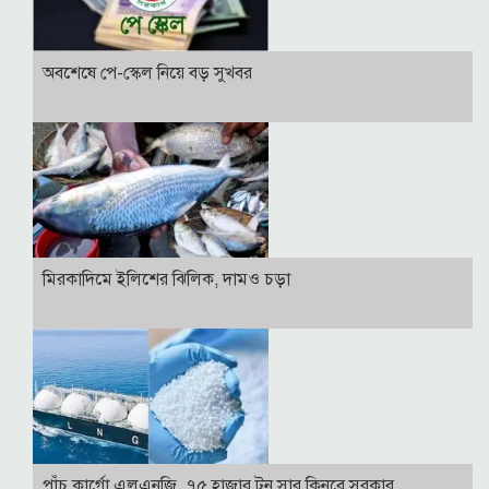
অবশেষে পে-স্কেল নিয়ে বড় সুখবর
মিরকাদিমে ইলিশের ঝিলিক, দামও চড়া
পাঁচ কার্গো এলএনজি, ৭৫ হাজার টন সার কিনবে সরকার