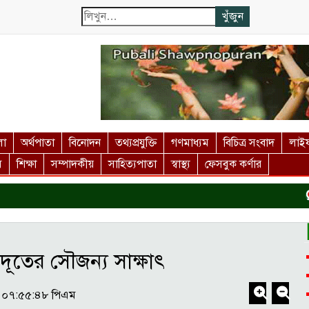
লা
অর্থপাতা
বিনোদন
তথ্যপ্রযুক্তি
গণমাধ্যম
বিচিত্র সংবাদ
লাইফ
স
শিক্ষা
সম্পাদকীয়
সাহিত্যপাতা
স্বাস্থ্য
ফেসবুক কর্ণার
দ
্রদূতের সৌজন্য সাক্ষাৎ
 - ০৭:৫৫:৪৮ পিএম