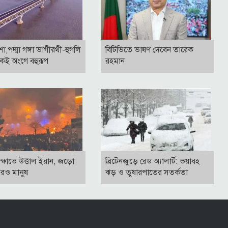
াশা,পদ্মা গঙ্গা ভাগীরথী-হুগলি
বি‌টি‌ভিতে ভাষণ দেবেন তারেক
কই অংগে বহুরূপ
রহমান
ক্ষোভে উত্তাল ইরান, জড়ো
ব্রিটেনজুড়ে রেড অ্যালার্ট: ভয়াবহ
আরও মানুষ
ঝড় ও তুষারপাতের সতর্কতা