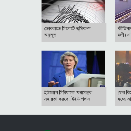
ভোররাতে সিলেটে ভূমিকম্প
কীর্তিন
অনুভূত
নদীঃ এ
ইউরোপ সিরিয়াকে ‘যথাসম্ভব’
ফের বি
সহায়তা করবে : ইইউ প্রধান
হচ্ছে 