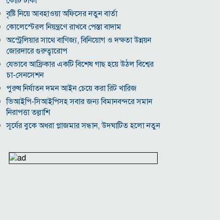
কোটি টাকা
বৃষ্টি নিয়ে আবহাওয়া অফিসের নতুন বার্তা
কোলেস্টেরল নিয়ন্ত্রণে রাখবে পেস্তা বাদাম
অস্ট্রেলিয়ার সাথে বাণিজ্য, বিনিয়োগ ও দক্ষতা উন্নয়ন
জোরদারে গুরুত্বারোপ
যেভাবে আফ্রিকার একটি বিশেষ গাছ হয়ে উঠল বিশ্বের
চা-সেনসেশন
পুরুষ নির্যাতন দমন আইন চেয়ে করা রিট খারিজ
ভিআইপি-সিআইপিসহ সবার জন্য বিমানবন্দরে সমান
নিরাপত্তা তল্লাশি
সূর্যের বুকে অধরা প্লাজমার সন্ধান, উদ্ঘাটিত হলো নতুন
চৌম্বক রহস্য
উপমহাদেশের প্রভাবশালী ১০ সুফি সাধক
প্রতারণা মামলায় সালমান খানকে আদালতে তলব
কোটি টাকার মৃত্যু ভাতার লোভে সেনাদের বিয়ে, সামনে
এলো চাঞ্চল্যকর অভিযোগ
হিরোশিমা-নাগাসাকি হামলার ৮১ বছর: বর্তমান বিশ্বে
পারমাণবিক পরিস্থিতি কি?