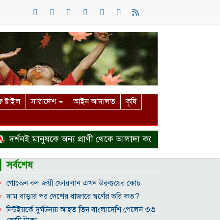
 ষ্টাইল
সারাদেশ
আইন আদালত
কৃষি
র্শনই মানুষকে অন্য প্রাণী থেকে আলাদা করে
হত্যা মামলা থেকে
▎সর্বশেষ
গোল্ডেন বল জয়ী ফোরলান এখন উরুগুয়ের কোচ
দাম বাড়ার পর দেশের বাজারে স্বর্ণের ভরি কত?
নিউইয়র্কে দুর্ঘটনায় আহত তিন বাংলাদেশি পেলেন ৩৩