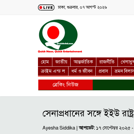
Loading...
ঢাকা, শুক্রবার, ০৭ আগস্ট ২০২৬
হোম
জাতীয়
আন্তর্জাতিক
রাজনীতি
খেলাধু
ক্রাইম এন্ড ল
ধর্ম ও জীবন
প্রবাস
ভ্রমন বিলা
ব্রেকিং নিউজ
সেনাপ্রধানের সঙ্গে ইইউ রাষ্ট
Ayesha Siddika |
আপডেট:
১৭ সেপ্টেম্বর ২০২৫