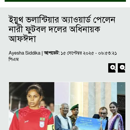
ইয়ুথ ভলান্টিয়ার অ্যাওয়ার্ড পেলেন
নারী ফুটবল দলের অধিনায়ক
আফঈদা
Ayesha Siddika |
আপডেট:
১৫ সেপ্টেম্বর ২০২৫ - ০৬:৫৩:২১
পিএম