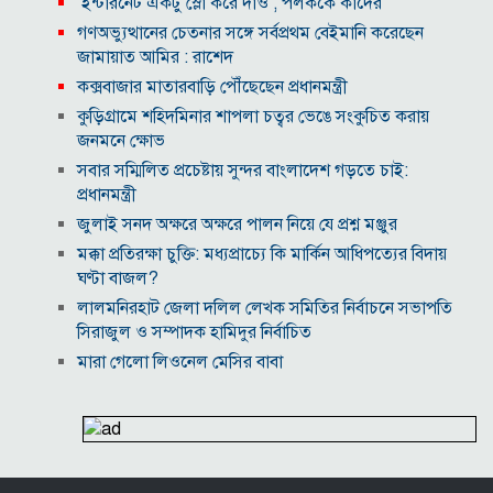
‘ইন্টারনেট একটু স্লো করে দাও’, পলককে কাদের
গণঅভ্যুত্থানের চেতনার সঙ্গে সর্বপ্রথম বেইমানি করেছেন
জামায়াত আমির : রাশেদ
কক্সবাজার মাতারবাড়ি পৌঁছেছেন প্রধানমন্ত্রী
কুড়িগ্রামে শহিদমিনার শাপলা চত্বর ভেঙে সংকুচিত করায়
জনমনে ক্ষোভ
সবার সম্মিলিত প্রচেষ্টায় সুন্দর বাংলাদেশ গড়তে চাই:
প্রধানমন্ত্রী
জুলাই সনদ অক্ষরে অক্ষরে পালন নিয়ে যে প্রশ্ন মঞ্জুর
মক্কা প্রতিরক্ষা চুক্তি: মধ্যপ্রাচ্যে কি মার্কিন আধিপত্যের বিদায়
ঘণ্টা বাজল?
‎লালমনিরহাট জেলা দলিল লেখক সমিতির নির্বাচনে সভাপতি
সিরাজুল ও সম্পাদক হামিদুর নির্বাচিত
মারা গেলো লিওনেল মেসির বাবা
নওগাঁয় সপ্তাহব্যাপী বৃক্ষমেলার সমাপনি
আবাসিক এলাকায় ৯ ঘণ্টা হর্ন নিষিদ্ধ করে গণবিজ্ঞপ্তি
অবশেষে আলভারেজের ভবিষ্যৎ নিয়ে মুখ খুললেন সিমিওনে
মালয়েশিয়াকে গুঁড়িয়ে দিয়ে দাপুটে জয় পেল বাংলাদেশ