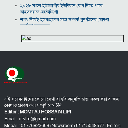
২০২৮ সালে ইউরোপীয় ইউনিয়নে যোগ দিতে পারে
আইসল্যান্ড-মন্টেনিগ্রো
শপথ নিয়েই ইসরাইলের সঙ্গে সম্পর্ক পুনর্গঠনের ঘোষণা
কলম্বিয়া সরকারের
যুক্তরাষ্ট্র-ইসরাইলের আগ্রাসন মোকাবিলায় মুসলিম
দেশগুলোকে ‘ঐক্যের’ ডাক ইরানের
৮ উইকেট নিয়ে বাংলাদেশকে গুঁড়িয়ে দেওয়া কে এই থমসন?
বিদ্যুৎ-জ্বালানি নিয়ে অস্থিরতা তৈরির চেষ্টা করছে একটি চক্র:
প্রধানমন্ত্রী
২০৩০ বিশ্বকাপে ব্রাজিলের ভাগ্য বদলে দিতে পারেন এই ১০
তরুণ
সশস্ত্র আক্রমণ প্রতিরোধে সৌদি আরবের সঙ্গে পাকিস্তান ও
তুরস্কের প্রতিরক্ষা চুক্তি
দুর্বৃত্তের হামলায় উগান্ডার তারকা ফুটবলারের মৃত্যু
এই ওয়েবসাইটের কোনো লেখা বা ছবি অনুমতি ছাড়া নকল করা বা অন্য
গোল্ডেন বল জয়ী ফোরলান এখন উরুগুয়ের কোচ
কোথাও প্রকাশ করা সম্পূর্ণ বেআইনি
Editor : MOMTAJ HOSSAIN LIPI
Email : qtvltd@gmail.com
Mobail : 01776823608 (Newsroom) 01715049577 (Editor)