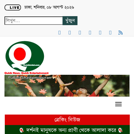
Loading...
ঢাকা, শনিবার, ০৮ আগস্ট ২০২৬
ব্রেকিং নিউজ
দর্শনই মানুষকে অন্য প্রাণী থেকে আলাদা করে
হত্যা 