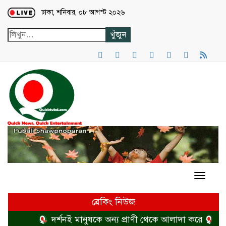
Loading...
ঢাকা, শনিবার, ০৮ আগস্ট ২০২৬
ব্রেকিং নিউজ
দর্শনই মানুষকে অন্য প্রাণী থেকে আলাদা করে
হত্যা