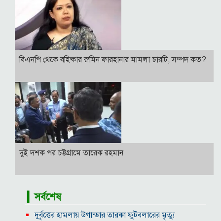
বিএনপি থেকে বহিষ্কার রুমিন ফারহানার মামলা চারটি, সম্পদ কত?
দুই দশক পর চট্টগ্রামে তারেক রহমান
▎সর্বশেষ
দুর্বৃত্তের হামলায় উগান্ডার তারকা ফুটবলারের মৃত্যু