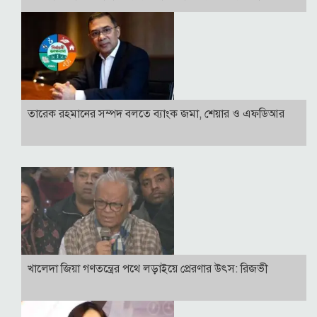
তারেক রহমানের সম্পদ বলতে ব্যাংক জমা, শেয়ার ও এফডিআর
খালেদা জিয়া গণতন্ত্রের পথে লড়াইয়ে প্রেরণার উৎস: রিজভী