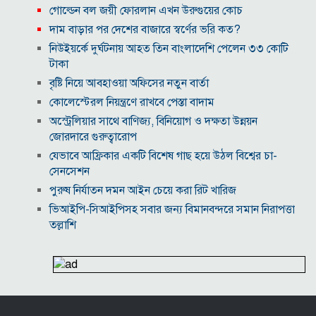
গোল্ডেন বল জয়ী ফোরলান এখন উরুগুয়ের কোচ
দাম বাড়ার পর দেশের বাজারে স্বর্ণের ভরি কত?
নিউইয়র্কে দুর্ঘটনায় আহত তিন বাংলাদেশি পেলেন ৩৩ কোটি
টাকা
বৃষ্টি নিয়ে আবহাওয়া অফিসের নতুন বার্তা
কোলেস্টেরল নিয়ন্ত্রণে রাখবে পেস্তা বাদাম
অস্ট্রেলিয়ার সাথে বাণিজ্য, বিনিয়োগ ও দক্ষতা উন্নয়ন
জোরদারে গুরুত্বারোপ
যেভাবে আফ্রিকার একটি বিশেষ গাছ হয়ে উঠল বিশ্বের চা-
সেনসেশন
পুরুষ নির্যাতন দমন আইন চেয়ে করা রিট খারিজ
ভিআইপি-সিআইপিসহ সবার জন্য বিমানবন্দরে সমান নিরাপত্তা
তল্লাশি
সূর্যের বুকে অধরা প্লাজমার সন্ধান, উদ্ঘাটিত হলো নতুন
চৌম্বক রহস্য
উপমহাদেশের প্রভাবশালী ১০ সুফি সাধক
প্রতারণা মামলায় সালমান খানকে আদালতে তলব