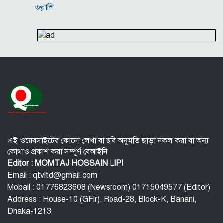
তল্লাশি
সূর্যের বুকে অধরা প্লাজমার সন্ধান, উদ্ঘাটিত হলো নতুন
চৌম্বক রহস্য
উপমহাদেশের প্রভাবশালী ১০ সুফি সাধক
প্রতারণা মামলায় সালমান খানকে আদালতে তলব
কোটি টাকার মৃত্যু ভাতার লোভে সেনাদের বিয়ে, সামনে
এলো চাঞ্চল্যকর অভিযোগ
হিরোশিমা-নাগাসাকি হামলার ৮১ বছর: বর্তমান বিশ্বে
পারমাণবিক পরিস্থিতি কি?
এই ওয়েবসাইটের কোনো লেখা বা ছবি অনুমতি ছাড়া নকল করা বা অন্য
কোথাও প্রকাশ করা সম্পূর্ণ বেআইনি
Editor : MOMTAJ HOSSAIN LIPI
Email : qtvltd@gmail.com
Mobail : 01776823608 (Newsroom) 01715049577 (Editor)
Address : House-10 (GFlr), Road-28, Block-K, Banani,
Dhaka-1213