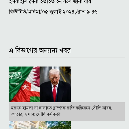
ইসরাইলি সেনা হতাহত হন বলে জানা যায়।
কিউটিভি/অনিমা/০৫ জুলাই ২০২৪,/রাত ৯:৪৬
এ বিভাগের অন্যান্য খবর
ইরানে হামলা না চালাতে ট্রাম্পকে রাজি করিয়েছে সৌদি আরব,
কাতার, ওমান: সৌদি কর্মকর্তা