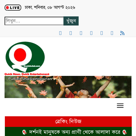
Loading...
ঢাকা, শনিবার, ০৮ আগস্ট ২০২৬
ব্রেকিং নিউজ
দর্শনই মানুষকে অন্য প্রাণী থেকে আলাদা করে
হত্যা