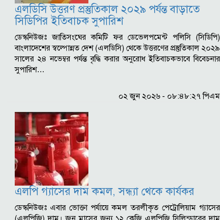
এলডিসি উত্তরণ প্রস্তুতিকাল ২০২৯ পর্যন্ত বাড়াতে
সিডিপির ইতিবাচক সুপারিশ
ডেস্কনিউজঃ জাতিসংঘের কমিটি ফর ডেভেলপমেন্ট পলিসি (সিডিপি)
বাংলাদেশের স্বল্পোন্নত দেশ (এলডিসি) থেকে উত্তরণের প্রস্তুতিকাল ২০২৯
সালের ২৪ নভেম্বর পর্যন্ত বৃদ্ধি করার অনুরোধ ইতিবাচকভাবে বিবেচনার
সুপারিশ…
০২ জুন ২০২৬ - ০৮:৪৮:২৭ পিএম
এলপি গ্যাসের দাম কমল, সন্ধ্যা থেকে কার্যকর
ডেস্কনিউজঃ এবার ভোক্তা পর্যায়ে কমল তরলীকৃত পেট্রোলিয়াম গ্যাসের
(এলপিজি) দাম। জুন মাসের জন্য ১২ কেজি এলপিজি সিলিন্ডারের দাম