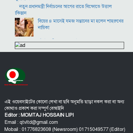
নতুন প্রধানমন্ত্রী নির্বাচনের আগের রাতে বিক্ষোভে উত্তাল
পাকিস্তান
বিয়ের ৪ মাসেই যমজ সন্তানের মা হলেন শাহরুখের
নায়িকা
ইংল্যান্ডের টেস্ট অধিনায়ক বেন স্টোকস
পুরুষরা সকালে উঠে এই ৫ ভুল করবেন না! শরীর বিগড়ে যাবে
এই ওয়েবসাইটের কোনো লেখা বা ছবি অনুমতি ছাড়া নকল করা বা অন্য
কোথাও প্রকাশ করা সম্পূর্ণ বেআইনি
Editor : MOMTAJ HOSSAIN LIPI
Email : qtvltd@gmail.com
Mobail : 01776823608 (Newsroom) 01715049577 (Editor)