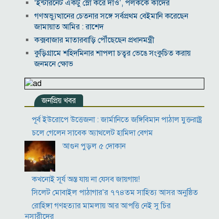
‘ইন্টারনেট একটু স্লো করে দাও’, পলককে কাদের
গণঅভ্যুত্থানের চেতনার সঙ্গে সর্বপ্রথম বেইমানি করেছেন
জামায়াত আমির : রাশেদ
কক্সবাজার মাতারবাড়ি পৌঁছেছেন প্রধানমন্ত্রী
কুড়িগ্রামে শহিদমিনার শাপলা চত্বর ভেঙে সংকুচিত করায়
জনমনে ক্ষোভ
সবার সম্মিলিত প্রচেষ্টায় সুন্দর বাংলাদেশ গড়তে চাই:
প্রধানমন্ত্রী
জনপ্রিয় খবর
জুলাই সনদ অক্ষরে অক্ষরে পালন নিয়ে যে প্রশ্ন মঞ্জুর
মক্কা প্রতিরক্ষা চুক্তি: মধ্যপ্রাচ্যে কি মার্কিন আধিপত্যের বিদায়
পূর্ব ইউরোপে উত্তেজনা : জার্মানিতে জঙ্গিবিমান পাঠাল যুক্তরাষ্ট্র
ঘণ্টা বাজল?
চলে গেলেন সাবেক অ্যাথলেট হামিদা বেগম
‎লালমনিরহাট জেলা দলিল লেখক সমিতির নির্বাচনে সভাপতি
আগুন পুড়ল ৫ দোকান
সিরাজুল ও সম্পাদক হামিদুর নির্বাচিত
মারা গেলো লিওনেল মেসির বাবা
কখনোই সূর্য অস্ত যায় না যেসব জায়গায়!
সিলেট মোবাইল পাঠাগার’র ৭৭৪তম সাহিত্য আসর অনুষ্ঠিত
রোহিঙ্গা গণহত্যার মামলায় আর আপত্তি নেই সু চির
অনুসারীদের