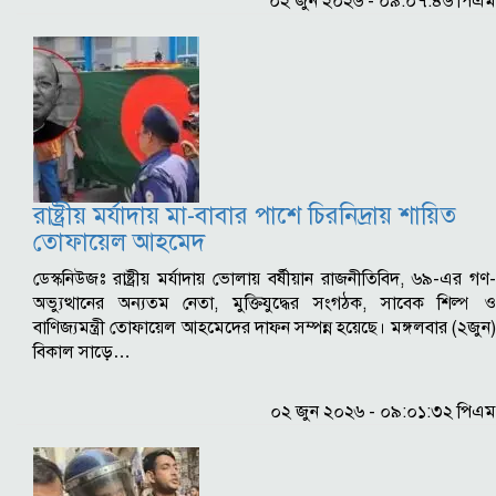
০২ জুন ২০২৬ - ০৯:০৭:৪৬ পিএম
রাষ্ট্রীয় মর্যাদায় মা-বাবার পাশে চিরনিদ্রায় শায়িত
তোফায়েল আহমেদ
ডেস্কনিউজঃ রাষ্ট্রীয় মর্যাদায় ভোলায় বর্ষীয়ান রাজনীতিবিদ, ৬৯-এর গণ-
অভ্যুত্থানের অন্যতম নেতা, মুক্তিযুদ্ধের সংগঠক, সাবেক শিল্প ও
বাণিজ্যমন্ত্রী তোফায়েল আহমেদের দাফন সম্পন্ন হয়েছে। মঙ্গলবার (২জুন)
বিকাল সাড়ে…
০২ জুন ২০২৬ - ০৯:০১:৩২ পিএম