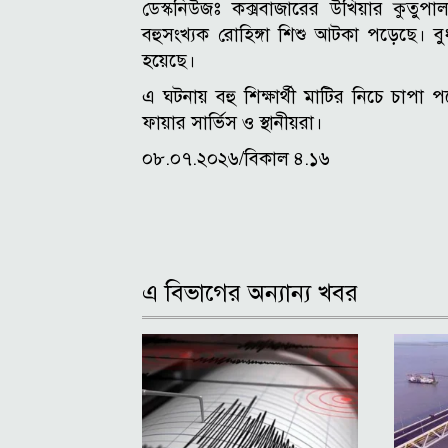
ডেস্কনিউজঃ কক্সবাজারের উখিয়ার কুতুপা
বহুসংখ্যক রোহিঙ্গা শিশু আটকা পড়েছে। ব
হয়েছে।
এ ঘটনায় বহু শিক্ষার্থী মাটির নিচে চাপা 
ফায়ার সার্ভিস ও স্থানীয়রা।
০৮.০৭.২০২৬/বিকাল ৪.১৬
এ বিভাগের অন্যান্য খবর