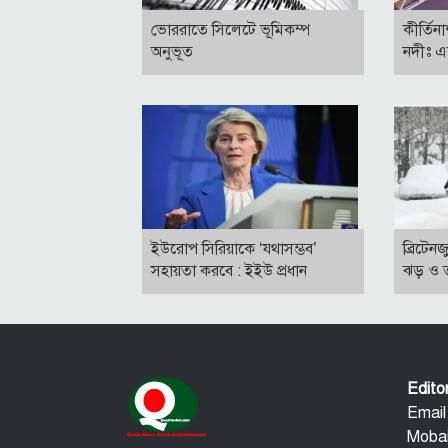
ভোররাতে সিলেটে ভূমিকম্প
কীর্তিন
অনুভূত
নদীঃ এ
ইউরোপ সিরিয়াকে ‘যথাসম্ভব’
ব্রিটেন
সহায়তা করবে : ইইউ প্রধান
ঝড় ও ত
Edit
Email
Mobai