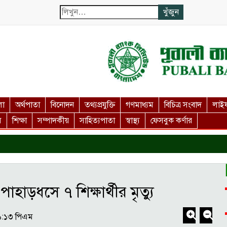
লা
অর্থপাতা
বিনোদন
তথ্যপ্রযুক্তি
গণমাধ্যম
বিচিত্র সংবাদ
লাইফ
স
শিক্ষা
সম্পাদকীয়
সাহিত্যপাতা
স্বাস্থ্য
ফেসবুক কর্ণার
পাহাড়ধসে ৭ শিক্ষার্থীর মৃত্যু
১:১৩ পিএম