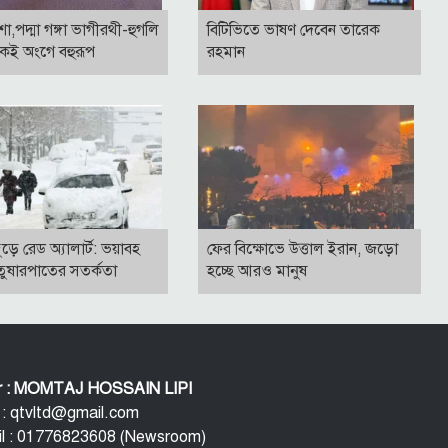
াশা,পদ্মা গঙ্গা ভাগীরথী-হুগলি
বি‌টি‌ভিতে ভাষণ দেবেন তারেক
কই অংগে বহুরূপ
রহমান
জুড়ে রেড অ্যালার্ট: ভয়াবহ
ফের বিক্ষোভে উত্তাল ইরান, জড়ো
ুষারপাতের সতর্কতা
হচ্ছে আরও মানুষ
or : MOMTAJ HOSSAIN LIPI
 : qtvltd@gmail.com
l : 01776823608 (Newsroom)