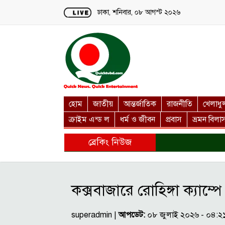
Loading...
ঢাকা, শনিবার, ০৮ আগস্ট ২০২৬
হোম
জাতীয়
আন্তর্জাতিক
রাজনীতি
খেলাধু
ক্রাইম এন্ড ল
ধর্ম ও জীবন
প্রবাস
ভ্রমন বিলা
ব্রেকিং নিউজ
কক্সবাজারে রোহিঙ্গা ক্যাম্পে 
superadmin |
আপডেট:
০৮ জুলাই ২০২৬ - ০৪:২