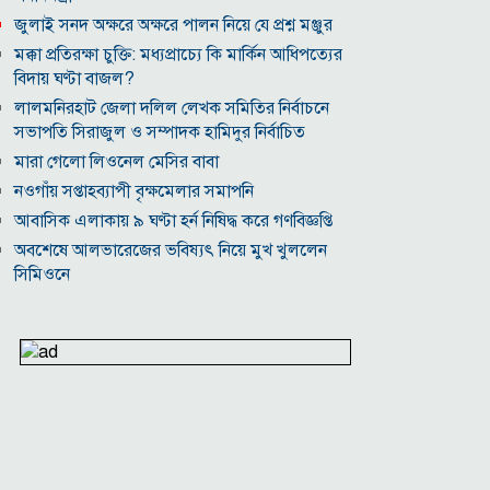
জুলাই সনদ অক্ষরে অক্ষরে পালন নিয়ে যে প্রশ্ন মঞ্জুর
মক্কা প্রতিরক্ষা চুক্তি: মধ্যপ্রাচ্যে কি মার্কিন আধিপত্যের
বিদায় ঘণ্টা বাজল?
‎লালমনিরহাট জেলা দলিল লেখক সমিতির নির্বাচনে
সভাপতি সিরাজুল ও সম্পাদক হামিদুর নির্বাচিত
মারা গেলো লিওনেল মেসির বাবা
নওগাঁয় সপ্তাহব্যাপী বৃক্ষমেলার সমাপনি
আবাসিক এলাকায় ৯ ঘণ্টা হর্ন নিষিদ্ধ করে গণবিজ্ঞপ্তি
অবশেষে আলভারেজের ভবিষ্যৎ নিয়ে মুখ খুললেন
সিমিওনে
মালয়েশিয়াকে গুঁড়িয়ে দিয়ে দাপুটে জয় পেল বাংলাদেশ
পরকীয়া ও অর্থ কেলেঙ্কারির অভিযোগে চাপে ফিফা
প্রধান ইনফান্তিনো
নোয়াখালীতে ৯৭৯০ ইয়াবাসহ দুই পাচারকারী গ্রেপ্তার
কাজের ঘণ্টা নয়, উৎপাদনশীলতাই হোক জাতীয়
সমৃদ্ধির মাপকাঠি
বিশ্বকাপে মেসিকে মেরে ফেলার ষড়যন্ত্র, বেরিয়ে এলো