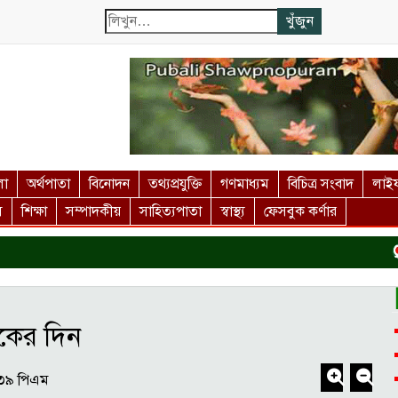
লা
অর্থপাতা
বিনোদন
তথ্যপ্রযুক্তি
গণমাধ্যম
বিচিত্র সংবাদ
লাইফ
স
শিক্ষা
সম্পাদকীয়
সাহিত্যপাতা
স্বাস্থ্য
ফেসবুক কর্ণার
দর্শন
কের দিন
:৩৯ পিএম