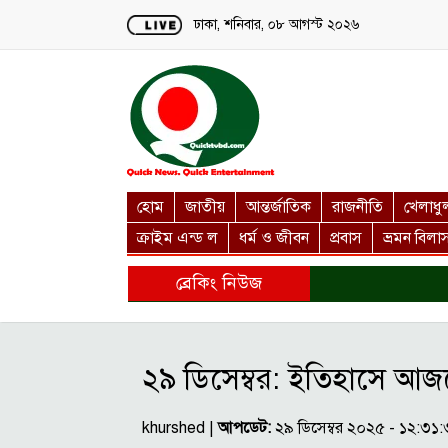
Loading...
ঢাকা, শনিবার, ০৮ আগস্ট ২০২৬
হোম
জাতীয়
আন্তর্জাতিক
রাজনীতি
খেলাধু
ক্রাইম এন্ড ল
ধর্ম ও জীবন
প্রবাস
ভ্রমন বিলা
ব্রেকিং নিউজ
২৯ ডিসেম্বর: ইতিহাসে আজ
khurshed |
আপডেট:
২৯ ডিসেম্বর ২০২৫ - ১২:৩১