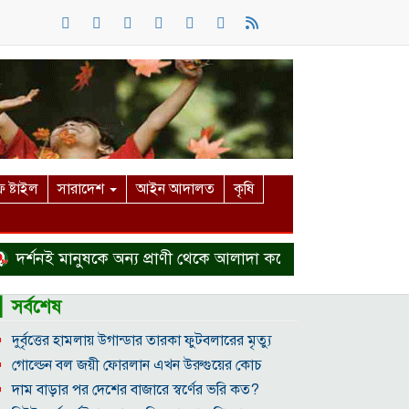
 ষ্টাইল
সারাদেশ
আইন আদালত
কৃষি
ই মানুষকে অন্য প্রাণী থেকে আলাদা করে
হত্যা মামলা থেকে বা
▎সর্বশেষ
দুর্বৃত্তের হামলায় উগান্ডার তারকা ফুটবলারের মৃত্যু
গোল্ডেন বল জয়ী ফোরলান এখন উরুগুয়ের কোচ
দাম বাড়ার পর দেশের বাজারে স্বর্ণের ভরি কত?