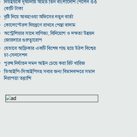
নিউইয়র্কে দুর্ঘটনায় আহত তিন বাংলাদেশি পেলেন ৩৩
কোটি টাকা
বৃষ্টি নিয়ে আবহাওয়া অফিসের নতুন বার্তা
কোলেস্টেরল নিয়ন্ত্রণে রাখবে পেস্তা বাদাম
অস্ট্রেলিয়ার সাথে বাণিজ্য, বিনিয়োগ ও দক্ষতা উন্নয়ন
জোরদারে গুরুত্বারোপ
যেভাবে আফ্রিকার একটি বিশেষ গাছ হয়ে উঠল বিশ্বের
চা-সেনসেশন
পুরুষ নির্যাতন দমন আইন চেয়ে করা রিট খারিজ
ভিআইপি-সিআইপিসহ সবার জন্য বিমানবন্দরে সমান
নিরাপত্তা তল্লাশি
সূর্যের বুকে অধরা প্লাজমার সন্ধান, উদ্ঘাটিত হলো নতুন
চৌম্বক রহস্য
উপমহাদেশের প্রভাবশালী ১০ সুফি সাধক
প্রতারণা মামলায় সালমান খানকে আদালতে তলব
কোটি টাকার মৃত্যু ভাতার লোভে সেনাদের বিয়ে, সামনে
এলো চাঞ্চল্যকর অভিযোগ
হিরোশিমা-নাগাসাকি হামলার ৮১ বছর: বর্তমান বিশ্বে