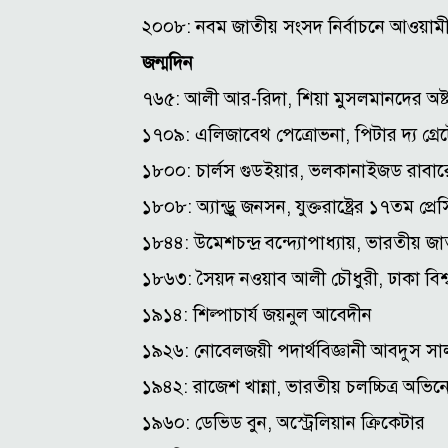
২০০৮: নবম জাতীয় সংসদ নির্বাচনে আওয়ামী
জন্মদিন
৭৬৫: আলী আর-রিদা, শিয়া মুসলমানদের অষ্
১৭০৯: এলিজাবেথ পেত্রোভনা, পিটার দ্য গ্রেট
১৮০০: চার্লস গুডইয়ার, ভলকানাইজড রাবার
১৮০৮: অ্যান্ড্রু জনসন, যুক্তরাষ্ট্রের ১৭তম প্রেস
১৮৪৪: উমেশচন্দ্র বন্দ্যোপাধ্যায়, ভারতীয় জ
১৮৬৩: সৈয়দ নওয়াব আলী চৌধুরী, ঢাকা বিশ্বব
১৯১৪: শিল্পাচার্য জয়নুল আবেদীন
১৯২৬: নোবেলজয়ী পদার্থবিজ্ঞানী আবদুস সা
১৯৪২: রাজেশ খান্না, ভারতীয় চলচ্চিত্র অভিন
১৯৬০: ডেভিড বুন, অস্ট্রেলিয়ান ক্রিকেটার