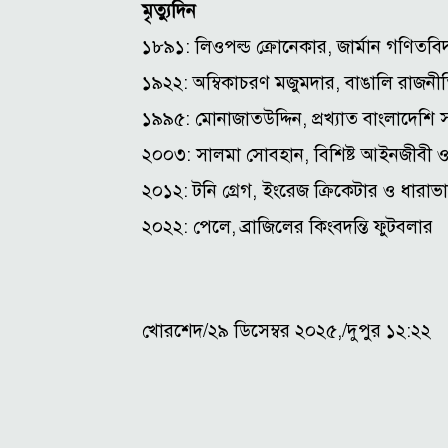
মৃত্যুদিন
১৮৯১: লিওপল্ড ক্রোনেকার, জার্মান গণিতবি
১৯২২: অম্বিকাচরণ মজুমদার, বাঙালি রাজনী
১৯৯৫: মোনাজাতউদ্দিন, প্রখ্যাত বাংলাদেশি 
২০০৩: সালমা সোবহান, বিশিষ্ট আইনজীবী ও 
২০১২: টনি গ্রেগ, ইংরেজ ক্রিকেটার ও ধারাভা
২০২২: পেলে, ব্রাজিলের কিংবদন্তি ফুটবলার
খোরশেদ/২৯ ডিসেম্বর ২০২৫,/দুপুর ১২:২২