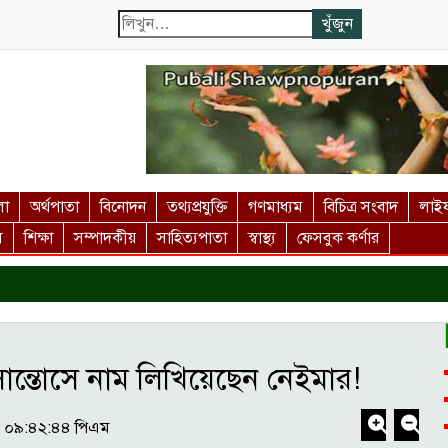
লা
অর্থপাতা
বিনোদন
তথ্যপ্রযুক্তি
গণমাধ্যম
বিচিত্র সংবাদ
লাইফ
স
শিক্ষা
সম্পাদকীয়
সাহিত্যপাতা
স্বাস্থ্য
ফেসবুক কর্ণার
দর
সান্তোসে নাম লিখিয়েছেন নেইমার!
৫ - ০৯:৪২:৪৪ পিএম