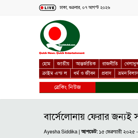
Loading...
ঢাকা, শুক্রবার, ০৭ আগস্ট ২০২৬
হোম
জাতীয়
আন্তর্জাতিক
রাজনীতি
খেলাধু
ক্রাইম এন্ড ল
ধর্ম ও জীবন
প্রবাস
ভ্রমন বিলা
ব্রেকিং নিউজ
বার্সেলোনায় ফেরার জন্যই 
Ayesha Siddika |
আপডেট:
১৫ ফেব্রুয়ারী ২০২