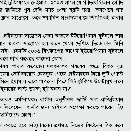
ই চুকিয়েছেন নেইমার। ২০২৩ সালে যোগ দিয়েছিলেন সৌদি
ির জার্সিতে খুব বেশি ম্যাচ খেলা হয়নি তার। অবশেষে গত
্লাব সান্তোসে। তবে স্প্যানিশ সংবাদমাধ্যমে শিগগিরই আবার
ছে, নেইমারের সান্তোসে ফেরা আসলে ইউরোপিয়ান ফুটবলে তার
লিয়ান তারকা সান্তোসে ছয় মাসে খেলে দেখিয়ে দিতে চান তিনি
ানসই।
এমনকি ২০২৬ বিশ্বকাপের আগেই ইউরোপিয়ান ফুটবলে
ন বলে দাবি করেছে কাদেনা কোপ।
বর শেয়ার করেছেন দলবদলের খবরের ক্ষেত্রে বিশ্বস্ত সূত্র
িজের ভেরিফায়েড ফেসবুক পেজে নেইমারকে নিয়ে দুটি পোস্ট
মিনে ইয়ামাল একে অপরের পিঠে পিঠ ঠেকিয়ে উল্টোমুখ করে
ারের লাস্ট ড্যান্স; হ্যাঁ অথবা না?’
ও অর্থবোধক। বার্সার অনুশীলন জার্সি পরা ব্রাজিলিয়ান
িখেছেন, ‘বার্সার জন্য নেইমার অপেক্ষা করতে পারেন, ফ্রি
, জানিয়েছে কোপ।’
পূরণ করতে হবে নেইমারকে। প্রথমত নিজের ফিটনেস ঠিক করে