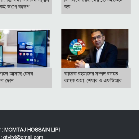
কই অংগে বহুরূপ
জয়
সালে আসছে যেসব
তারেক রহমানের সম্পদ বলতে
বল ফোন
ব্যাংক জমা, শেয়ার ও এফডিআর
or : MOMTAJ HOSSAIN LIPI
 : qtvltd@gmail.com