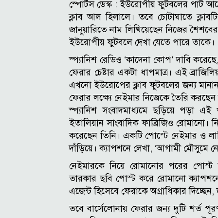
স্পোর্টস ডেস্ক :
ইউরোপীয় ফুটবলের পাট আগে
ক্লাব আল হিলালে। তবে চোটাঘাতে ক্লাবট
জানুয়ারিতে নাম লিখিয়েছেন নিজের শৈশবের ক
ইউরোপীয় ফুটবলে দেখা যেতে পারে তাকে।
স্প্যানিশ রেডিও ‘কাদেনা কোপ’ দাবি করে
ফেরার চেষ্টার একটা ধাপমাত্র। এই ব্রাজি
এখনো ইউরোপের ক্লাব ফুটবলের জন্য মান
ফেরার লক্ষ্যে নেইমার নিজেকে তৈরি করছে
স্প্যানিশ সংবাদমাধ্যমে ছড়িয়ে পড়া এই খ
ইতালিয়ান সাংবাদিক ফাব্রিজিও রোমানো। ন
করেছেন তিনি। একটি পোস্টে নেইমার ও লা
দাঁড়িয়ে। ক্যাপশনে লেখা, ‘আগামী মৌসুমে নেইম
নেইমারকে নিয়ে রোমানোর পরের পোস্ট আর
তারকার ছবি পোস্ট করে রোমানো ক্যাপশনে ল
এজেন্ট হিসেবে ফেরাকে অগ্রাধিকার দিচ্ছেন
তবে বার্সেলোনায় ফেরার জন্য দুটি শর্ত 