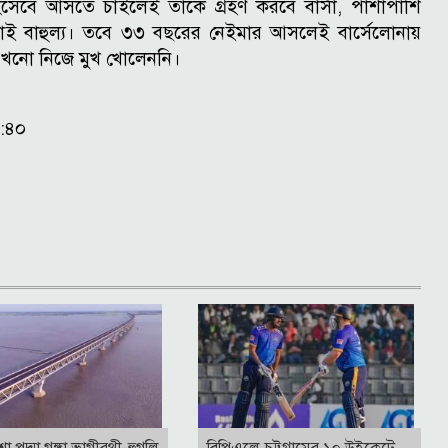
হিসেবে আসতে চাইলেই তাকে গ্রহণ করবে বার্সা, পাশাপাশি
ই বাহুল্য।
তবে ৩৩ বছরের নেইমার আসলেই বার্সেলোনায়
এখনো নিজে মুখ খোলেননি।
৯:৪০
াশা,পদ্মা গঙ্গা ভাগীরথী-হুগলি
বিপিএলে চট্টগ্রামের ১০ উইকেটে