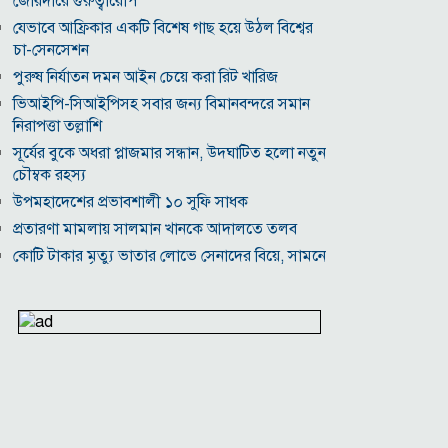
জোরদারে গুরুত্বারোপ
যেভাবে আফ্রিকার একটি বিশেষ গাছ হয়ে উঠল বিশ্বের
চা-সেনসেশন
পুরুষ নির্যাতন দমন আইন চেয়ে করা রিট খারিজ
ভিআইপি-সিআইপিসহ সবার জন্য বিমানবন্দরে সমান
নিরাপত্তা তল্লাশি
সূর্যের বুকে অধরা প্লাজমার সন্ধান, উদ্ঘাটিত হলো নতুন
চৌম্বক রহস্য
উপমহাদেশের প্রভাবশালী ১০ সুফি সাধক
প্রতারণা মামলায় সালমান খানকে আদালতে তলব
কোটি টাকার মৃত্যু ভাতার লোভে সেনাদের বিয়ে, সামনে
এলো চাঞ্চল্যকর অভিযোগ
হিরোশিমা-নাগাসাকি হামলার ৮১ বছর: বর্তমান বিশ্বে
পারমাণবিক পরিস্থিতি কি?
বাংলাদেশি টাকায় আজকের মুদ্রা বিনিময় হার
যুক্তরাষ্ট্রকে ঘিরে ইরানের নতুন হুঁশিয়ারি, উপসাগরীয়
দেশগুলোকে বড় সংঘাতের ইঙ্গিত
বিতর্কিত প্রস্তাবের জন্য ক্ষমা চাইলেন ফিফা সভাপতি