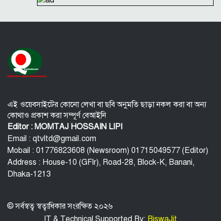
প্রতারণা মামলায় সালমান খানকে আদালতে তলব
কোটি টাকার মৃত্যু ভাতার লোভে সেনাদের বিয়ে, সামনে
এলো চাঞ্চল্যকর অভিযোগ
হিরোশিমা-নাগাসাকি হামলার ৮১ বছর: বর্তমান বিশ্বে
পারমাণবিক পরিস্থিতি কি?
বাংলাদেশি টাকায় আজকের মুদ্রা বিনিময় হার
এই ওয়েবসাইটের কোনো লেখা বা ছবি অনুমতি ছাড়া নকল করা বা অন্য
কোথাও প্রকাশ করা সম্পূর্ণ বেআইনি
Editor : MOMTAJ HOSSAIN LIPI
Email : qtvltd@gmail.com
Mobail : 01776823608 (Newsroom) 01715049577 (Editor)
Address : House-10 (GFlr), Road-28, Block-K, Banani,
Dhaka-1213
© সর্বস্বত্ব স্বত্বাধিকার সংরক্ষিত ২০২৬
IT & Technical Supported By:
BiswaJit