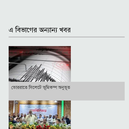
এ বিভাগের অন্যান্য খবর
ভোররাতে সিলেটে ভূমিকম্প অনুভূত