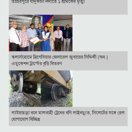
তাহিরপুরে যাদুকাটা নদীতে ১ শ্রমিকের মৃত্যু
স্কলার্সহোমে ব্রিগেডিয়ার জেনারেল জুবায়ের সিদ্দিকী (অব.)
এডুকেশন ট্রাস্টের বৃত্তি বিতরণ
লাউয়াছড়া বনে মালবাহী ট্রেনের বগি লাইনচ্যুত, সিলেটের সঙ্গে রেল
যোগাযোগ বিচ্ছিন্ন