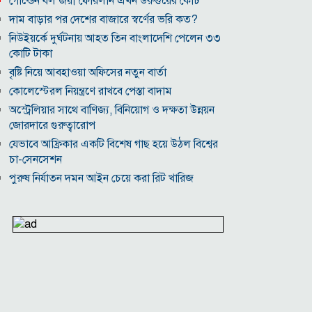
গোল্ডেন বল জয়ী ফোরলান এখন উরুগুয়ের কোচ
দাম বাড়ার পর দেশের বাজারে স্বর্ণের ভরি কত?
নিউইয়র্কে দুর্ঘটনায় আহত তিন বাংলাদেশি পেলেন ৩৩
কোটি টাকা
বৃষ্টি নিয়ে আবহাওয়া অফিসের নতুন বার্তা
কোলেস্টেরল নিয়ন্ত্রণে রাখবে পেস্তা বাদাম
অস্ট্রেলিয়ার সাথে বাণিজ্য, বিনিয়োগ ও দক্ষতা উন্নয়ন
জোরদারে গুরুত্বারোপ
যেভাবে আফ্রিকার একটি বিশেষ গাছ হয়ে উঠল বিশ্বের
চা-সেনসেশন
পুরুষ নির্যাতন দমন আইন চেয়ে করা রিট খারিজ
ভিআইপি-সিআইপিসহ সবার জন্য বিমানবন্দরে সমান
নিরাপত্তা তল্লাশি
সূর্যের বুকে অধরা প্লাজমার সন্ধান, উদ্ঘাটিত হলো নতুন
চৌম্বক রহস্য
উপমহাদেশের প্রভাবশালী ১০ সুফি সাধক
প্রতারণা মামলায় সালমান খানকে আদালতে তলব
কোটি টাকার মৃত্যু ভাতার লোভে সেনাদের বিয়ে, সামনে