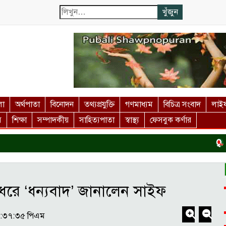
লা
অর্থপাতা
বিনোদন
তথ্যপ্রযুক্তি
গণমাধ্যম
বিচিত্র সংবাদ
লাইফ
স
শিক্ষা
সম্পাদকীয়
সাহিত্যপাতা
স্বাস্থ্য
ফেসবুক কর্ণার
দর্শন
ে ‘ধন্যবাদ’ জানালেন সাইফ
০৮:৩৭:৩৫ পিএম