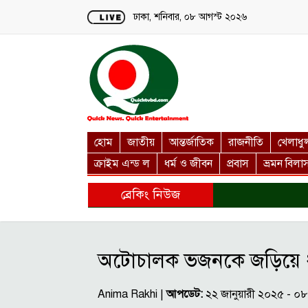
Loading...
ঢাকা, শনিবার, ০৮ আগস্ট ২০২৬
হোম
জাতীয়
আন্তর্জাতিক
রাজনীতি
খেলাধু
ক্রাইম এন্ড ল
ধর্ম ও জীবন
প্রবাস
ভ্রমন বিলা
ব্রেকিং নিউজ
অটোচালক ভজনকে জড়িয়ে ধর
Anima Rakhi |
আপডেট:
২২ জানুয়ারী ২০২৫ - 